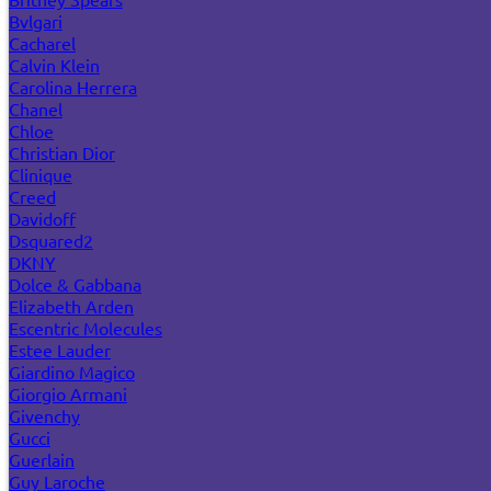
Bvlgari
Cacharel
Calvin Klein
Carolina Herrera
Chanel
Chloe
Christian Dior
Clinique
Creed
Davidoff
Dsquared2
DKNY
Dolce & Gabbana
Elizabeth Arden
Escentric Molecules
Estee Lauder
Giardino Magico
Giorgio Armani
Givenchy
Gucci
Guerlain
Guy Laroche