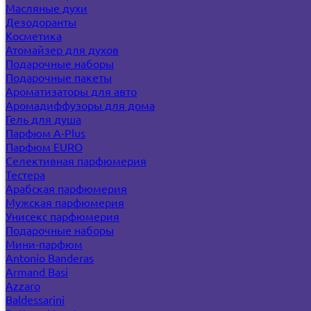
Масляные духи
Дезодоранты
Косметика
Атомайзер для духов
Подарочные наборы
Подарочные пакеты
Ароматизаторы для авто
Аромадиффузоры для дома
Гель для душа
Парфюм A-Plus
Парфюм EURO
Селективная парфюмерия
Тестера
Арабская парфюмерия
Мужская парфюмерия
Унисекс парфюмерия
Подарочные наборы
Мини-парфюм
Antonio Banderas
Armand Basi
Azzaro
Baldessarini