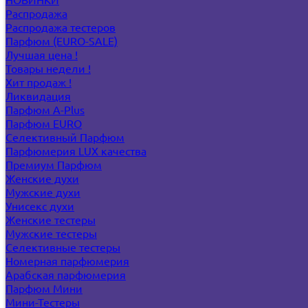
Распродажа
Распродажа тестеров
Парфюм (EURO-SALE)
Лучшая цена !
Товары недели !
Хит продаж !
Ликвидация
Парфюм A-Plus
Парфюм EURO
Селективный Парфюм
Парфюмерия LUX качества
Премиум Парфюм
Женские духи
Мужские духи
Унисекс духи
Женские тестеры
Мужские тестеры
Селективные тестеры
Номерная парфюмерия
Арабская парфюмерия
Парфюм Мини
Мини-Тестеры