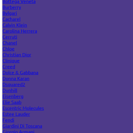
Bottega Veneta
Burberry
Bvlgari
Cacharel
Calvin Klein
Carolina Herrera
Cerruti
Chanel
Chloe
Christian Dior
Clinique
Creed
Dolce & Gabbana
Donna Karan
Dsquared2
Dunhill
Eisenberg
Elie Saab
Escentric Molecules
Estee Lauder
Fendi
Giardini Di Toscana
Giorgio Armani