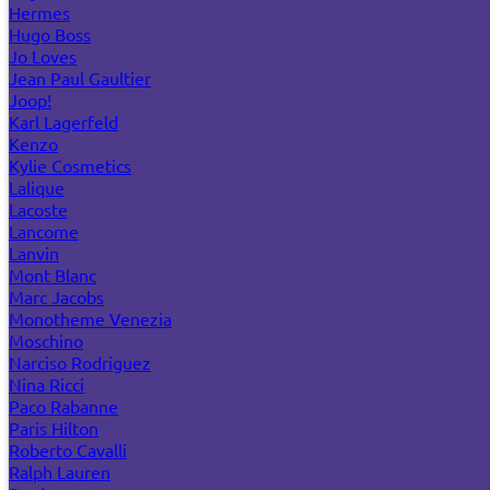
Hermes
Hugo Boss
Jo Loves
Jean Paul Gaultier
Joop!
Karl Lagerfeld
Kenzo
Kylie Cosmetics
Lalique
Lacoste
Lancome
Lanvin
Mont Blanc
Marc Jacobs
Monotheme Venezia
Moschino
Narciso Rodriguez
Nina Ricci
Paco Rabanne
Paris Hilton
Roberto Cavalli
Ralph Lauren