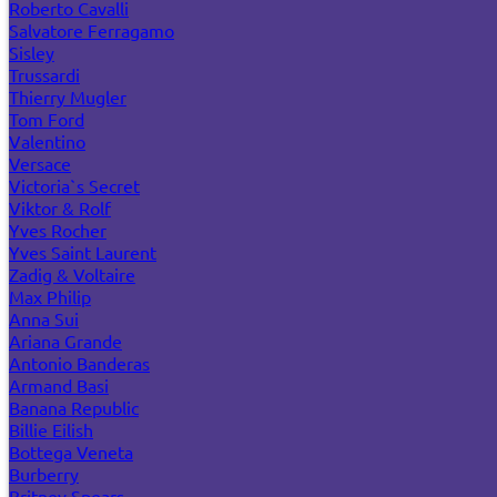
Roberto Cavalli
Salvatore Ferragamo
Sisley
Trussardi
Thierry Mugler
Tom Ford
Valentino
Versace
Victoria`s Secret
Viktor & Rolf
Yves Rocher
Yves Saint Laurent
Zadig & Voltaire
Max Philip
Anna Sui
Ariana Grande
Antonio Banderas
Armand Basi
Banana Republic
Billie Eilish
Bottega Veneta
Burberry
Britney Spears