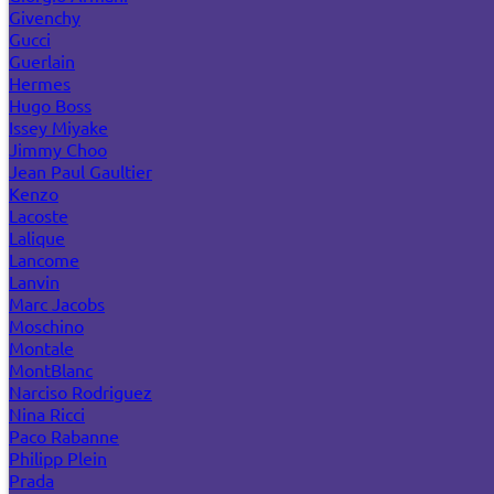
Givenchy
Gucci
Guerlain
Hermes
Hugo Boss
Issey Miyake
Jimmy Choo
Jean Paul Gaultier
Kenzo
Lacoste
Lalique
Lancome
Lanvin
Marc Jacobs
Moschino
Montale
MontBlanc
Narciso Rodriguez
Nina Ricci
Paco Rabanne
Philipp Plein
Prada