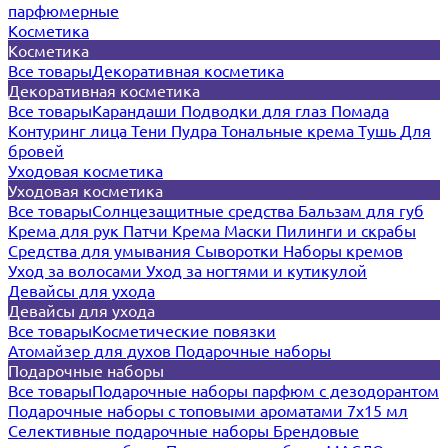
парфюмерные
Косметика
Косметика
Все товары
Декоративная косметика
Декоративная косметика
Все товары
Карандаши
Подводки для глаз
Помада
Контуринг лица
Тени
Пудра
Тональные крема
Тушь
Для
бровей
Уходовая косметика
Уходовая косметика
Все товары
Солнцезащитные средства
Бальзам для губ
Крема для рук
Патчи
Крема
Маски
Пилинги и скрабы
Средства для умывания
Сыворотки
Наборы кремов
Уход за волосами
Уход за ногтями и кутикулой
Девайсы для ухода
Девайсы для ухода
Все товары
Косметические повязки
Атомайзер для духов
Подарочные наборы
Подарочные наборы
Все товары
Подарочные наборы парфюм с дезодорантом
Подарочные наборы с топовыми ароматами 7х15 мл
Селективные подарочные наборы
Брендовые