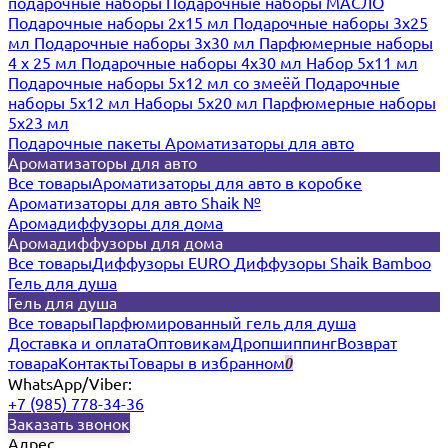
подарочные наборы
Подарочные наборы МАСЛО
Подарочные наборы 2х15 мл
Подарочные наборы 3х25
мл
Подарочные наборы 3х30 мл
Парфюмерные наборы
4 х 25 мл
Подарочные наборы 4х30 мл
Набор 5х11 мл
Подарочные наборы 5х12 мл со змеёй
Подарочные
наборы 5х12 мл
Наборы 5x20 мл
Парфюмерные наборы
5x23 мл
Подарочные пакеты
Ароматизаторы для авто
Ароматизаторы для авто
Все товары
Ароматизаторы для авто в коробке
Ароматизаторы для авто Shaik №
Аромадиффузоры для дома
Аромадиффузоры для дома
Все товары
Диффузоры EURO
Диффузоры Shaik Bamboo
Гель для душа
Гель для душа
Все товары
Парфюмированный гель для душа
Доставка и оплата
Оптовикам
Дропшиппинг
Возврат
товара
Контакты
Товары в избранном
0
WhatsApp/Viber:
+7 (985) 778-34-36
Заказать звонок
Адрес