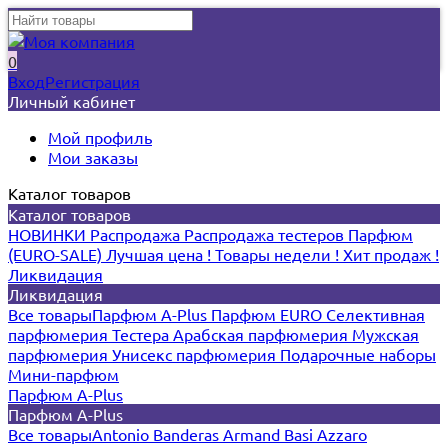
0
Вход
Регистрация
Личный кабинет
Мой профиль
Мои заказы
Каталог товаров
Каталог товаров
НОВИНКИ
Распродажа
Распродажа тестеров
Парфюм
(EURO-SALE)
Лучшая цена !
Товары недели !
Хит продаж !
Ликвидация
Ликвидация
Все товары
Парфюм A-Plus
Парфюм EURO
Селективная
парфюмерия
Тестера
Арабская парфюмерия
Мужская
парфюмерия
Унисекс парфюмерия
Подарочные наборы
Мини-парфюм
Парфюм A-Plus
Парфюм A-Plus
Все товары
Antonio Banderas
Armand Basi
Azzaro