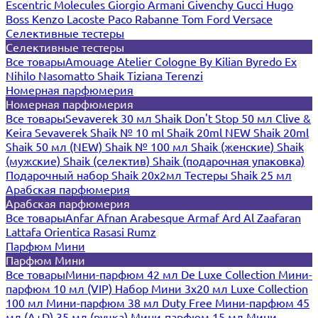
Escentric Molecules
Giorgio Armani
Givenchy
Gucci
Hugo
Boss
Kenzo
Lacoste
Paco Rabanne
Tom Ford
Versace
Селективные тестеры
Селективные тестеры
Все товары
Amouage
Atelier Cologne
By Kilian
Byredo
Ex
Nihilo
Nasomatto
Shaik
Tiziana Terenzi
Номерная парфюмерия
Номерная парфюмерия
Все товары
Sevaverek 30 мл
Shaik Don't Stop 50 мл
Clive &
Keira
Sevaverek
Shaik № 10 ml
Shaik 20ml NEW
Shaik 20ml
Shaik 50 мл (NEW)
Shaik № 100 мл
Shaik (женские)
Shaik
(мужские)
Shaik (селектив)
Shaik (подарочная упаковка)
Подарочный набор Shaik 20х2мл
Тестеры Shaik 25 мл
Арабская парфюмерия
Арабская парфюмерия
Все товары
Anfar
Afnan
Arabesque
Armaf
Ard Al Zaafaran
Lattafa
Orientica
Rasasi Rumz
Парфюм Мини
Парфюм Мини
Все товары
Мини-парфюм 42 мл De Luxe Collection
Мини-
парфюм 10 мл (VIP)
Набор Мини 3x20 мл
Luxe Collection
100 мл
Мини-парфюм 38 мл Duty Free
Мини-парфюм 45
мл (A+D)
35 мл (ручка)
Мини-парфюм 15 мл
Мини-