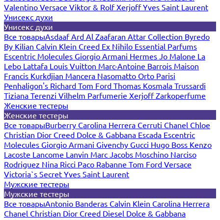
Valentino
Versace
Viktor & Rolf
Xerjoff
Yves Saint Laurent
Унисекс духи
Унисекс духи
Все товары
Asdaaf
Ard Al Zaafaran
Attar Collection
Byredo
By Kilian
Calvin Klein
Creed
Ex Nihilo
Essential Parfums
Escentric Molecules
Giorgio Armani
Hermes
Jo Malone
La
Lebo
Lattafa
Louis Vuitton
Marc-Antoine Barrois
Maison
Francis Kurkdjian
Mancera
Nasomatto
Orto Parisi
Penhaligon's
Richard
Tom Ford
Thomas Kosmala
Trussardi
Tiziana Terenzi
Vilhelm Parfumerie
Xerjoff
Zarkoperfume
Женские тестеры
Женские тестеры
Все товары
Burberry
Carolina Herrera
Cerruti
Chanel
Chloe
Christian Dior
Creed
Dolce & Gabbana
Escada
Escentric
Molecules
Giorgio Armani
Givenchy
Gucci
Hugo Boss
Kenzo
Lacoste
Lancome
Lanvin
Marc Jacobs
Moschino
Narciso
Rodriguez
Nina Ricci
Paco Rabanne
Tom Ford
Versace
Victoria`s Secret
Yves Saint Laurent
Мужские тестеры
Мужские тестеры
Все товары
Antonio Banderas
Calvin Klein
Carolina Herrera
Chanel
Christian Dior
Creed
Diesel
Dolce & Gabbana