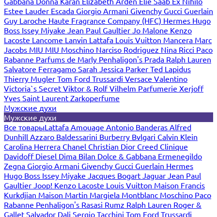
Gabbana
Donna Karan
Elizabeth Arden
Elie Saab
Ex Nihilo
Estee Lauder
Escada
Giorgio Armani
Givenchy
Gucci
Guerlain
Guy Laroche
Haute Fragrance Company (HFC)
Hermes
Hugo
Boss
Issey Miyake
Jean Paul Gaultier
Jo Malone
Kenzo
Lacoste
Lancome
Lanvin
Lattafa
Louis Vuitton
Mancera
Marc
Jacobs
MIU MIU
Moschino
Narciso Rodriguez
Nina Ricci
Paco
Rabanne
Parfums de Marly
Penhaligon's
Prada
Ralph Lauren
Salvatore Ferragamo
Sarah Jessica Parker
Ted Lapidus
Thierry Mugler
Tom Ford
Trussardi
Versace
Valentino
Victoria`s Secret
Viktor & Rolf
Vilhelm Parfumerie
Xerjoff
Yves Saint Laurent
Zarkoperfume
Мужские духи
Мужские духи
Все товары
Lattafa
Amouage
Antonio Banderas
Alfred
Dunhill
Azzaro
Baldessarini
Burberry
Bvlgari
Calvin Klein
Carolina Herrera
Chanel
Christian Dior
Creed
Clinique
Davidoff
Diesel
Dima Bilan
Dolce & Gabbana
Ermenegildo
Zegna
Giorgio Armani
Givenchy
Gucci
Guerlain
Hermes
Hugo Boss
Issey Miyake
Jacques Bogart
Jaguar
Jean Paul
Gaultier
Joop!
Kenzo
Lacoste
Louis Vuitton
Maison Francis
Kurkdjian
Maison Martin Margiela
Montblanc
Moschino
Paco
Rabanne
Penhaligon's
Rasasi Rumz
Ralph Lauren
Roger &
Gallet
Salvador Dali
Sergio Tacchini
Tom Ford
Trussardi