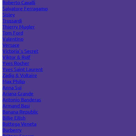
Roberto Cavalli
Salvatore Ferragamo
Sisley
Trussardi
Thierry Mugler
Tom Ford
Valentino
Versace
Victoria`s Secret
Viktor & Rolf
Yves Rocher
Yves Saint Laurent
Zadig & Voltaire
Max Philip
Anna Sui
Ariana Grande
Antonio Banderas
Armand Basi
Banana Republic
Billie Eilish
Bottega Veneta
Burberry
Britney Spears