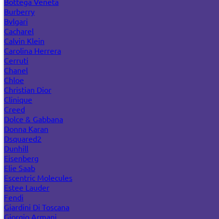
Bottega Veneta
Burberry
Bvlgari
Cacharel
Calvin Klein
Carolina Herrera
Cerruti
Chanel
Chloe
Christian Dior
Clinique
Creed
Dolce & Gabbana
Donna Karan
Dsquared2
Dunhill
Eisenberg
Elie Saab
Escentric Molecules
Estee Lauder
Fendi
Giardini Di Toscana
Giorgio Armani