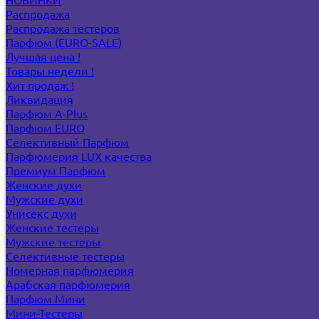
Распродажа
Распродажа тестеров
Парфюм (EURO-SALE)
Лучшая цена !
Товары недели !
Хит продаж !
Ликвидация
Парфюм A-Plus
Парфюм EURO
Селективный Парфюм
Парфюмерия LUX качества
Премиум Парфюм
Женские духи
Мужские духи
Унисекс духи
Женские тестеры
Мужские тестеры
Селективные тестеры
Номерная парфюмерия
Арабская парфюмерия
Парфюм Мини
Мини-Тестеры