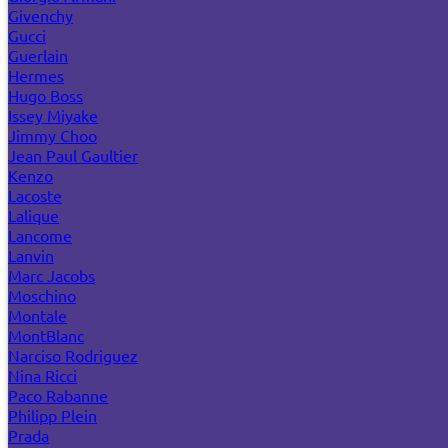
Givenchy
Gucci
Guerlain
Hermes
Hugo Boss
Issey Miyake
Jimmy Choo
Jean Paul Gaultier
Kenzo
Lacoste
Lalique
Lancome
Lanvin
Marc Jacobs
Moschino
Montale
MontBlanc
Narciso Rodriguez
Nina Ricci
Paco Rabanne
Philipp Plein
Prada