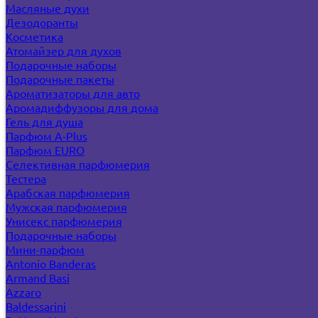
Масляные духи
Дезодоранты
Косметика
Атомайзер для духов
Подарочные наборы
Подарочные пакеты
Ароматизаторы для авто
Аромадиффузоры для дома
Гель для душа
Парфюм A-Plus
Парфюм EURO
Селективная парфюмерия
Тестера
Арабская парфюмерия
Мужская парфюмерия
Унисекс парфюмерия
Подарочные наборы
Мини-парфюм
Antonio Banderas
Armand Basi
Azzaro
Baldessarini