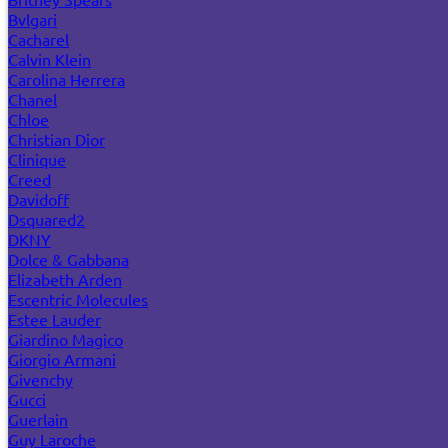
Bvlgari
Cacharel
Calvin Klein
Carolina Herrera
Chanel
Chloe
Christian Dior
Clinique
Creed
Davidoff
Dsquared2
DKNY
Dolce & Gabbana
Elizabeth Arden
Escentric Molecules
Estee Lauder
Giardino Magico
Giorgio Armani
Givenchy
Gucci
Guerlain
Guy Laroche