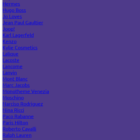
Hermes
Hugo Boss
Jo Loves
Jean Paul Gaultier
Joop!
Karl Lagerfeld
Kenzo
Kylie Cosmetics
Lalique
Lacoste
Lancome
Lanvin
Mont Blanc
Marc Jacobs
Monotheme Venezia
Moschino
Narciso Rodriguez
Nina Ricci
Paco Rabanne
Paris Hilton
Roberto Cavalli
Ralph Lauren