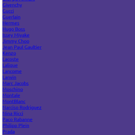
Givenchy
Gucci
Guerlain
Hermes
Hugo Boss
Issey Miyake
Jimmy Choo
Jean Paul Gaultier
Kenzo
Lacoste
Lalique
Lancome
Lanvin
Marc Jacobs
Moschino
Montale
MontBlanc
Narciso Rodriguez
Nina Ricci
Paco Rabanne
Philipp Plein
Prada