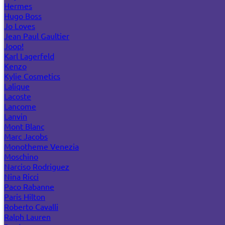
Hermes
Hugo Boss
Jo Loves
Jean Paul Gaultier
Joop!
Karl Lagerfeld
Kenzo
Kylie Cosmetics
Lalique
Lacoste
Lancome
Lanvin
Mont Blanc
Marc Jacobs
Monotheme Venezia
Moschino
Narciso Rodriguez
Nina Ricci
Paco Rabanne
Paris Hilton
Roberto Cavalli
Ralph Lauren