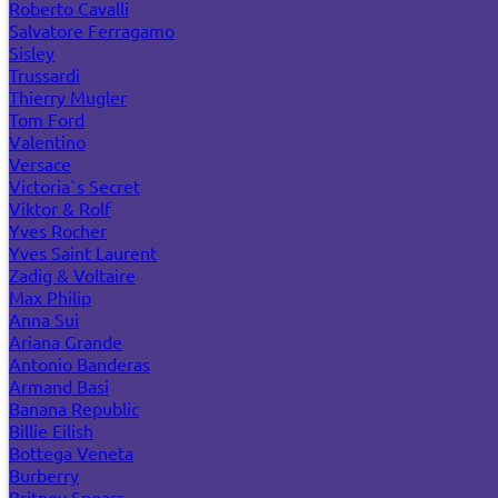
Roberto Cavalli
Salvatore Ferragamo
Sisley
Trussardi
Thierry Mugler
Tom Ford
Valentino
Versace
Victoria`s Secret
Viktor & Rolf
Yves Rocher
Yves Saint Laurent
Zadig & Voltaire
Max Philip
Anna Sui
Ariana Grande
Antonio Banderas
Armand Basi
Banana Republic
Billie Eilish
Bottega Veneta
Burberry
Britney Spears