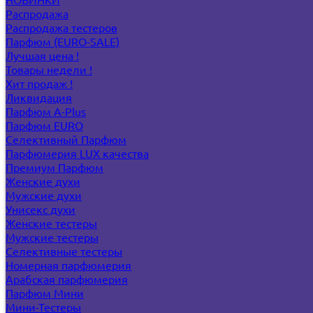
Распродажа
Распродажа тестеров
Парфюм (EURO-SALE)
Лучшая цена !
Товары недели !
Хит продаж !
Ликвидация
Парфюм A-Plus
Парфюм EURO
Селективный Парфюм
Парфюмерия LUX качества
Премиум Парфюм
Женские духи
Мужские духи
Унисекс духи
Женские тестеры
Мужские тестеры
Селективные тестеры
Номерная парфюмерия
Арабская парфюмерия
Парфюм Мини
Мини-Тестеры