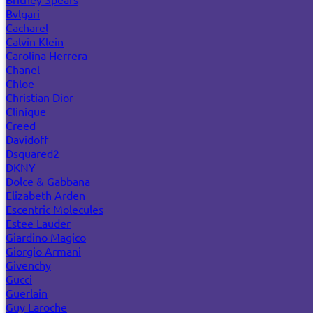
Bvlgari
Cacharel
Calvin Klein
Carolina Herrera
Chanel
Chloe
Christian Dior
Clinique
Creed
Davidoff
Dsquared2
DKNY
Dolce & Gabbana
Elizabeth Arden
Escentric Molecules
Estee Lauder
Giardino Magico
Giorgio Armani
Givenchy
Gucci
Guerlain
Guy Laroche