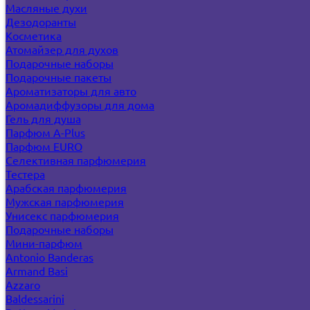
Масляные духи
Дезодоранты
Косметика
Атомайзер для духов
Подарочные наборы
Подарочные пакеты
Ароматизаторы для авто
Аромадиффузоры для дома
Гель для душа
Парфюм A-Plus
Парфюм EURO
Селективная парфюмерия
Тестера
Арабская парфюмерия
Мужская парфюмерия
Унисекс парфюмерия
Подарочные наборы
Мини-парфюм
Antonio Banderas
Armand Basi
Azzaro
Baldessarini