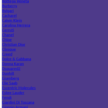
Bottega Veneta
Burberry
Bvlgari
Cacharel
Calvin Klein
Carolina Herrera
Cerruti
Chanel
Chloe
Christian Dior
Clinique
Creed
Dolce & Gabbana
Donna Karan
Dsquared2
Dunhill
Eisenberg
Elie Saab
Escentric Molecules
Estee Lauder
Fendi
Giardini Di Toscana
Giorgio Armani