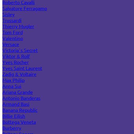
Roberto Cavalli
Salvatore Ferragamo
Sisley
Trussardi
Thierry Mugler
Tom Ford
Valentino
Versace
Victoria`s Secret
Viktor & Rolf
Yves Rocher
Yves Saint Laurent
Zadig & Voltaire
Max Philip
Anna Sui
Ariana Grande
Antonio Banderas
Armand Basi
Banana Republic
Billie Eilish
Bottega Veneta
Burberry
Britney Spears