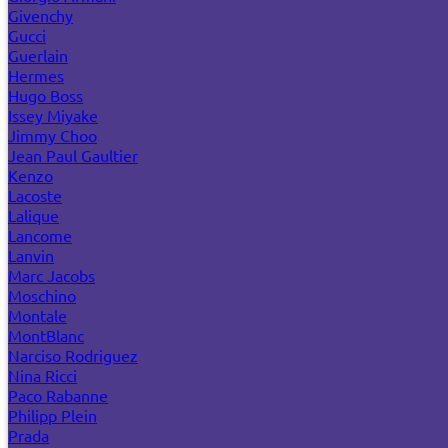
Givenchy
Gucci
Guerlain
Hermes
Hugo Boss
Issey Miyake
Jimmy Choo
Jean Paul Gaultier
Kenzo
Lacoste
Lalique
Lancome
Lanvin
Marc Jacobs
Moschino
Montale
MontBlanc
Narciso Rodriguez
Nina Ricci
Paco Rabanne
Philipp Plein
Prada