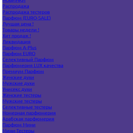
Распродажа
Распродажа тестеров
Парфюм (EURO-SALE)
Лучшая цена !
Товары недели !
Хит продаж !
Ликвидация
Парфюм A-Plus
Парфюм EURO
Селективный Парфюм
Парфюмерия LUX качества
Премиум Парфюм
Женские духи
Мужские духи
Унисекс духи
Женские тестеры
Мужские тестеры
Селективные тестеры
Номерная парфюмерия
Арабская парфюмерия
Парфюм Мини
Мини-Тестеры