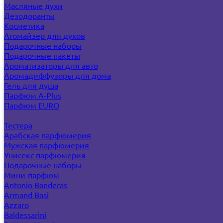
Масляные духи
Дезодоранты
Косметика
Атомайзер для духов
Подарочные наборы
Подарочные пакеты
Ароматизаторы для авто
Аромадиффузоры для дома
Гель для душа
Парфюм A-Plus
Парфюм EURO
Селективная парфюмерия
Тестера
Арабская парфюмерия
Мужская парфюмерия
Унисекс парфюмерия
Подарочные наборы
Мини-парфюм
Antonio Banderas
Armand Basi
Azzaro
Baldessarini