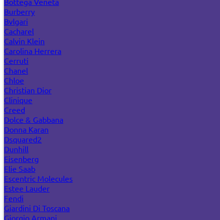
Bottega Veneta
Burberry
Bvlgari
Cacharel
Calvin Klein
Carolina Herrera
Cerruti
Chanel
Chloe
Christian Dior
Clinique
Creed
Dolce & Gabbana
Donna Karan
Dsquared2
Dunhill
Eisenberg
Elie Saab
Escentric Molecules
Estee Lauder
Fendi
Giardini Di Toscana
Giorgio Armani