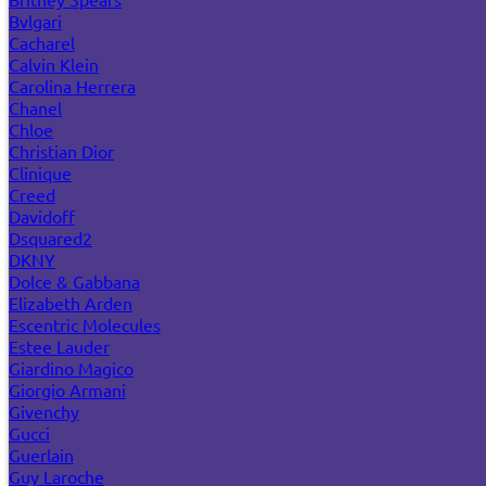
Bvlgari
Cacharel
Calvin Klein
Carolina Herrera
Chanel
Chloe
Christian Dior
Clinique
Creed
Davidoff
Dsquared2
DKNY
Dolce & Gabbana
Elizabeth Arden
Escentric Molecules
Estee Lauder
Giardino Magico
Giorgio Armani
Givenchy
Gucci
Guerlain
Guy Laroche