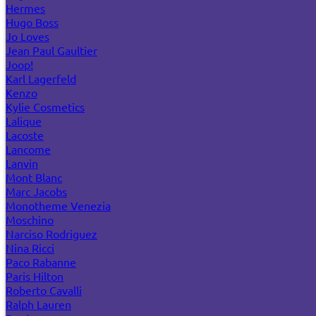
Hermes
Hugo Boss
Jo Loves
Jean Paul Gaultier
Joop!
Karl Lagerfeld
Kenzo
Kylie Cosmetics
Lalique
Lacoste
Lancome
Lanvin
Mont Blanc
Marc Jacobs
Monotheme Venezia
Moschino
Narciso Rodriguez
Nina Ricci
Paco Rabanne
Paris Hilton
Roberto Cavalli
Ralph Lauren