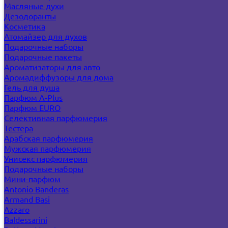
Масляные духи
Дезодоранты
Косметика
Атомайзер для духов
Подарочные наборы
Подарочные пакеты
Ароматизаторы для авто
Аромадиффузоры для дома
Гель для душа
Парфюм A-Plus
Парфюм EURO
Селективная парфюмерия
Тестера
Арабская парфюмерия
Мужская парфюмерия
Унисекс парфюмерия
Подарочные наборы
Мини-парфюм
Antonio Banderas
Armand Basi
Azzaro
Baldessarini