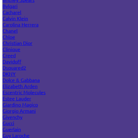
Bvlgari
Cacharel
Calvin Klein
Carolina Herrera
Chanel
Chloe
Christian Dior
Clinique
Creed
Davidoff
Dsquared2
DKNY
Dolce & Gabbana
Elizabeth Arden
Escentric Molecules
Estee Lauder
Giardino Magico
Giorgio Armani
Givenchy
Gucci
Guerlain
Guy Laroche