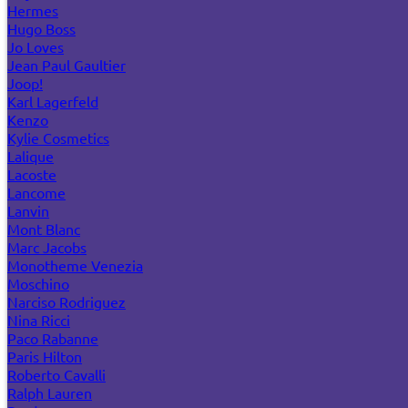
Hermes
Hugo Boss
Jo Loves
Jean Paul Gaultier
Joop!
Karl Lagerfeld
Kenzo
Kylie Cosmetics
Lalique
Lacoste
Lancome
Lanvin
Mont Blanc
Marc Jacobs
Monotheme Venezia
Moschino
Narciso Rodriguez
Nina Ricci
Paco Rabanne
Paris Hilton
Roberto Cavalli
Ralph Lauren