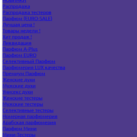
Распродажа
Распродажа тестеров
Парфюм (EURO-SALE)
Лучшая цена !
Товары недели !
Хит продаж !
Ликвидация
Парфюм A-Plus
Парфюм EURO
Селективный Парфюм
Парфюмерия LUX качества
Премиум Парфюм
Женские духи
Мужские духи
Унисекс духи
Женские тестеры
Мужские тестеры
Селективные тестеры
Номерная парфюмерия
Арабская парфюмерия
Парфюм Мини
Мини-Тестеры