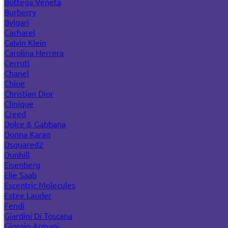
Bottega Veneta
Burberry
Bvlgari
Cacharel
Calvin Klein
Carolina Herrera
Cerruti
Chanel
Chloe
Christian Dior
Clinique
Creed
Dolce & Gabbana
Donna Karan
Dsquared2
Dunhill
Eisenberg
Elie Saab
Escentric Molecules
Estee Lauder
Fendi
Giardini Di Toscana
Giorgio Armani