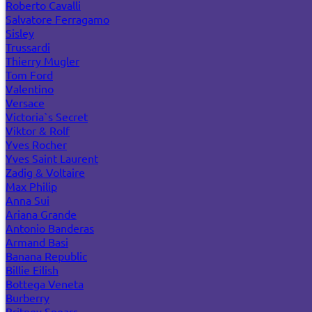
Roberto Cavalli
Salvatore Ferragamo
Sisley
Trussardi
Thierry Mugler
Tom Ford
Valentino
Versace
Victoria`s Secret
Viktor & Rolf
Yves Rocher
Yves Saint Laurent
Zadig & Voltaire
Max Philip
Anna Sui
Ariana Grande
Antonio Banderas
Armand Basi
Banana Republic
Billie Eilish
Bottega Veneta
Burberry
Britney Spears