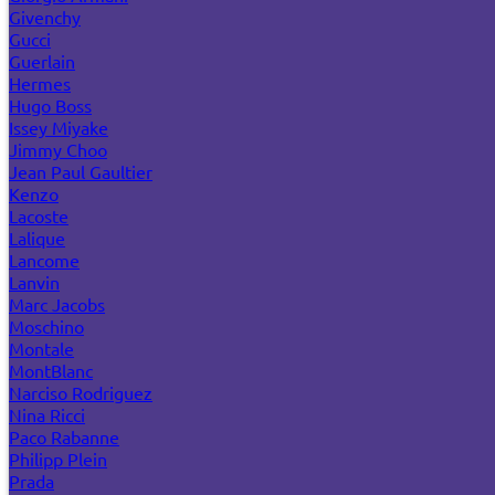
Givenchy
Gucci
Guerlain
Hermes
Hugo Boss
Issey Miyake
Jimmy Choo
Jean Paul Gaultier
Kenzo
Lacoste
Lalique
Lancome
Lanvin
Marc Jacobs
Moschino
Montale
MontBlanc
Narciso Rodriguez
Nina Ricci
Paco Rabanne
Philipp Plein
Prada