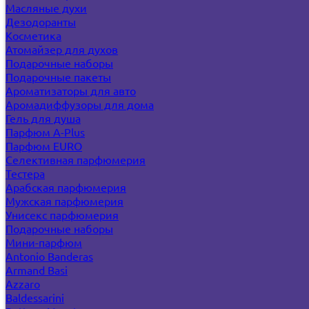
Масляные духи
Дезодоранты
Косметика
Атомайзер для духов
Подарочные наборы
Подарочные пакеты
Ароматизаторы для авто
Аромадиффузоры для дома
Гель для душа
Парфюм A-Plus
Парфюм EURO
Селективная парфюмерия
Тестера
Арабская парфюмерия
Мужская парфюмерия
Унисекс парфюмерия
Подарочные наборы
Мини-парфюм
Antonio Banderas
Armand Basi
Azzaro
Baldessarini