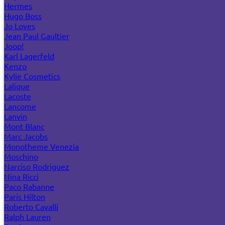
Hermes
Hugo Boss
Jo Loves
Jean Paul Gaultier
Joop!
Karl Lagerfeld
Kenzo
Kylie Cosmetics
Lalique
Lacoste
Lancome
Lanvin
Mont Blanc
Marc Jacobs
Monotheme Venezia
Moschino
Narciso Rodriguez
Nina Ricci
Paco Rabanne
Paris Hilton
Roberto Cavalli
Ralph Lauren