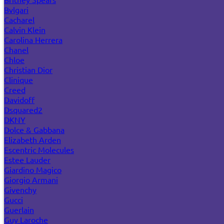
Bvlgari
Cacharel
Calvin Klein
Carolina Herrera
Chanel
Chloe
Christian Dior
Clinique
Creed
Davidoff
Dsquared2
DKNY
Dolce & Gabbana
Elizabeth Arden
Escentric Molecules
Estee Lauder
Giardino Magico
Giorgio Armani
Givenchy
Gucci
Guerlain
Guy Laroche