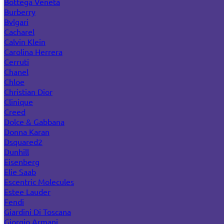
Bottega Veneta
Burberry
Bvlgari
Cacharel
Calvin Klein
Carolina Herrera
Cerruti
Chanel
Chloe
Christian Dior
Clinique
Creed
Dolce & Gabbana
Donna Karan
Dsquared2
Dunhill
Eisenberg
Elie Saab
Escentric Molecules
Estee Lauder
Fendi
Giardini Di Toscana
Giorgio Armani