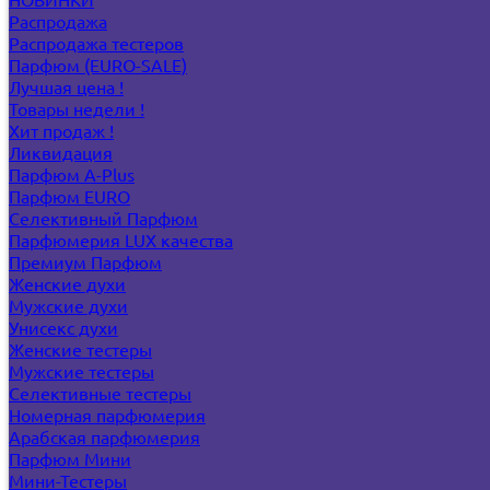
Распродажа
Распродажа тестеров
Парфюм (EURO-SALE)
Лучшая цена !
Товары недели !
Хит продаж !
Ликвидация
Парфюм A-Plus
Парфюм EURO
Селективный Парфюм
Парфюмерия LUX качества
Премиум Парфюм
Женские духи
Мужские духи
Унисекс духи
Женские тестеры
Мужские тестеры
Селективные тестеры
Номерная парфюмерия
Арабская парфюмерия
Парфюм Мини
Мини-Тестеры