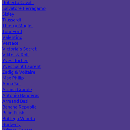
Roberto Cavalli
Salvatore Ferragamo
Sisley
Trussardi
Thierry Mugler
Tom Ford
Valentino
Versace
Victoria`s Secret
Viktor & Rolf
Yves Rocher
Yves Saint Laurent
Zadig & Voltaire
Max Philip
Anna Sui
Ariana Grande
Antonio Banderas
Armand Basi
Banana Republic
Billie Eilish
Bottega Veneta
Burberry
Britney Spears