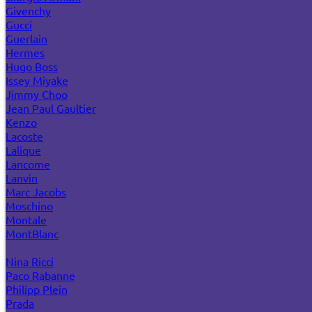
Givenchy
Gucci
Guerlain
Hermes
Hugo Boss
Issey Miyake
Jimmy Choo
Jean Paul Gaultier
Kenzo
Lacoste
Lalique
Lancome
Lanvin
Marc Jacobs
Moschino
Montale
MontBlanc
Narciso Rodriguez
Nina Ricci
Paco Rabanne
Philipp Plein
Prada