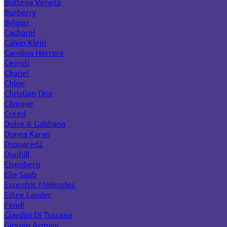
Bottega Veneta
Burberry
Bvlgari
Cacharel
Calvin Klein
Carolina Herrera
Cerruti
Chanel
Chloe
Christian Dior
Clinique
Creed
Dolce & Gabbana
Donna Karan
Dsquared2
Dunhill
Eisenberg
Elie Saab
Escentric Molecules
Estee Lauder
Fendi
Giardini Di Toscana
Giorgio Armani