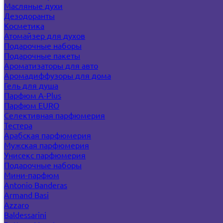
Масляные духи
Дезодоранты
Косметика
Атомайзер для духов
Подарочные наборы
Подарочные пакеты
Ароматизаторы для авто
Аромадиффузоры для дома
Гель для душа
Парфюм A-Plus
Парфюм EURO
Селективная парфюмерия
Тестера
Арабская парфюмерия
Мужская парфюмерия
Унисекс парфюмерия
Подарочные наборы
Мини-парфюм
Antonio Banderas
Armand Basi
Azzaro
Baldessarini