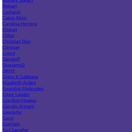
Bvlgari
Cacharel
Calvin Klein
Carolina Herrera
Chanel
Chloe
Christian Dior
Clinique
Creed
Davidoff
Dsquared2
DKNY
Dolce & Gabbana
Elizabeth Arden
Escentric Molecules
Estee Lauder
Giardino Magico
Giorgio Armani
Givenchy
Gucci
Guerlain
Guy Laroche