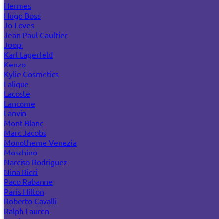
Hermes
Hugo Boss
Jo Loves
Jean Paul Gaultier
Joop!
Karl Lagerfeld
Kenzo
Kylie Cosmetics
Lalique
Lacoste
Lancome
Lanvin
Mont Blanc
Marc Jacobs
Monotheme Venezia
Moschino
Narciso Rodriguez
Nina Ricci
Paco Rabanne
Paris Hilton
Roberto Cavalli
Ralph Lauren