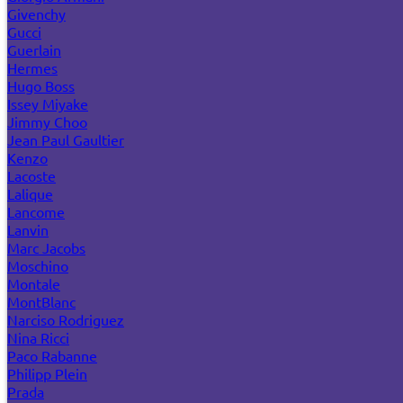
Givenchy
Gucci
Guerlain
Hermes
Hugo Boss
Issey Miyake
Jimmy Choo
Jean Paul Gaultier
Kenzo
Lacoste
Lalique
Lancome
Lanvin
Marc Jacobs
Moschino
Montale
MontBlanc
Narciso Rodriguez
Nina Ricci
Paco Rabanne
Philipp Plein
Prada