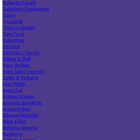
Roberto Cavalli
Salvatore Ferragamo
Sisley
Trussardi
Thierry Mugler
Tom Ford
Valentino
Versace
Victoria`s Secret
Viktor & Rolf
Yves Rocher
Yves Saint Laurent
Zadig & Voltaire
Max Philip
Anna Sui
Ariana Grande
Antonio Banderas
Armand Basi
Banana Republic
Billie Eilish
Bottega Veneta
Burberry
Britney Spears