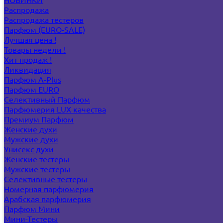
Распродажа
Распродажа тестеров
Парфюм (EURO-SALE)
Лучшая цена !
Товары недели !
Хит продаж !
Ликвидация
Парфюм A-Plus
Парфюм EURO
Селективный Парфюм
Парфюмерия LUX качества
Премиум Парфюм
Женские духи
Мужские духи
Унисекс духи
Женские тестеры
Мужские тестеры
Селективные тестеры
Номерная парфюмерия
Арабская парфюмерия
Парфюм Мини
Мини-Тестеры