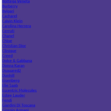
Bottega Veneta
Burberry
Bvlgari
Cacharel
Calvin Klein
Carolina Herrera
Cerruti
Chanel
Chloe
Christian Dior
Clinique
Creed
Dolce & Gabbana
Donna Karan
Dsquared2
Dunhill
Eisenberg
Elie Saab
Escentric Molecules
Estee Lauder
Fendi
Giardini Di Toscana
Giorgio Armani