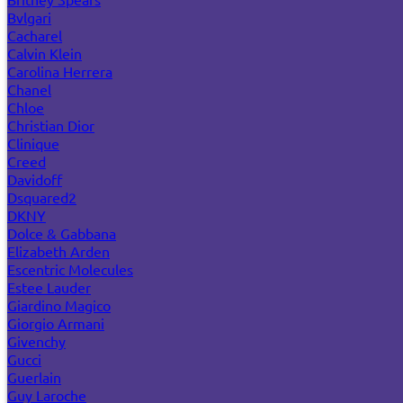
Bvlgari
Cacharel
Calvin Klein
Carolina Herrera
Chanel
Chloe
Christian Dior
Clinique
Creed
Davidoff
Dsquared2
DKNY
Dolce & Gabbana
Elizabeth Arden
Escentric Molecules
Estee Lauder
Giardino Magico
Giorgio Armani
Givenchy
Gucci
Guerlain
Guy Laroche