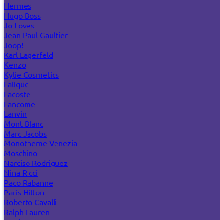
Hermes
Hugo Boss
Jo Loves
Jean Paul Gaultier
Joop!
Karl Lagerfeld
Kenzo
Kylie Cosmetics
Lalique
Lacoste
Lancome
Lanvin
Mont Blanc
Marc Jacobs
Monotheme Venezia
Moschino
Narciso Rodriguez
Nina Ricci
Paco Rabanne
Paris Hilton
Roberto Cavalli
Ralph Lauren