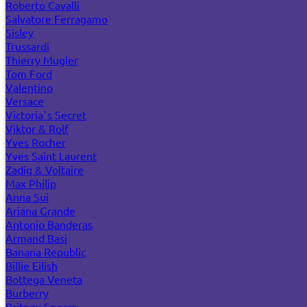
Roberto Cavalli
Salvatore Ferragamo
Sisley
Trussardi
Thierry Mugler
Tom Ford
Valentino
Versace
Victoria`s Secret
Viktor & Rolf
Yves Rocher
Yves Saint Laurent
Zadig & Voltaire
Max Philip
Anna Sui
Ariana Grande
Antonio Banderas
Armand Basi
Banana Republic
Billie Eilish
Bottega Veneta
Burberry
Britney Spears