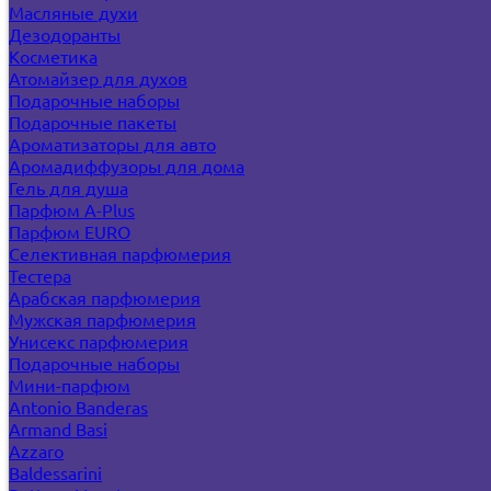
Масляные духи
Дезодоранты
Косметика
Атомайзер для духов
Подарочные наборы
Подарочные пакеты
Ароматизаторы для авто
Аромадиффузоры для дома
Гель для душа
Парфюм A-Plus
Парфюм EURO
Селективная парфюмерия
Тестера
Арабская парфюмерия
Мужская парфюмерия
Унисекс парфюмерия
Подарочные наборы
Мини-парфюм
Antonio Banderas
Armand Basi
Azzaro
Baldessarini