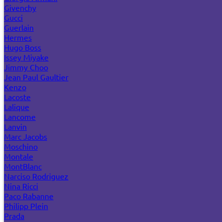
Givenchy
Gucci
Guerlain
Hermes
Hugo Boss
Issey Miyake
Jimmy Choo
Jean Paul Gaultier
Kenzo
Lacoste
Lalique
Lancome
Lanvin
Marc Jacobs
Moschino
Montale
MontBlanc
Narciso Rodriguez
Nina Ricci
Paco Rabanne
Philipp Plein
Prada