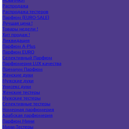
Распродажа
Распродажа тестеров
Парфюм (EURO-SALE)
Лучшая цена !
Товары недели !
Хит продаж !
Ликвидация
Парфюм A-Plus
Парфюм EURO
Селективный Парфюм
Парфюмерия LUX качества
Премиум Парфюм
Женские духи
Мужские духи
Унисекс духи
Женские тестеры
Мужские тестеры
Селективные тестеры
Номерная парфюмерия
Арабская парфюмерия
Парфюм Мини
Мини-Тестеры