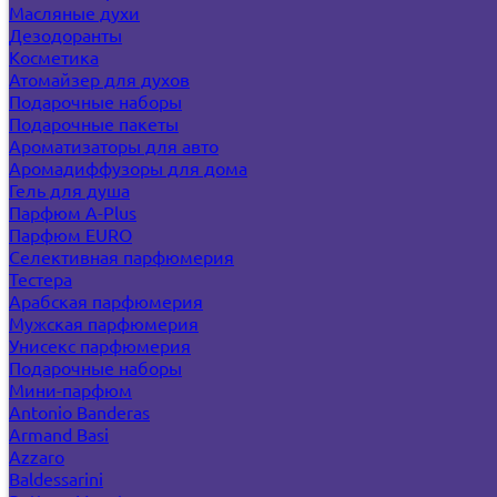
Масляные духи
Дезодоранты
Косметика
Атомайзер для духов
Подарочные наборы
Подарочные пакеты
Ароматизаторы для авто
Аромадиффузоры для дома
Гель для душа
Парфюм A-Plus
Парфюм EURO
Селективная парфюмерия
Тестера
Арабская парфюмерия
Мужская парфюмерия
Унисекс парфюмерия
Подарочные наборы
Мини-парфюм
Antonio Banderas
Armand Basi
Azzaro
Baldessarini