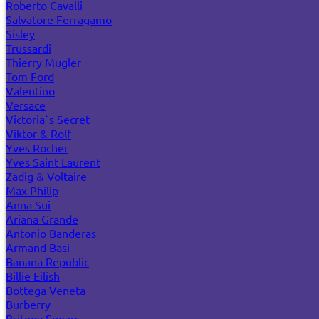
Roberto Cavalli
Salvatore Ferragamo
Sisley
Trussardi
Thierry Mugler
Tom Ford
Valentino
Versace
Victoria`s Secret
Viktor & Rolf
Yves Rocher
Yves Saint Laurent
Zadig & Voltaire
Max Philip
Anna Sui
Ariana Grande
Antonio Banderas
Armand Basi
Banana Republic
Billie Eilish
Bottega Veneta
Burberry
Britney Spears