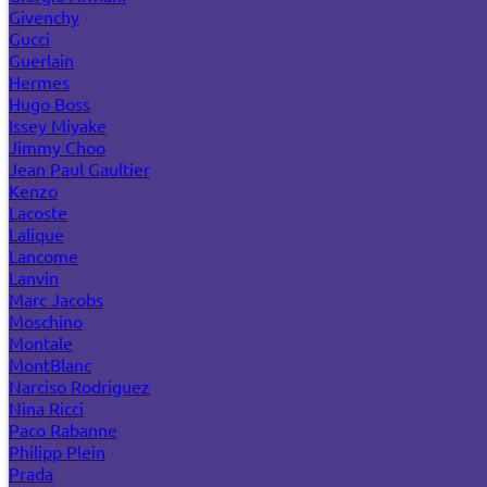
Givenchy
Gucci
Guerlain
Hermes
Hugo Boss
Issey Miyake
Jimmy Choo
Jean Paul Gaultier
Kenzo
Lacoste
Lalique
Lancome
Lanvin
Marc Jacobs
Moschino
Montale
MontBlanc
Narciso Rodriguez
Nina Ricci
Paco Rabanne
Philipp Plein
Prada