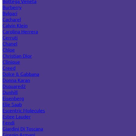
Bottega Veneta
Burberry
Bvlgari
Cacharel
Calvin Klein
Carolina Herrera
Cerruti
Chanel
Chloe
Christian Dior
Clinique
Creed
Dolce & Gabbana
Donna Karan
Dsquared2
Dunhill
Eisenberg
Elie Saab
Escentric Molecules
Estee Lauder
Fendi
Giardini Di Toscana
Giorgio Armani