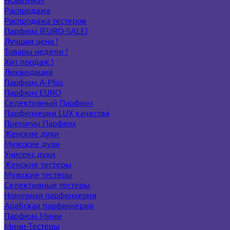
Распродажа
Распродажа тестеров
Парфюм (EURO-SALE)
Лучшая цена !
Товары недели !
Хит продаж !
Ликвидация
Парфюм A-Plus
Парфюм EURO
Селективный Парфюм
Парфюмерия LUX качества
Премиум Парфюм
Женские духи
Мужские духи
Унисекс духи
Женские тестеры
Мужские тестеры
Селективные тестеры
Номерная парфюмерия
Арабская парфюмерия
Парфюм Мини
Мини-Тестеры