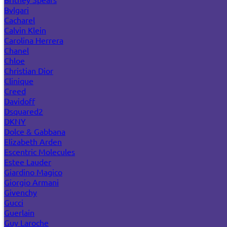
Bvlgari
Cacharel
Calvin Klein
Carolina Herrera
Chanel
Chloe
Christian Dior
Clinique
Creed
Davidoff
Dsquared2
DKNY
Dolce & Gabbana
Elizabeth Arden
Escentric Molecules
Estee Lauder
Giardino Magico
Giorgio Armani
Givenchy
Gucci
Guerlain
Guy Laroche