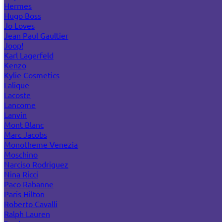
Hermes
Hugo Boss
Jo Loves
Jean Paul Gaultier
Joop!
Karl Lagerfeld
Kenzo
Kylie Cosmetics
Lalique
Lacoste
Lancome
Lanvin
Mont Blanc
Marc Jacobs
Monotheme Venezia
Moschino
Narciso Rodriguez
Nina Ricci
Paco Rabanne
Paris Hilton
Roberto Cavalli
Ralph Lauren