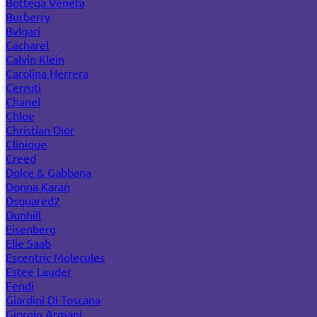
Bottega Veneta
Burberry
Bvlgari
Cacharel
Calvin Klein
Carolina Herrera
Cerruti
Chanel
Chloe
Christian Dior
Clinique
Creed
Dolce & Gabbana
Donna Karan
Dsquared2
Dunhill
Eisenberg
Elie Saab
Escentric Molecules
Estee Lauder
Fendi
Giardini Di Toscana
Giorgio Armani