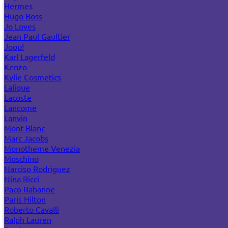
Hermes
Hugo Boss
Jo Loves
Jean Paul Gaultier
Joop!
Karl Lagerfeld
Kenzo
Kylie Cosmetics
Lalique
Lacoste
Lancome
Lanvin
Mont Blanc
Marc Jacobs
Monotheme Venezia
Moschino
Narciso Rodriguez
Nina Ricci
Paco Rabanne
Paris Hilton
Roberto Cavalli
Ralph Lauren