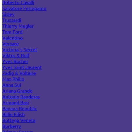
Roberto Cavalli
Salvatore Ferragamo
Sisley
Trussardi
Thierry Mugler
Tom Ford
Valentino
Versace
Victoria`s Secret
Viktor & Rolf
Yves Rocher
Yves Saint Laurent
Zadig & Voltaire
Max Philip
Anna Sui
Ariana Grande
Antonio Banderas
Armand Basi
Banana Republic
Billie Eilish
Bottega Veneta
Burberry
Britney Spears