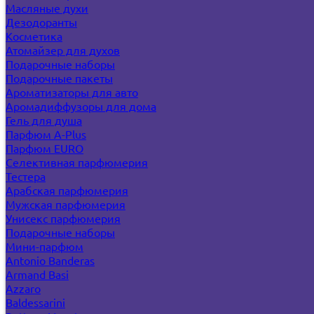
Масляные духи
Дезодоранты
Косметика
Атомайзер для духов
Подарочные наборы
Подарочные пакеты
Ароматизаторы для авто
Аромадиффузоры для дома
Гель для душа
Парфюм A-Plus
Парфюм EURO
Селективная парфюмерия
Тестера
Арабская парфюмерия
Мужская парфюмерия
Унисекс парфюмерия
Подарочные наборы
Мини-парфюм
Antonio Banderas
Armand Basi
Azzaro
Baldessarini