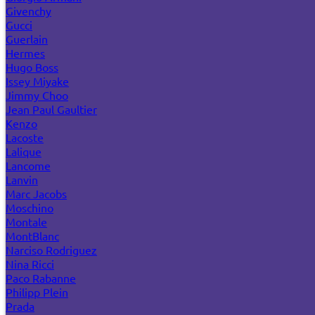
Givenchy
Gucci
Guerlain
Hermes
Hugo Boss
Issey Miyake
Jimmy Choo
Jean Paul Gaultier
Kenzo
Lacoste
Lalique
Lancome
Lanvin
Marc Jacobs
Moschino
Montale
MontBlanc
Narciso Rodriguez
Nina Ricci
Paco Rabanne
Philipp Plein
Prada