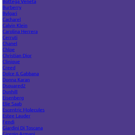
Bottega Veneta
Burberry
Bvlgari
Cacharel
Calvin Klein
Carolina Herrera
Cerruti
Chanel
Chloe
Christian Dior
Clinique
Creed
Dolce & Gabbana
Donna Karan
Dsquared2
Dunhill
Eisenberg
Elie Saab
Escentric Molecules
Estee Lauder
Fendi
Giardini Di Toscana
Giorgio Armani