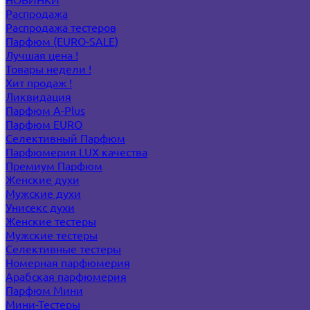
Распродажа
Распродажа тестеров
Парфюм (EURO-SALE)
Лучшая цена !
Товары недели !
Хит продаж !
Ликвидация
Парфюм A-Plus
Парфюм EURO
Селективный Парфюм
Парфюмерия LUX качества
Премиум Парфюм
Женские духи
Мужские духи
Унисекс духи
Женские тестеры
Мужские тестеры
Селективные тестеры
Номерная парфюмерия
Арабская парфюмерия
Парфюм Мини
Мини-Тестеры