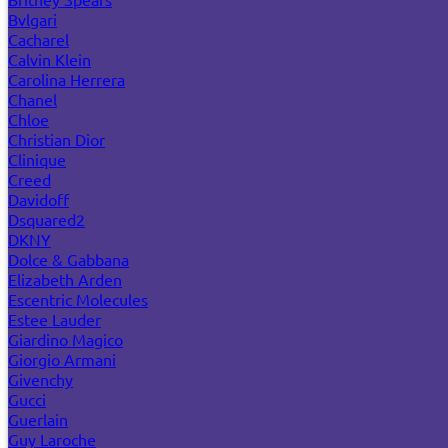
Bvlgari
Cacharel
Calvin Klein
Carolina Herrera
Chanel
Chloe
Christian Dior
Clinique
Creed
Davidoff
Dsquared2
DKNY
Dolce & Gabbana
Elizabeth Arden
Escentric Molecules
Estee Lauder
Giardino Magico
Giorgio Armani
Givenchy
Gucci
Guerlain
Guy Laroche