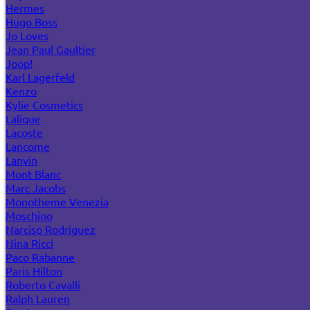
Hermes
Hugo Boss
Jo Loves
Jean Paul Gaultier
Joop!
Karl Lagerfeld
Kenzo
Kylie Cosmetics
Lalique
Lacoste
Lancome
Lanvin
Mont Blanc
Marc Jacobs
Monotheme Venezia
Moschino
Narciso Rodriguez
Nina Ricci
Paco Rabanne
Paris Hilton
Roberto Cavalli
Ralph Lauren