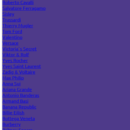
Roberto Cavalli
Salvatore Ferragamo
Sisley
Trussardi
Thierry Mugler
Tom Ford
Valentino
Versace
Victoria`s Secret
Viktor & Rolf
Yves Rocher
Yves Saint Laurent
Zadig & Voltaire
Max Philip
Anna Sui
Ariana Grande
Antonio Banderas
Armand Basi
Banana Republic
Billie Eilish
Bottega Veneta
Burberry
Britney Spears