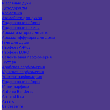
Масляные духи
Дезодоранты
Косметика
Атомайзер для духов
Подарочные наборы
Подарочные пакеты
Ароматизаторы для авто
Аромадиффузоры для дома
Гель для душа
Парфюм A-Plus
Парфюм EURO
Селективная парфюмерия
Тестера
Арабская парфюмерия
Мужская парфюмерия
Унисекс парфюмерия
Подарочные наборы
Мини-парфюм
Antonio Banderas
Armand Basi
Azzaro
Baldessarini