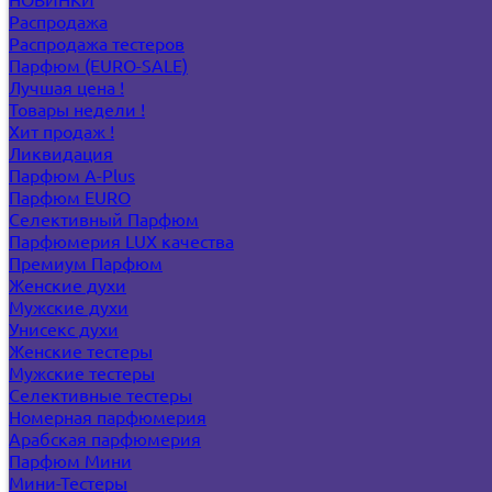
Распродажа
Распродажа тестеров
Парфюм (EURO-SALE)
Лучшая цена !
Товары недели !
Хит продаж !
Ликвидация
Парфюм A-Plus
Парфюм EURO
Селективный Парфюм
Парфюмерия LUX качества
Премиум Парфюм
Женские духи
Мужские духи
Унисекс духи
Женские тестеры
Мужские тестеры
Селективные тестеры
Номерная парфюмерия
Арабская парфюмерия
Парфюм Мини
Мини-Тестеры