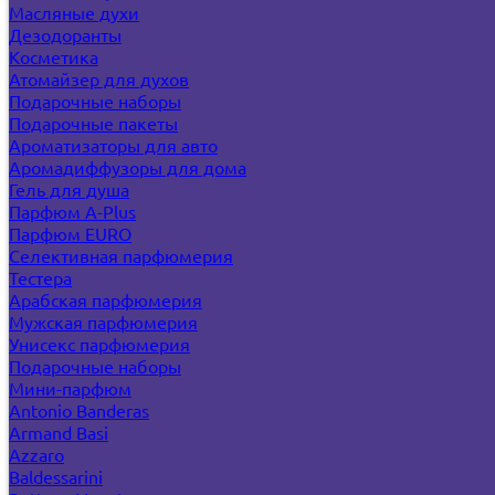
Масляные духи
Дезодоранты
Косметика
Атомайзер для духов
Подарочные наборы
Подарочные пакеты
Ароматизаторы для авто
Аромадиффузоры для дома
Гель для душа
Парфюм A-Plus
Парфюм EURO
Селективная парфюмерия
Тестера
Арабская парфюмерия
Мужская парфюмерия
Унисекс парфюмерия
Подарочные наборы
Мини-парфюм
Antonio Banderas
Armand Basi
Azzaro
Baldessarini