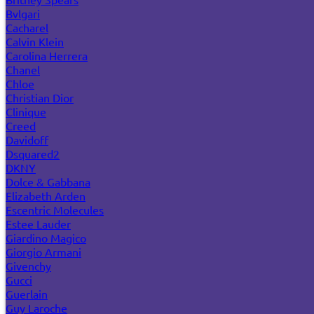
Bvlgari
Cacharel
Calvin Klein
Carolina Herrera
Chanel
Chloe
Christian Dior
Clinique
Creed
Davidoff
Dsquared2
DKNY
Dolce & Gabbana
Elizabeth Arden
Escentric Molecules
Estee Lauder
Giardino Magico
Giorgio Armani
Givenchy
Gucci
Guerlain
Guy Laroche