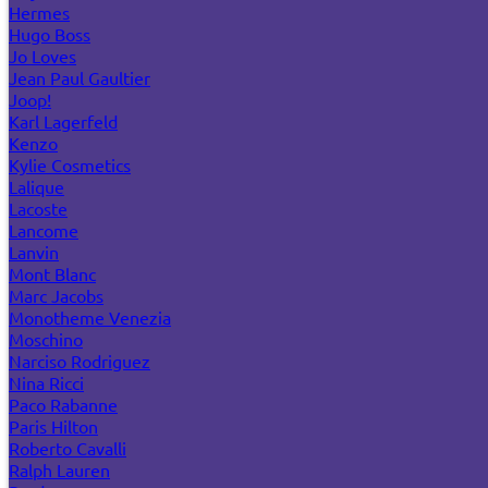
Hermes
Hugo Boss
Jo Loves
Jean Paul Gaultier
Joop!
Karl Lagerfeld
Kenzo
Kylie Cosmetics
Lalique
Lacoste
Lancome
Lanvin
Mont Blanc
Marc Jacobs
Monotheme Venezia
Moschino
Narciso Rodriguez
Nina Ricci
Paco Rabanne
Paris Hilton
Roberto Cavalli
Ralph Lauren