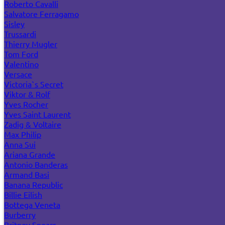
Roberto Cavalli
Salvatore Ferragamo
Sisley
Trussardi
Thierry Mugler
Tom Ford
Valentino
Versace
Victoria`s Secret
Viktor & Rolf
Yves Rocher
Yves Saint Laurent
Zadig & Voltaire
Max Philip
Anna Sui
Ariana Grande
Antonio Banderas
Armand Basi
Banana Republic
Billie Eilish
Bottega Veneta
Burberry
Britney Spears