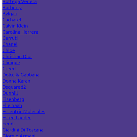
Bottega Veneta
Burberry
Bvlgari
Cacharel
Calvin Klein
Carolina Herrera
Cerruti
Chanel
Chloe
Christian Dior
Clinique
Creed
Dolce & Gabbana
Donna Karan
Dsquared2
Dunhill
Eisenberg
Elie Saab
Escentric Molecules
Estee Lauder
Fendi
Giardini Di Toscana
Giorgio Armani