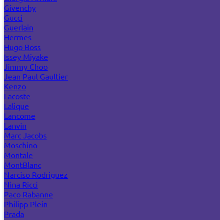
Givenchy
Gucci
Guerlain
Hermes
Hugo Boss
Issey Miyake
Jimmy Choo
Jean Paul Gaultier
Kenzo
Lacoste
Lalique
Lancome
Lanvin
Marc Jacobs
Moschino
Montale
MontBlanc
Narciso Rodriguez
Nina Ricci
Paco Rabanne
Philipp Plein
Prada