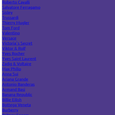
Roberto Cavalli
Salvatore Ferragamo
Sisley
Trussardi
Thierry Mugler
Tom Ford
Valentino
Versace
Victoria`s Secret
Viktor & Rolf
Yves Rocher
Yves Saint Laurent
Zadig & Voltaire
Max Philip
Anna Sui
Ariana Grande
Antonio Banderas
Armand Basi
Banana Republic
Billie Eilish
Bottega Veneta
Burberry
Britney Spears