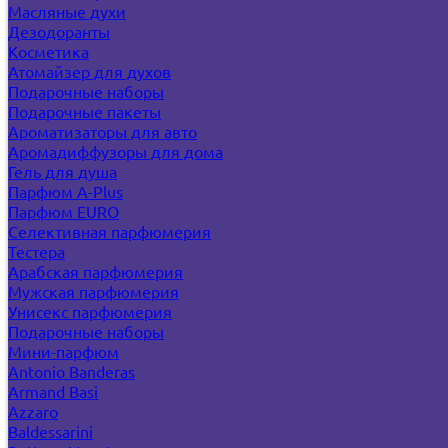
Масляные духи
Дезодоранты
Косметика
Атомайзер для духов
Подарочные наборы
Подарочные пакеты
Ароматизаторы для авто
Аромадиффузоры для дома
Гель для душа
Парфюм A-Plus
Парфюм EURO
Селективная парфюмерия
Тестера
Арабская парфюмерия
Мужская парфюмерия
Унисекс парфюмерия
Подарочные наборы
Мини-парфюм
Antonio Banderas
Armand Basi
Azzaro
Baldessarini