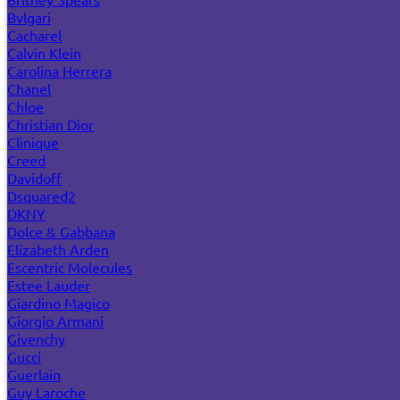
Bvlgari
Cacharel
Calvin Klein
Carolina Herrera
Chanel
Chloe
Christian Dior
Clinique
Creed
Davidoff
Dsquared2
DKNY
Dolce & Gabbana
Elizabeth Arden
Escentric Molecules
Estee Lauder
Giardino Magico
Giorgio Armani
Givenchy
Gucci
Guerlain
Guy Laroche