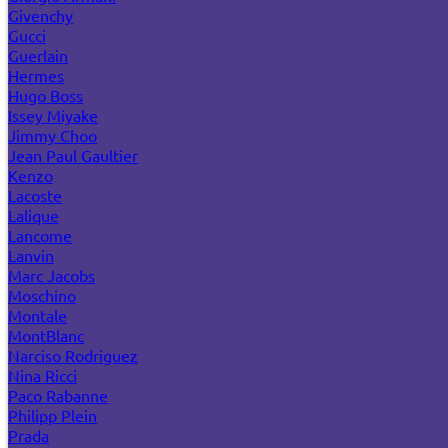
Givenchy
Gucci
Guerlain
Hermes
Hugo Boss
Issey Miyake
Jimmy Choo
Jean Paul Gaultier
Kenzo
Lacoste
Lalique
Lancome
Lanvin
Marc Jacobs
Moschino
Montale
MontBlanc
Narciso Rodriguez
Nina Ricci
Paco Rabanne
Philipp Plein
Prada