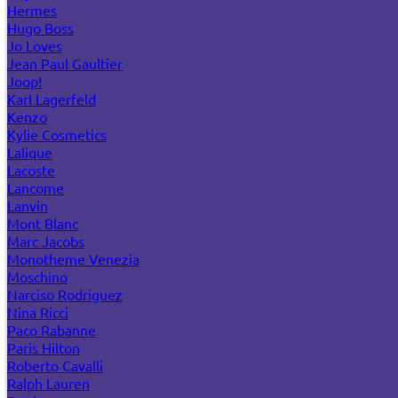
Hermes
Hugo Boss
Jo Loves
Jean Paul Gaultier
Joop!
Karl Lagerfeld
Kenzo
Kylie Cosmetics
Lalique
Lacoste
Lancome
Lanvin
Mont Blanc
Marc Jacobs
Monotheme Venezia
Moschino
Narciso Rodriguez
Nina Ricci
Paco Rabanne
Paris Hilton
Roberto Cavalli
Ralph Lauren