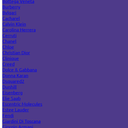
Bottega Veneta
Burberry
Bvlgari
Cacharel
Calvin Klein
Carolina Herrera
Cerruti
Chanel
Chloe
Christian Dior
Clinique
Creed
Dolce & Gabbana
Donna Karan
Dsquared2
Dunhill
Eisenberg
Elie Saab
Escentric Molecules
Estee Lauder
Fendi
Giardini Di Toscana
Giorgio Armani