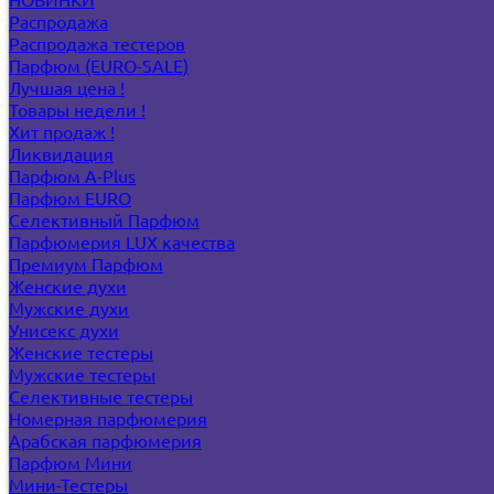
Распродажа
Распродажа тестеров
Парфюм (EURO-SALE)
Лучшая цена !
Товары недели !
Хит продаж !
Ликвидация
Парфюм A-Plus
Парфюм EURO
Селективный Парфюм
Парфюмерия LUX качества
Премиум Парфюм
Женские духи
Мужские духи
Унисекс духи
Женские тестеры
Мужские тестеры
Селективные тестеры
Номерная парфюмерия
Арабская парфюмерия
Парфюм Мини
Мини-Тестеры