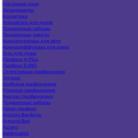
Масляные духи
Дезодоранты
Косметика
Атомайзер для духов
Подарочные наборы
Подарочные пакеты
Ароматизаторы для авто
Аромадиффузоры для дома
Гель для душа
Парфюм A-Plus
Парфюм EURO
Селективная парфюмерия
Тестера
Арабская парфюмерия
Мужская парфюмерия
Унисекс парфюмерия
Подарочные наборы
Мини-парфюм
Antonio Banderas
Armand Basi
Azzaro
Baldessarini