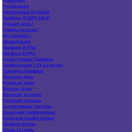
Распродажа
Распродажа тестеров
Парфюм (EURO-SALE)
Лучшая цена !
Товары недели !
Хит продаж !
Ликвидация
Парфюм A-Plus
Парфюм EURO
Селективный Парфюм
Парфюмерия LUX качества
Премиум Парфюм
Женские духи
Мужские духи
Унисекс духи
Женские тестеры
Мужские тестеры
Селективные тестеры
Номерная парфюмерия
Арабская парфюмерия
Парфюм Мини
Мини-Тестеры