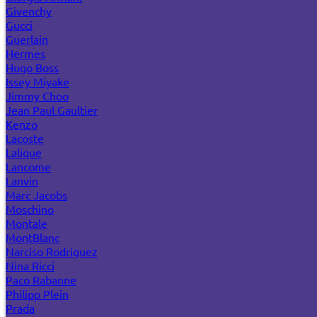
Givenchy
Gucci
Guerlain
Hermes
Hugo Boss
Issey Miyake
Jimmy Choo
Jean Paul Gaultier
Kenzo
Lacoste
Lalique
Lancome
Lanvin
Marc Jacobs
Moschino
Montale
MontBlanc
Narciso Rodriguez
Nina Ricci
Paco Rabanne
Philipp Plein
Prada