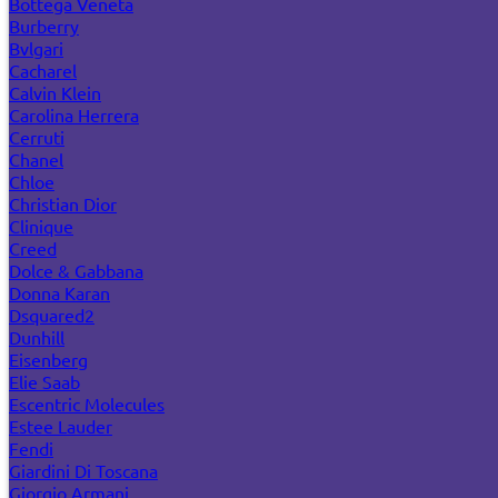
Bottega Veneta
Burberry
Bvlgari
Cacharel
Calvin Klein
Carolina Herrera
Cerruti
Chanel
Chloe
Christian Dior
Clinique
Creed
Dolce & Gabbana
Donna Karan
Dsquared2
Dunhill
Eisenberg
Elie Saab
Escentric Molecules
Estee Lauder
Fendi
Giardini Di Toscana
Giorgio Armani