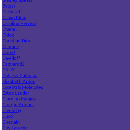
Bvlgari
Cacharel
Calvin Klein
Carolina Herrera
Chanel
Chloe
Christian Dior
Clinique
Creed
Davidoff
Dsquared2
DKNY
Dolce & Gabbana
Elizabeth Arden
Escentric Molecules
Estee Lauder
Giardino Magico
Giorgio Armani
Givenchy
Gucci
Guerlain
Guy Laroche