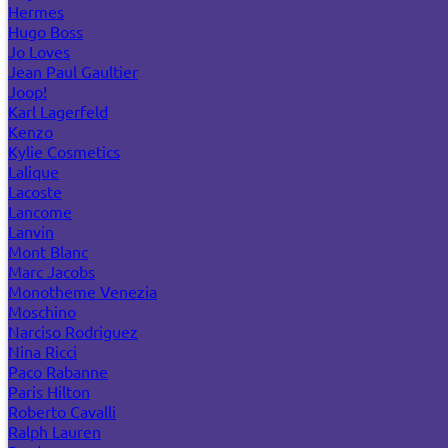
Hermes
Hugo Boss
Jo Loves
Jean Paul Gaultier
Joop!
Karl Lagerfeld
Kenzo
Kylie Cosmetics
Lalique
Lacoste
Lancome
Lanvin
Mont Blanc
Marc Jacobs
Monotheme Venezia
Moschino
Narciso Rodriguez
Nina Ricci
Paco Rabanne
Paris Hilton
Roberto Cavalli
Ralph Lauren