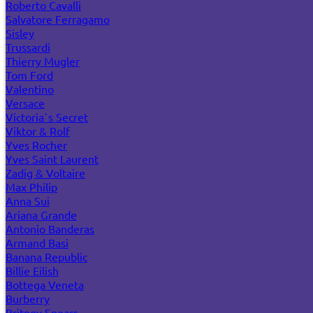
Roberto Cavalli
Salvatore Ferragamo
Sisley
Trussardi
Thierry Mugler
Tom Ford
Valentino
Versace
Victoria`s Secret
Viktor & Rolf
Yves Rocher
Yves Saint Laurent
Zadig & Voltaire
Max Philip
Anna Sui
Ariana Grande
Antonio Banderas
Armand Basi
Banana Republic
Billie Eilish
Bottega Veneta
Burberry
Britney Spears