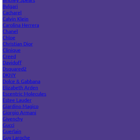
Bvlgari
Cacharel
Calvin Klein
Carolina Herrera
Chanel
Chloe
Christian Dior
Clinique
Creed
Davidoff
Dsquared2
DKNY
Dolce & Gabbana
Elizabeth Arden
Escentric Molecules
Estee Lauder
Giardino Magico
Giorgio Armani
Givenchy
Gucci
Guerlain
Guy Laroche