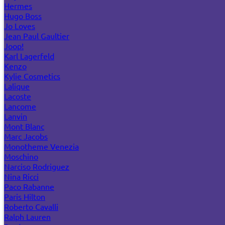
Hermes
Hugo Boss
Jo Loves
Jean Paul Gaultier
Joop!
Karl Lagerfeld
Kenzo
Kylie Cosmetics
Lalique
Lacoste
Lancome
Lanvin
Mont Blanc
Marc Jacobs
Monotheme Venezia
Moschino
Narciso Rodriguez
Nina Ricci
Paco Rabanne
Paris Hilton
Roberto Cavalli
Ralph Lauren