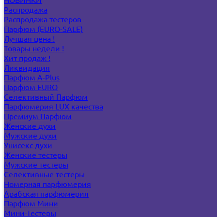
Распродажа
Распродажа тестеров
Парфюм (EURO-SALE)
Лучшая цена !
Товары недели !
Хит продаж !
Ликвидация
Парфюм A-Plus
Парфюм EURO
Селективный Парфюм
Парфюмерия LUX качества
Премиум Парфюм
Женские духи
Мужские духи
Унисекс духи
Женские тестеры
Мужские тестеры
Селективные тестеры
Номерная парфюмерия
Арабская парфюмерия
Парфюм Мини
Мини-Тестеры