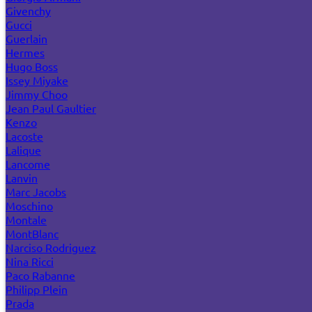
Givenchy
Gucci
Guerlain
Hermes
Hugo Boss
Issey Miyake
Jimmy Choo
Jean Paul Gaultier
Kenzo
Lacoste
Lalique
Lancome
Lanvin
Marc Jacobs
Moschino
Montale
MontBlanc
Narciso Rodriguez
Nina Ricci
Paco Rabanne
Philipp Plein
Prada