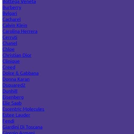
Bottega Veneta
Burberry
Bvlgari
Cacharel
Calvin Klein
Carolina Herrera
Cerruti
Chanel
Chloe
Christian Dior
Clinique
Creed
Dolce & Gabbana
Donna Karan
Dsquared2
Dunhill
Eisenberg
Elie Saab
Escentric Molecules
Estee Lauder
Fendi
Giardini Di Toscana
Giorgio Armani