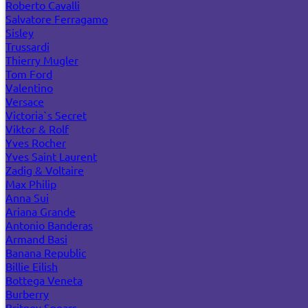
Roberto Cavalli
Salvatore Ferragamo
Sisley
Trussardi
Thierry Mugler
Tom Ford
Valentino
Versace
Victoria`s Secret
Viktor & Rolf
Yves Rocher
Yves Saint Laurent
Zadig & Voltaire
Max Philip
Anna Sui
Ariana Grande
Antonio Banderas
Armand Basi
Banana Republic
Billie Eilish
Bottega Veneta
Burberry
Britney Spears