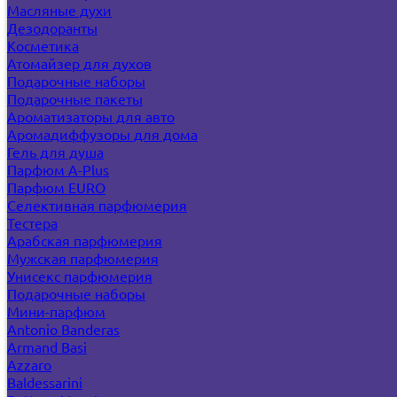
Масляные духи
Дезодоранты
Косметика
Атомайзер для духов
Подарочные наборы
Подарочные пакеты
Ароматизаторы для авто
Аромадиффузоры для дома
Гель для душа
Парфюм A-Plus
Парфюм EURO
Селективная парфюмерия
Тестера
Арабская парфюмерия
Мужская парфюмерия
Унисекс парфюмерия
Подарочные наборы
Мини-парфюм
Antonio Banderas
Armand Basi
Azzaro
Baldessarini