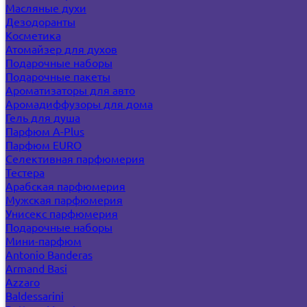
Масляные духи
Дезодоранты
Косметика
Атомайзер для духов
Подарочные наборы
Подарочные пакеты
Ароматизаторы для авто
Аромадиффузоры для дома
Гель для душа
Парфюм A-Plus
Парфюм EURO
Селективная парфюмерия
Тестера
Арабская парфюмерия
Мужская парфюмерия
Унисекс парфюмерия
Подарочные наборы
Мини-парфюм
Antonio Banderas
Armand Basi
Azzaro
Baldessarini