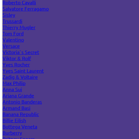
Roberto Cavalli
Salvatore Ferragamo
Sisley
Trussardi
Thierry Mugler
Tom Ford
Valentino
Versace
Victoria`s Secret
Viktor & Rolf
Yves Rocher
Yves Saint Laurent
Zadig & Voltaire
Max Philip
Anna Sui
Ariana Grande
Antonio Banderas
Armand Basi
Banana Republic
Billie Eilish
Bottega Veneta
Burberry
Britney Spears