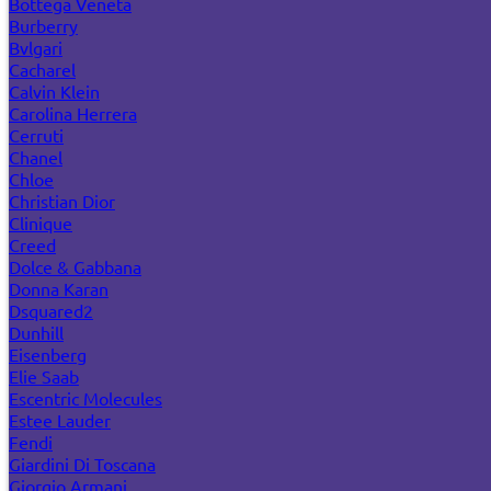
Bottega Veneta
Burberry
Bvlgari
Cacharel
Calvin Klein
Carolina Herrera
Cerruti
Chanel
Chloe
Christian Dior
Clinique
Creed
Dolce & Gabbana
Donna Karan
Dsquared2
Dunhill
Eisenberg
Elie Saab
Escentric Molecules
Estee Lauder
Fendi
Giardini Di Toscana
Giorgio Armani