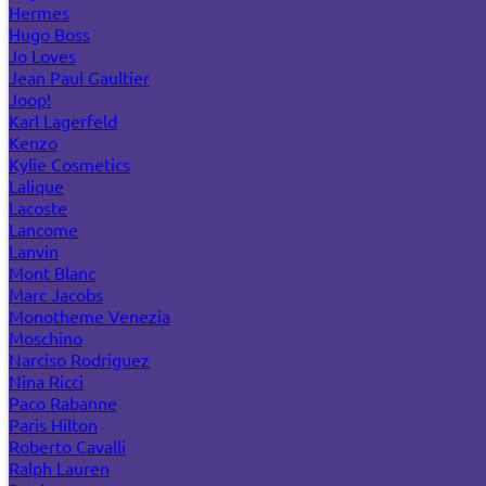
Hermes
Hugo Boss
Jo Loves
Jean Paul Gaultier
Joop!
Karl Lagerfeld
Kenzo
Kylie Cosmetics
Lalique
Lacoste
Lancome
Lanvin
Mont Blanc
Marc Jacobs
Monotheme Venezia
Moschino
Narciso Rodriguez
Nina Ricci
Paco Rabanne
Paris Hilton
Roberto Cavalli
Ralph Lauren