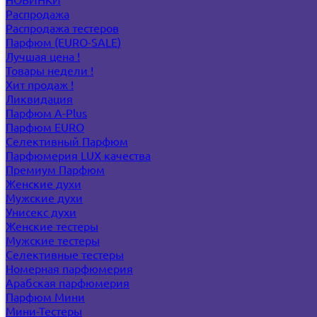
Распродажа
Распродажа тестеров
Парфюм (EURO-SALE)
Лучшая цена !
Товары недели !
Хит продаж !
Ликвидация
Парфюм A-Plus
Парфюм EURO
Селективный Парфюм
Парфюмерия LUX качества
Премиум Парфюм
Женские духи
Мужские духи
Унисекс духи
Женские тестеры
Мужские тестеры
Селективные тестеры
Номерная парфюмерия
Арабская парфюмерия
Парфюм Мини
Мини-Тестеры