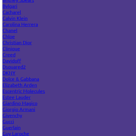
Bvlgari
Cacharel
Calvin Klein
Carolina Herrera
Chanel
Chloe
Christian Dior
Clinique
Creed
Davidoff
Dsquared2
DKNY
Dolce & Gabbana
Elizabeth Arden
Escentric Molecules
Estee Lauder
Giardino Magico
Giorgio Armani
Givenchy
Gucci
Guerlain
Guy Laroche