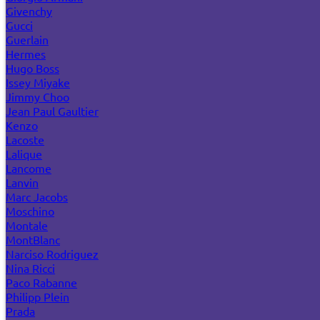
Givenchy
Gucci
Guerlain
Hermes
Hugo Boss
Issey Miyake
Jimmy Choo
Jean Paul Gaultier
Kenzo
Lacoste
Lalique
Lancome
Lanvin
Marc Jacobs
Moschino
Montale
MontBlanc
Narciso Rodriguez
Nina Ricci
Paco Rabanne
Philipp Plein
Prada