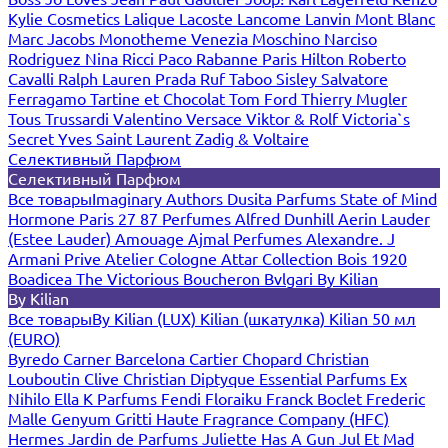
Kylie Cosmetics
Lalique
Lacoste
Lancome
Lanvin
Mont Blanc
Marc Jacobs
Monotheme Venezia
Moschino
Narciso
Rodriguez
Nina Ricci
Paco Rabanne
Paris Hilton
Roberto
Cavalli
Ralph Lauren
Prada
Ruf Taboo
Sisley
Salvatore
Ferragamo
Tartine et Chocolat
Tom Ford
Thierry Mugler
Tous
Trussardi
Valentino
Versace
Viktor & Rolf
Victoria`s
Secret
Yves Saint Laurent
Zadig & Voltaire
Селективный Парфюм
Селективный Парфюм
Все товары
Imaginary Authors
Dusita Parfums
State of Mind
Hormone Paris
27 87 Perfumes
Alfred Dunhill
Aerin Lauder
(Estee Lauder)
Amouage
Ajmal Perfumes
Alexandre. J
Armani Prive
Atelier Cologne
Attar Collection
Bois 1920
Boadicea The Victorious
Boucheron
Bvlgari
By Kilian
By Kilian
Все товары
By Kilian (LUX)
Kilian (шкатулка)
Kilian 50 мл
(EURO)
Byredo
Carner Barcelona
Cartier
Chopard
Christian
Louboutin
Clive Christian
Diptyque
Essential Parfums
Ex
Nihilo
Ella K Parfums
Fendi
Floraiku
Franck Boclet
Frederic
Malle
Genyum
Gritti
Haute Fragrance Company (HFC)
Hermes
Jardin de Parfums
Juliette Has A Gun
Jul Et Mad