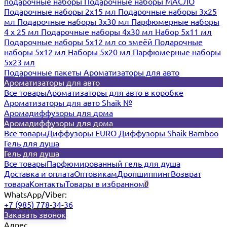
подарочные наборы
Подарочные наборы МАСЛО
Подарочные наборы 2х15 мл
Подарочные наборы 3х25
мл
Подарочные наборы 3х30 мл
Парфюмерные наборы
4 х 25 мл
Подарочные наборы 4х30 мл
Набор 5х11 мл
Подарочные наборы 5х12 мл со змеёй
Подарочные
наборы 5х12 мл
Наборы 5x20 мл
Парфюмерные наборы
5x23 мл
Подарочные пакеты
Ароматизаторы для авто
Ароматизаторы для авто
Все товары
Ароматизаторы для авто в коробке
Ароматизаторы для авто Shaik №
Аромадиффузоры для дома
Аромадиффузоры для дома
Все товары
Диффузоры EURO
Диффузоры Shaik Bamboo
Гель для душа
Гель для душа
Все товары
Парфюмированный гель для душа
Доставка и оплата
Оптовикам
Дропшиппинг
Возврат
товара
Контакты
Товары в избранном
0
WhatsApp/Viber:
+7 (985) 778-34-36
Заказать звонок
Адрес