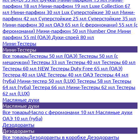
парфюм 18 мл
Мини-парфюм 19 мл
Luxe Collection 67
мл
Мини-парфюм 30 мл Lux
Суперстойкие 30 мл
Мини-
парфюм 42 мл
Суперстойкие 25 мл
Суперстойкие 35 мл
Мини-парфюм 30 мл ОАЭ
65 мл (с феромонами)
55 мл (с
феромонами)
Мини-парфюм 50 мл Number One
Мини
парфюм 55 ml (ОАЭ)
Духи-спрей 80 мл
Мини-Тестеры
Мини-Тестеры
Все товары
Тестеры 50 мл (ОАЭ)
Тестеры 50 мл (с
мешочком)
Тестеры 33 мл
Тестеры 40 мл
Тестеры 60 мл
Тестеры 60 мл NEW
Тестеры Duty Free 65 мл (ОАЭ)
Тестера 40 мл UAE
Тестеры 40 мл ОАЭ
Тестеры 44 мл
(туба)
Мини-тестер 50 мл (LUX)
Тестеры 58 мл
Тестеры
64 мл (туба)
Тестера 66 мл
Мини-Тестеры 62 мл
Тестеры
62 мл (LUX)
Масляные духи
Масляные духи
Все товары
Масло с феромонами 10 мл
Масляные духи
ОАЭ 10 мл (туба)
Дезодоранты
Дезодоранты
Все товары
Дезодоранты в коробке
Дезодоранты