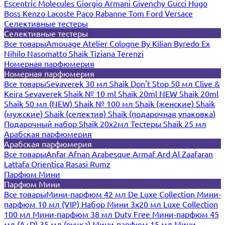
Escentric Molecules
Giorgio Armani
Givenchy
Gucci
Hugo
Boss
Kenzo
Lacoste
Paco Rabanne
Tom Ford
Versace
Селективные тестеры
Селективные тестеры
Все товары
Amouage
Atelier Cologne
By Kilian
Byredo
Ex
Nihilo
Nasomatto
Shaik
Tiziana Terenzi
Номерная парфюмерия
Номерная парфюмерия
Все товары
Sevaverek 30 мл
Shaik Don't Stop 50 мл
Clive &
Keira
Sevaverek
Shaik № 10 ml
Shaik 20ml NEW
Shaik 20ml
Shaik 50 мл (NEW)
Shaik № 100 мл
Shaik (женские)
Shaik
(мужские)
Shaik (селектив)
Shaik (подарочная упаковка)
Подарочный набор Shaik 20х2мл
Тестеры Shaik 25 мл
Арабская парфюмерия
Арабская парфюмерия
Все товары
Anfar
Afnan
Arabesque
Armaf
Ard Al Zaafaran
Lattafa
Orientica
Rasasi Rumz
Парфюм Мини
Парфюм Мини
Все товары
Мини-парфюм 42 мл De Luxe Collection
Мини-
парфюм 10 мл (VIP)
Набор Мини 3x20 мл
Luxe Collection
100 мл
Мини-парфюм 38 мл Duty Free
Мини-парфюм 45
мл (A+D)
35 мл (ручка)
Мини-парфюм 15 мл
Мини-