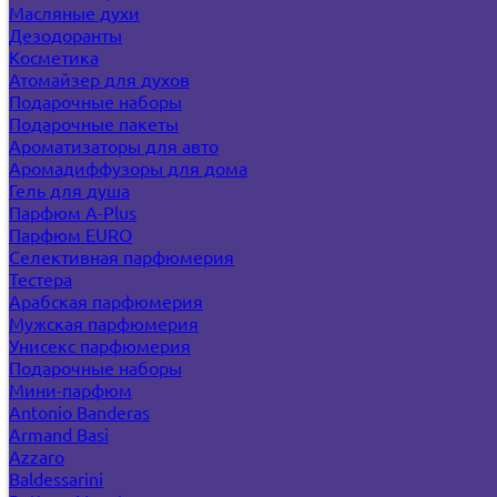
Масляные духи
Дезодоранты
Косметика
Атомайзер для духов
Подарочные наборы
Подарочные пакеты
Ароматизаторы для авто
Аромадиффузоры для дома
Гель для душа
Парфюм A-Plus
Парфюм EURO
Селективная парфюмерия
Тестера
Арабская парфюмерия
Мужская парфюмерия
Унисекс парфюмерия
Подарочные наборы
Мини-парфюм
Antonio Banderas
Armand Basi
Azzaro
Baldessarini