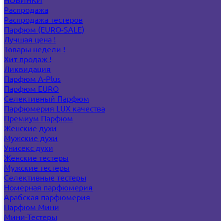
Распродажа
Распродажа тестеров
Парфюм (EURO-SALE)
Лучшая цена !
Товары недели !
Хит продаж !
Ликвидация
Парфюм A-Plus
Парфюм EURO
Селективный Парфюм
Парфюмерия LUX качества
Премиум Парфюм
Женские духи
Мужские духи
Унисекс духи
Женские тестеры
Мужские тестеры
Селективные тестеры
Номерная парфюмерия
Арабская парфюмерия
Парфюм Мини
Мини-Тестеры