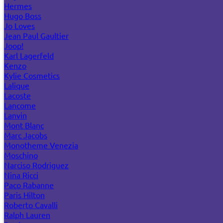
Hermes
Hugo Boss
Jo Loves
Jean Paul Gaultier
Joop!
Karl Lagerfeld
Kenzo
Kylie Cosmetics
Lalique
Lacoste
Lancome
Lanvin
Mont Blanc
Marc Jacobs
Monotheme Venezia
Moschino
Narciso Rodriguez
Nina Ricci
Paco Rabanne
Paris Hilton
Roberto Cavalli
Ralph Lauren