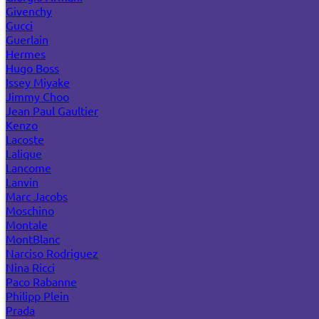
Givenchy
Gucci
Guerlain
Hermes
Hugo Boss
Issey Miyake
Jimmy Choo
Jean Paul Gaultier
Kenzo
Lacoste
Lalique
Lancome
Lanvin
Marc Jacobs
Moschino
Montale
MontBlanc
Narciso Rodriguez
Nina Ricci
Paco Rabanne
Philipp Plein
Prada