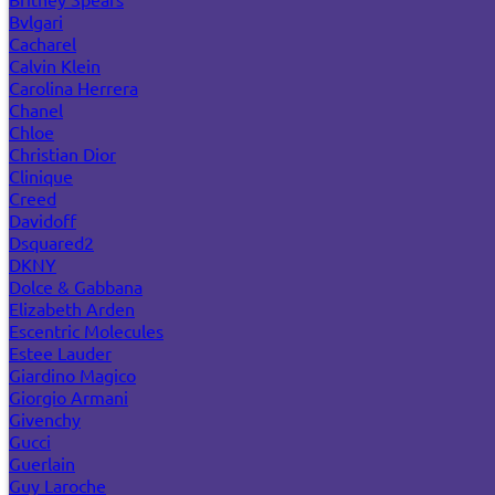
Bvlgari
Cacharel
Calvin Klein
Carolina Herrera
Chanel
Chloe
Christian Dior
Clinique
Creed
Davidoff
Dsquared2
DKNY
Dolce & Gabbana
Elizabeth Arden
Escentric Molecules
Estee Lauder
Giardino Magico
Giorgio Armani
Givenchy
Gucci
Guerlain
Guy Laroche