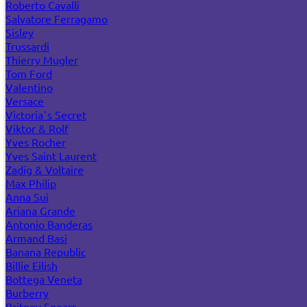
Roberto Cavalli
Salvatore Ferragamo
Sisley
Trussardi
Thierry Mugler
Tom Ford
Valentino
Versace
Victoria`s Secret
Viktor & Rolf
Yves Rocher
Yves Saint Laurent
Zadig & Voltaire
Max Philip
Anna Sui
Ariana Grande
Antonio Banderas
Armand Basi
Banana Republic
Billie Eilish
Bottega Veneta
Burberry
Britney Spears