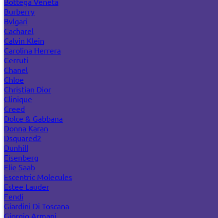
Bottega Veneta
Burberry
Bvlgari
Cacharel
Calvin Klein
Carolina Herrera
Cerruti
Chanel
Chloe
Christian Dior
Clinique
Creed
Dolce & Gabbana
Donna Karan
Dsquared2
Dunhill
Eisenberg
Elie Saab
Escentric Molecules
Estee Lauder
Fendi
Giardini Di Toscana
Giorgio Armani