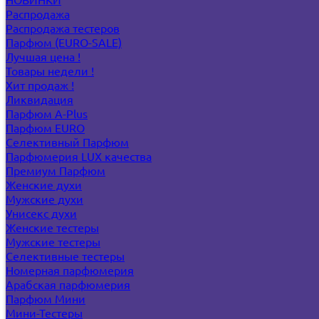
Распродажа
Распродажа тестеров
Парфюм (EURO-SALE)
Лучшая цена !
Товары недели !
Хит продаж !
Ликвидация
Парфюм A-Plus
Парфюм EURO
Селективный Парфюм
Парфюмерия LUX качества
Премиум Парфюм
Женские духи
Мужские духи
Унисекс духи
Женские тестеры
Мужские тестеры
Селективные тестеры
Номерная парфюмерия
Арабская парфюмерия
Парфюм Мини
Мини-Тестеры