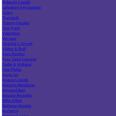
Roberto Cavalli
Salvatore Ferragamo
Sisley
Trussardi
Thierry Mugler
Tom Ford
Valentino
Versace
Victoria`s Secret
Viktor & Rolf
Yves Rocher
Yves Saint Laurent
Zadig & Voltaire
Max Philip
Anna Sui
Ariana Grande
Antonio Banderas
Armand Basi
Banana Republic
Billie Eilish
Bottega Veneta
Burberry
Britney Spears