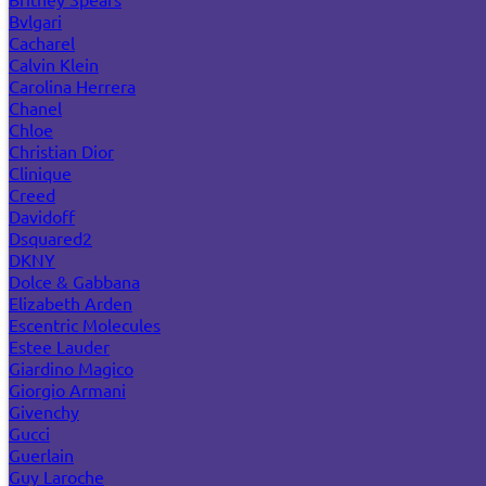
Bvlgari
Cacharel
Calvin Klein
Carolina Herrera
Chanel
Chloe
Christian Dior
Clinique
Creed
Davidoff
Dsquared2
DKNY
Dolce & Gabbana
Elizabeth Arden
Escentric Molecules
Estee Lauder
Giardino Magico
Giorgio Armani
Givenchy
Gucci
Guerlain
Guy Laroche