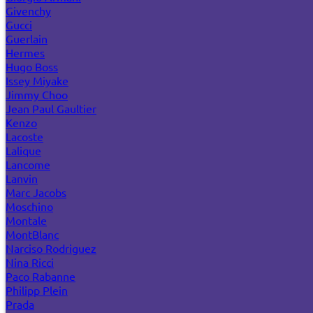
Givenchy
Gucci
Guerlain
Hermes
Hugo Boss
Issey Miyake
Jimmy Choo
Jean Paul Gaultier
Kenzo
Lacoste
Lalique
Lancome
Lanvin
Marc Jacobs
Moschino
Montale
MontBlanc
Narciso Rodriguez
Nina Ricci
Paco Rabanne
Philipp Plein
Prada