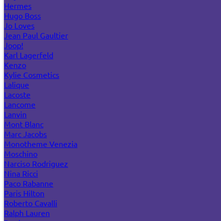
Hermes
Hugo Boss
Jo Loves
Jean Paul Gaultier
Joop!
Karl Lagerfeld
Kenzo
Kylie Cosmetics
Lalique
Lacoste
Lancome
Lanvin
Mont Blanc
Marc Jacobs
Monotheme Venezia
Moschino
Narciso Rodriguez
Nina Ricci
Paco Rabanne
Paris Hilton
Roberto Cavalli
Ralph Lauren