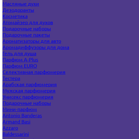
Масляные духи
Дезодоранты
Косметика
Атомайзер для духов
Подарочные наборы
Подарочные пакеты
Ароматизаторы для авто
Аромадиффузоры для дома
Гель для душа
Парфюм A-Plus
Парфюм EURO
Селективная парфюмерия
Тестера
Арабская парфюмерия
Мужская парфюмерия
Унисекс парфюмерия
Подарочные наборы
Мини-парфюм
Antonio Banderas
Armand Basi
Azzaro
Baldessarini