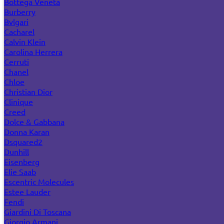
Bottega Veneta
Burberry
Bvlgari
Cacharel
Calvin Klein
Carolina Herrera
Cerruti
Chanel
Chloe
Christian Dior
Clinique
Creed
Dolce & Gabbana
Donna Karan
Dsquared2
Dunhill
Eisenberg
Elie Saab
Escentric Molecules
Estee Lauder
Fendi
Giardini Di Toscana
Giorgio Armani