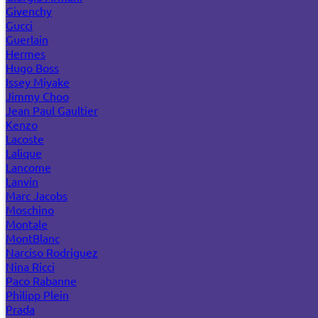
Givenchy
Gucci
Guerlain
Hermes
Hugo Boss
Issey Miyake
Jimmy Choo
Jean Paul Gaultier
Kenzo
Lacoste
Lalique
Lancome
Lanvin
Marc Jacobs
Moschino
Montale
MontBlanc
Narciso Rodriguez
Nina Ricci
Paco Rabanne
Philipp Plein
Prada