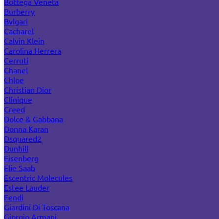
Bottega Veneta
Burberry
Bvlgari
Cacharel
Calvin Klein
Carolina Herrera
Cerruti
Chanel
Chloe
Christian Dior
Clinique
Creed
Dolce & Gabbana
Donna Karan
Dsquared2
Dunhill
Eisenberg
Elie Saab
Escentric Molecules
Estee Lauder
Fendi
Giardini Di Toscana
Giorgio Armani