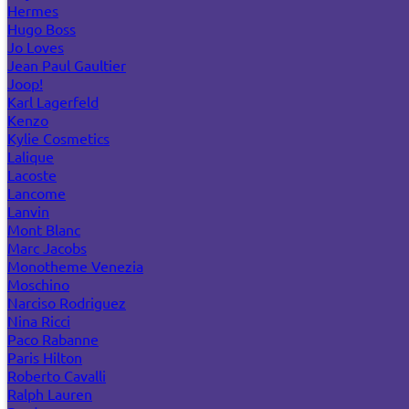
Hermes
Hugo Boss
Jo Loves
Jean Paul Gaultier
Joop!
Karl Lagerfeld
Kenzo
Kylie Cosmetics
Lalique
Lacoste
Lancome
Lanvin
Mont Blanc
Marc Jacobs
Monotheme Venezia
Moschino
Narciso Rodriguez
Nina Ricci
Paco Rabanne
Paris Hilton
Roberto Cavalli
Ralph Lauren