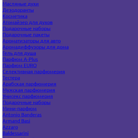
Масляные духи
Дезодоранты
Косметика
Атомайзер для духов
Подарочные наборы
Подарочные пакеты
Ароматизаторы для авто
Аромадиффузоры для дома
Гель для душа
Парфюм A-Plus
Парфюм EURO
Селективная парфюмерия
Тестера
Арабская парфюмерия
Мужская парфюмерия
Унисекс парфюмерия
Подарочные наборы
Мини-парфюм
Antonio Banderas
Armand Basi
Azzaro
Baldessarini