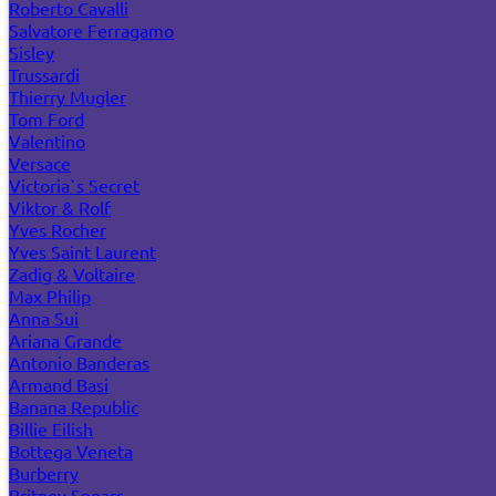
Roberto Cavalli
Salvatore Ferragamo
Sisley
Trussardi
Thierry Mugler
Tom Ford
Valentino
Versace
Victoria`s Secret
Viktor & Rolf
Yves Rocher
Yves Saint Laurent
Zadig & Voltaire
Max Philip
Anna Sui
Ariana Grande
Antonio Banderas
Armand Basi
Banana Republic
Billie Eilish
Bottega Veneta
Burberry
Britney Spears