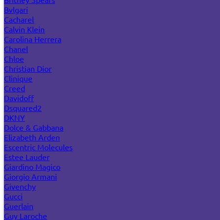
Bvlgari
Cacharel
Calvin Klein
Carolina Herrera
Chanel
Chloe
Christian Dior
Clinique
Creed
Davidoff
Dsquared2
DKNY
Dolce & Gabbana
Elizabeth Arden
Escentric Molecules
Estee Lauder
Giardino Magico
Giorgio Armani
Givenchy
Gucci
Guerlain
Guy Laroche