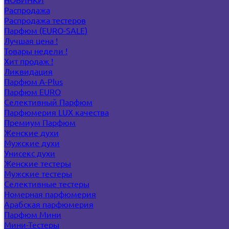
Распродажа
Распродажа тестеров
Парфюм (EURO-SALE)
Лучшая цена !
Товары недели !
Хит продаж !
Ликвидация
Парфюм A-Plus
Парфюм EURO
Селективный Парфюм
Парфюмерия LUX качества
Премиум Парфюм
Женские духи
Мужские духи
Унисекс духи
Женские тестеры
Мужские тестеры
Селективные тестеры
Номерная парфюмерия
Арабская парфюмерия
Парфюм Мини
Мини-Тестеры