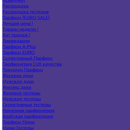
Распродажа
Распродажа тестеров
Парфюм (EURO-SALE)
Лучшая цена !
Товары недели !
Хит продаж !
Ликвидация
Парфюм A-Plus
Парфюм EURO
Селективный Парфюм
Парфюмерия LUX качества
Премиум Парфюм
Женские духи
Мужские духи
Унисекс духи
Женские тестеры
Мужские тестеры
Селективные тестеры
Номерная парфюмерия
Арабская парфюмерия
Парфюм Мини
Мини-Тестеры