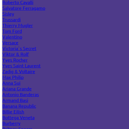
Roberto Cavalli
Salvatore Ferragamo
Sisley
Trussardi
Thierry Mugler
Tom Ford
Valentino
Versace
Victoria`s Secret
Viktor & Rolf
Yves Rocher
Yves Saint Laurent
Zadig & Voltaire
Max Philip
Anna Sui
Ariana Grande
Antonio Banderas
Armand Basi
Banana Republic
Billie Eilish
Bottega Veneta
Burberry
Britney Spears