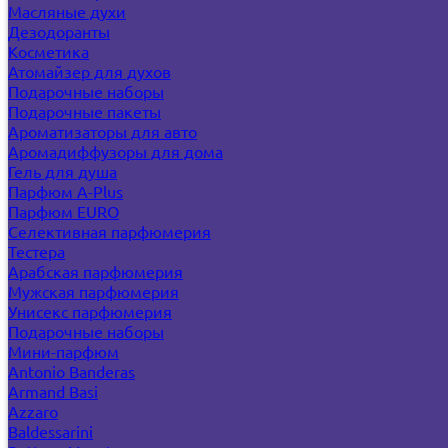
Масляные духи
Дезодоранты
Косметика
Атомайзер для духов
Подарочные наборы
Подарочные пакеты
Ароматизаторы для авто
Аромадиффузоры для дома
Гель для душа
Парфюм A-Plus
Парфюм EURO
Селективная парфюмерия
Тестера
Арабская парфюмерия
Мужская парфюмерия
Унисекс парфюмерия
Подарочные наборы
Мини-парфюм
Antonio Banderas
Armand Basi
Azzaro
Baldessarini