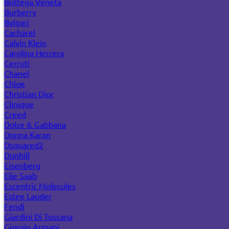
Bottega Veneta
Burberry
Bvlgari
Cacharel
Calvin Klein
Carolina Herrera
Cerruti
Chanel
Chloe
Christian Dior
Clinique
Creed
Dolce & Gabbana
Donna Karan
Dsquared2
Dunhill
Eisenberg
Elie Saab
Escentric Molecules
Estee Lauder
Fendi
Giardini Di Toscana
Giorgio Armani