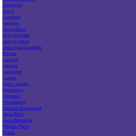
Givenchy
Gucci
Guerlain
Hermes
Hugo Boss
Issey Miyake
Jimmy Choo
Jean Paul Gaultier
Kenzo
Lacoste
Lalique
Lancome
Lanvin
Marc Jacobs
Moschino
Montale
MontBlanc
Narciso Rodriguez
Nina Ricci
Paco Rabanne
Philipp Plein
Prada