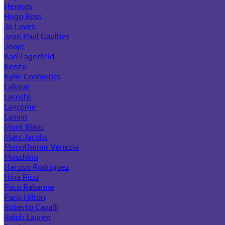
Hermes
Hugo Boss
Jo Loves
Jean Paul Gaultier
Joop!
Karl Lagerfeld
Kenzo
Kylie Cosmetics
Lalique
Lacoste
Lancome
Lanvin
Mont Blanc
Marc Jacobs
Monotheme Venezia
Moschino
Narciso Rodriguez
Nina Ricci
Paco Rabanne
Paris Hilton
Roberto Cavalli
Ralph Lauren