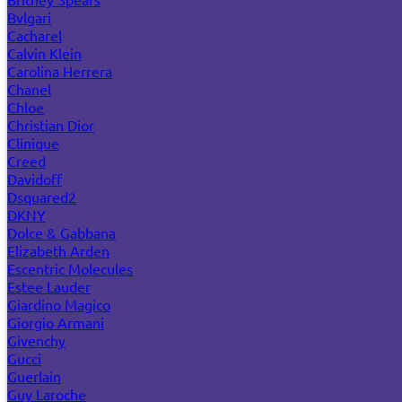
Bvlgari
Cacharel
Calvin Klein
Carolina Herrera
Chanel
Chloe
Christian Dior
Clinique
Creed
Davidoff
Dsquared2
DKNY
Dolce & Gabbana
Elizabeth Arden
Escentric Molecules
Estee Lauder
Giardino Magico
Giorgio Armani
Givenchy
Gucci
Guerlain
Guy Laroche