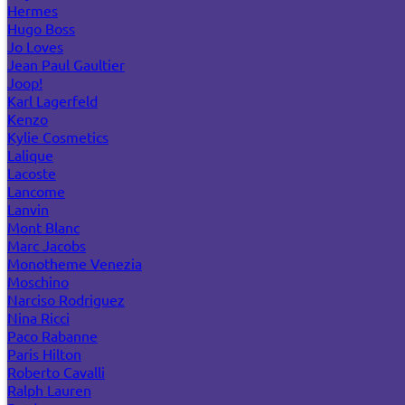
Hermes
Hugo Boss
Jo Loves
Jean Paul Gaultier
Joop!
Karl Lagerfeld
Kenzo
Kylie Cosmetics
Lalique
Lacoste
Lancome
Lanvin
Mont Blanc
Marc Jacobs
Monotheme Venezia
Moschino
Narciso Rodriguez
Nina Ricci
Paco Rabanne
Paris Hilton
Roberto Cavalli
Ralph Lauren