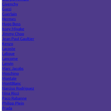
Givenchy
Gucci
Guerlain
Hermes
Hugo Boss
Issey Miyake
Jimmy Choo
Jean Paul Gaultier
Kenzo
Lacoste
Lalique
Lancome
Lanvin
Marc Jacobs
Moschino
Montale
MontBlanc
Narciso Rodriguez
Nina Ricci
Paco Rabanne
Philipp Plein
Prada