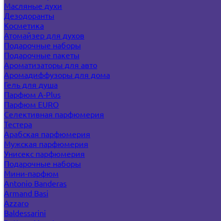
Масляные духи
Дезодоранты
Косметика
Атомайзер для духов
Подарочные наборы
Подарочные пакеты
Ароматизаторы для авто
Аромадиффузоры для дома
Гель для душа
Парфюм A-Plus
Парфюм EURO
Селективная парфюмерия
Тестера
Арабская парфюмерия
Мужская парфюмерия
Унисекс парфюмерия
Подарочные наборы
Мини-парфюм
Antonio Banderas
Armand Basi
Azzaro
Baldessarini