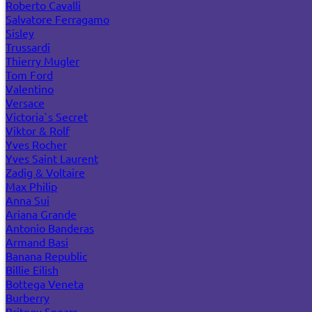
Roberto Cavalli
Salvatore Ferragamo
Sisley
Trussardi
Thierry Mugler
Tom Ford
Valentino
Versace
Victoria`s Secret
Viktor & Rolf
Yves Rocher
Yves Saint Laurent
Zadig & Voltaire
Max Philip
Anna Sui
Ariana Grande
Antonio Banderas
Armand Basi
Banana Republic
Billie Eilish
Bottega Veneta
Burberry
Britney Spears