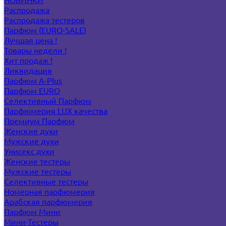
Распродажа
Распродажа тестеров
Парфюм (EURO-SALE)
Лучшая цена !
Товары недели !
Хит продаж !
Ликвидация
Парфюм A-Plus
Парфюм EURO
Селективный Парфюм
Парфюмерия LUX качества
Премиум Парфюм
Женские духи
Мужские духи
Унисекс духи
Женские тестеры
Мужские тестеры
Селективные тестеры
Номерная парфюмерия
Арабская парфюмерия
Парфюм Мини
Мини-Тестеры