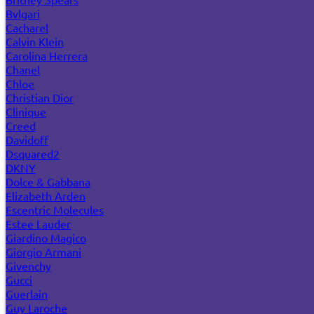
Bvlgari
Cacharel
Calvin Klein
Carolina Herrera
Chanel
Chloe
Christian Dior
Clinique
Creed
Davidoff
Dsquared2
DKNY
Dolce & Gabbana
Elizabeth Arden
Escentric Molecules
Estee Lauder
Giardino Magico
Giorgio Armani
Givenchy
Gucci
Guerlain
Guy Laroche