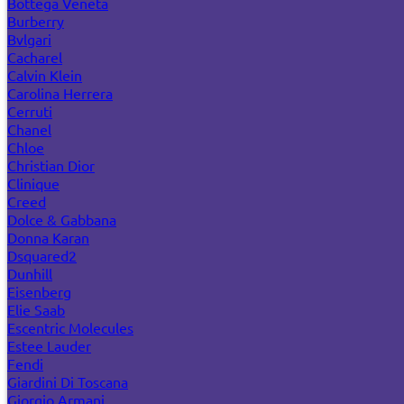
Bottega Veneta
Burberry
Bvlgari
Cacharel
Calvin Klein
Carolina Herrera
Cerruti
Chanel
Chloe
Christian Dior
Clinique
Creed
Dolce & Gabbana
Donna Karan
Dsquared2
Dunhill
Eisenberg
Elie Saab
Escentric Molecules
Estee Lauder
Fendi
Giardini Di Toscana
Giorgio Armani