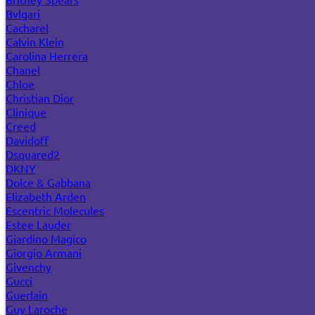
Bvlgari
Cacharel
Calvin Klein
Carolina Herrera
Chanel
Chloe
Christian Dior
Clinique
Creed
Davidoff
Dsquared2
DKNY
Dolce & Gabbana
Elizabeth Arden
Escentric Molecules
Estee Lauder
Giardino Magico
Giorgio Armani
Givenchy
Gucci
Guerlain
Guy Laroche