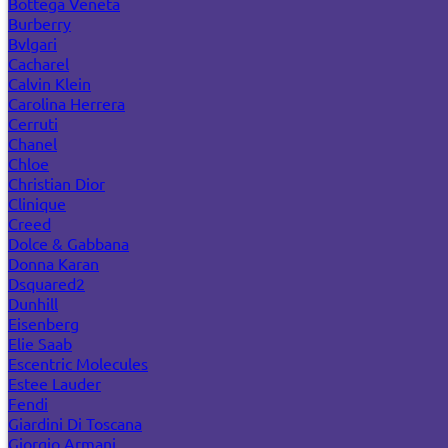
Bottega Veneta
Burberry
Bvlgari
Cacharel
Calvin Klein
Carolina Herrera
Cerruti
Chanel
Chloe
Christian Dior
Clinique
Creed
Dolce & Gabbana
Donna Karan
Dsquared2
Dunhill
Eisenberg
Elie Saab
Escentric Molecules
Estee Lauder
Fendi
Giardini Di Toscana
Giorgio Armani