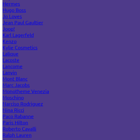
Hermes
Hugo Boss
Jo Loves
Jean Paul Gaultier
Joop!
Karl Lagerfeld
Kenzo
Kylie Cosmetics
Lalique
Lacoste
Lancome
Lanvin
Mont Blanc
Marc Jacobs
Monotheme Venezia
Moschino
Narciso Rodriguez
Nina Ricci
Paco Rabanne
Paris Hilton
Roberto Cavalli
Ralph Lauren