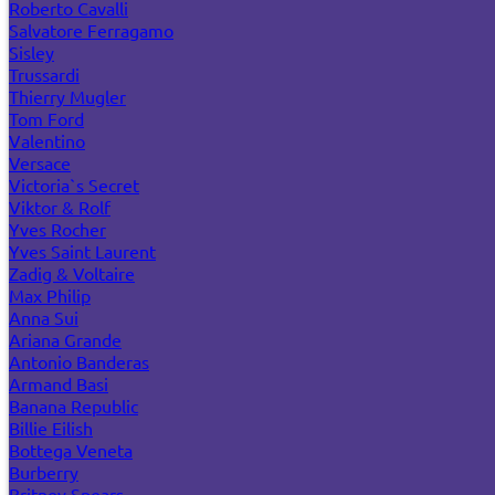
Roberto Cavalli
Salvatore Ferragamo
Sisley
Trussardi
Thierry Mugler
Tom Ford
Valentino
Versace
Victoria`s Secret
Viktor & Rolf
Yves Rocher
Yves Saint Laurent
Zadig & Voltaire
Max Philip
Anna Sui
Ariana Grande
Antonio Banderas
Armand Basi
Banana Republic
Billie Eilish
Bottega Veneta
Burberry
Britney Spears