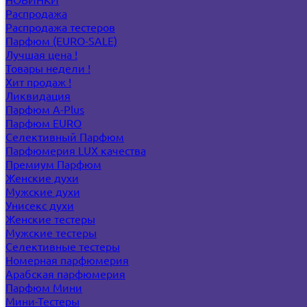
Распродажа
Распродажа тестеров
Парфюм (EURO-SALE)
Лучшая цена !
Товары недели !
Хит продаж !
Ликвидация
Парфюм A-Plus
Парфюм EURO
Селективный Парфюм
Парфюмерия LUX качества
Премиум Парфюм
Женские духи
Мужские духи
Унисекс духи
Женские тестеры
Мужские тестеры
Селективные тестеры
Номерная парфюмерия
Арабская парфюмерия
Парфюм Мини
Мини-Тестеры