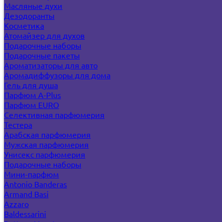
Масляные духи
Дезодоранты
Косметика
Атомайзер для духов
Подарочные наборы
Подарочные пакеты
Ароматизаторы для авто
Аромадиффузоры для дома
Гель для душа
Парфюм A-Plus
Парфюм EURO
Селективная парфюмерия
Тестера
Арабская парфюмерия
Мужская парфюмерия
Унисекс парфюмерия
Подарочные наборы
Мини-парфюм
Antonio Banderas
Armand Basi
Azzaro
Baldessarini