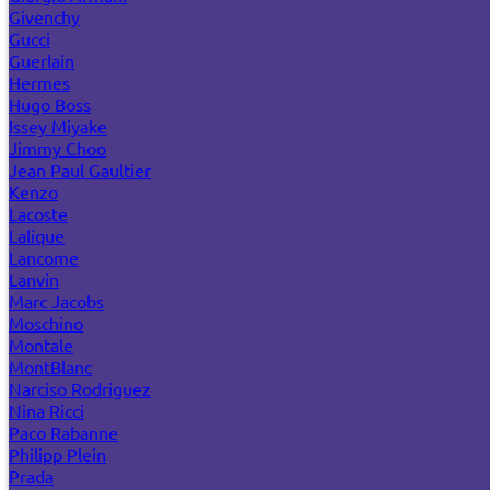
Givenchy
Gucci
Guerlain
Hermes
Hugo Boss
Issey Miyake
Jimmy Choo
Jean Paul Gaultier
Kenzo
Lacoste
Lalique
Lancome
Lanvin
Marc Jacobs
Moschino
Montale
MontBlanc
Narciso Rodriguez
Nina Ricci
Paco Rabanne
Philipp Plein
Prada