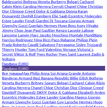
Baldessarini
Bottega Veneta
Burberry
Bvlgari
Cacharel
Calvin Klein
Carolina Herrera
Cerruti
Chanel
Chloe
Christian
Dior
Clinique
Creed
Dolce & Gabbana
Donna Karan
Dsquared2
Dunhill
Eisenberg
Elie Saab
Escentric Molecules
Estee Lauder
Fendi
Giardini Di Toscana
Giorgio Armani
Givenchy
Gucci
Guerlain
Hermes
Hugo Boss
Issey Miyake
Jimmy Choo
Jean Paul Gaultier
Kenzo
Lacoste
Lalique
Lancome
Lanvin
Marc Jacobs
Moschino
Montale
MontBlanc
Narciso Rodriguez
Nina Ricci
Paco Rabanne
Philipp Plein
Prada
Roberto Cavalli
Salvatore Ferragamo
Sisley
Trussardi
Thierry Mugler
Tom Ford
Valentino
Versace
Victoria`s
Secret
Viktor & Rolf
Yves Rocher
Yves Saint Laurent
Zadig &
Voltaire
Парфюм EURO
Парфюм EURO
Все товары
Max Philip
Anna Sui
Ariana Grande
Antonio
Banderas
Armand Basi
Banana Republic
Billie Eilish
Bottega
Veneta
Burberry
Britney Spears
Bvlgari
Cacharel
Calvin Klein
Carolina Herrera
Chanel
Chloe
Christian Dior
Clinique
Creed
Davidoff
Dsquared2
DKNY
Dolce & Gabbana
Elizabeth Arden
Escentric Molecules
Estee Lauder
Giardino Magico
Giorgio
Armani
Givenchy
Gucci
Guerlain
Guy Laroche
Hermes
Hugo
Boss
Jo Loves
Jean Paul Gaultier
Joop!
Karl Lagerfeld
Kenzo