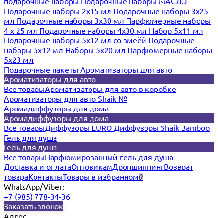
подарочные наборы
Подарочные наборы МАСЛО
Подарочные наборы 2х15 мл
Подарочные наборы 3х25
мл
Подарочные наборы 3х30 мл
Парфюмерные наборы
4 х 25 мл
Подарочные наборы 4х30 мл
Набор 5х11 мл
Подарочные наборы 5х12 мл со змеёй
Подарочные
наборы 5х12 мл
Наборы 5x20 мл
Парфюмерные наборы
5x23 мл
Подарочные пакеты
Ароматизаторы для авто
Ароматизаторы для авто
Все товары
Ароматизаторы для авто в коробке
Ароматизаторы для авто Shaik №
Аромадиффузоры для дома
Аромадиффузоры для дома
Все товары
Диффузоры EURO
Диффузоры Shaik Bamboo
Гель для душа
Гель для душа
Все товары
Парфюмированный гель для душа
Доставка и оплата
Оптовикам
Дропшиппинг
Возврат
товара
Контакты
Товары в избранном
0
WhatsApp/Viber:
+7 (985) 778-34-36
Заказать звонок
Адрес