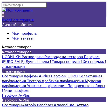
0
Вход
Регистрация
Личный кабинет
Мой профиль
Мои заказы
Каталог товаров
Каталог товаров
НОВИНКИ
Распродажа
Распродажа тестеров
Парфюм
(EURO-SALE)
Лучшая цена !
Товары недели !
Хит продаж !
Ликвидация
Ликвидация
Все товары
Парфюм A-Plus
Парфюм EURO
Селективная
парфюмерия
Тестера
Арабская парфюмерия
Мужская
парфюмерия
Унисекс парфюмерия
Подарочные наборы
Мини-парфюм
Парфюм A-Plus
Парфюм A-Plus
Все товары
Antonio Banderas
Armand Basi
Azzaro