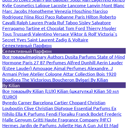
Kylie Cosmetics
Lalique
Lacoste
Lancome
Lanvin
Mont Blanc
Marc Jacobs
Monotheme Venezia
Moschino
Narciso
Rodriguez
Nina Ricci
Paco Rabanne
Paris Hilton
Roberto
Cavalli
Ralph Lauren
Prada
Ruf Taboo
Sisley
Salvatore
Ferragamo
Tartine et Chocolat
Tom Ford
Thierry Mugler
Tous
Trussardi
Valentino
Versace
Viktor & Rolf
Victoria`s
Secret
Yves Saint Laurent
Zadig & Voltaire
Селективный Парфюм
Селективный Парфюм
Все товары
Imaginary Authors
Dusita Parfums
State of Mind
Hormone Paris
27 87 Perfumes
Alfred Dunhill
Aerin Lauder
(Estee Lauder)
Amouage
Ajmal Perfumes
Alexandre. J
Armani Prive
Atelier Cologne
Attar Collection
Bois 1920
Boadicea The Victorious
Boucheron
Bvlgari
By Kilian
By Kilian
Все товары
By Kilian (LUX)
Kilian (шкатулка)
Kilian 50 мл
(EURO)
Byredo
Carner Barcelona
Cartier
Chopard
Christian
Louboutin
Clive Christian
Diptyque
Essential Parfums
Ex
Nihilo
Ella K Parfums
Fendi
Floraiku
Franck Boclet
Frederic
Malle
Genyum
Gritti
Haute Fragrance Company (HFC)
Hermes
Jardin de Parfums
Juliette Has A Gun
Jul Et Mad