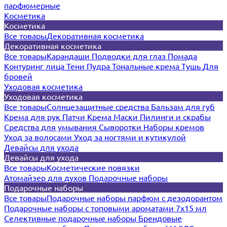
парфюмерные
Косметика
Косметика
Все товары
Декоративная косметика
Декоративная косметика
Все товары
Карандаши
Подводки для глаз
Помада
Контуринг лица
Тени
Пудра
Тональные крема
Тушь
Для
бровей
Уходовая косметика
Уходовая косметика
Все товары
Солнцезащитные средства
Бальзам для губ
Крема для рук
Патчи
Крема
Маски
Пилинги и скрабы
Средства для умывания
Сыворотки
Наборы кремов
Уход за волосами
Уход за ногтями и кутикулой
Девайсы для ухода
Девайсы для ухода
Все товары
Косметические повязки
Атомайзер для духов
Подарочные наборы
Подарочные наборы
Все товары
Подарочные наборы парфюм с дезодорантом
Подарочные наборы с топовыми ароматами 7х15 мл
Селективные подарочные наборы
Брендовые