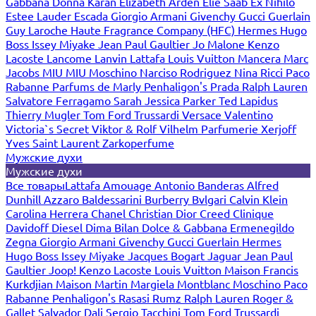
Gabbana
Donna Karan
Elizabeth Arden
Elie Saab
Ex Nihilo
Estee Lauder
Escada
Giorgio Armani
Givenchy
Gucci
Guerlain
Guy Laroche
Haute Fragrance Company (HFC)
Hermes
Hugo
Boss
Issey Miyake
Jean Paul Gaultier
Jo Malone
Kenzo
Lacoste
Lancome
Lanvin
Lattafa
Louis Vuitton
Mancera
Marc
Jacobs
MIU MIU
Moschino
Narciso Rodriguez
Nina Ricci
Paco
Rabanne
Parfums de Marly
Penhaligon's
Prada
Ralph Lauren
Salvatore Ferragamo
Sarah Jessica Parker
Ted Lapidus
Thierry Mugler
Tom Ford
Trussardi
Versace
Valentino
Victoria`s Secret
Viktor & Rolf
Vilhelm Parfumerie
Xerjoff
Yves Saint Laurent
Zarkoperfume
Мужские духи
Мужские духи
Все товары
Lattafa
Amouage
Antonio Banderas
Alfred
Dunhill
Azzaro
Baldessarini
Burberry
Bvlgari
Calvin Klein
Carolina Herrera
Chanel
Christian Dior
Creed
Clinique
Davidoff
Diesel
Dima Bilan
Dolce & Gabbana
Ermenegildo
Zegna
Giorgio Armani
Givenchy
Gucci
Guerlain
Hermes
Hugo Boss
Issey Miyake
Jacques Bogart
Jaguar
Jean Paul
Gaultier
Joop!
Kenzo
Lacoste
Louis Vuitton
Maison Francis
Kurkdjian
Maison Martin Margiela
Montblanc
Moschino
Paco
Rabanne
Penhaligon's
Rasasi Rumz
Ralph Lauren
Roger &
Gallet
Salvador Dali
Sergio Tacchini
Tom Ford
Trussardi