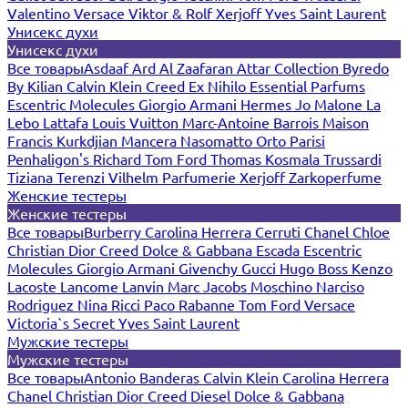
Valentino
Versace
Viktor & Rolf
Xerjoff
Yves Saint Laurent
Унисекс духи
Унисекс духи
Все товары
Asdaaf
Ard Al Zaafaran
Attar Collection
Byredo
By Kilian
Calvin Klein
Creed
Ex Nihilo
Essential Parfums
Escentric Molecules
Giorgio Armani
Hermes
Jo Malone
La
Lebo
Lattafa
Louis Vuitton
Marc-Antoine Barrois
Maison
Francis Kurkdjian
Mancera
Nasomatto
Orto Parisi
Penhaligon's
Richard
Tom Ford
Thomas Kosmala
Trussardi
Tiziana Terenzi
Vilhelm Parfumerie
Xerjoff
Zarkoperfume
Женские тестеры
Женские тестеры
Все товары
Burberry
Carolina Herrera
Cerruti
Chanel
Chloe
Christian Dior
Creed
Dolce & Gabbana
Escada
Escentric
Molecules
Giorgio Armani
Givenchy
Gucci
Hugo Boss
Kenzo
Lacoste
Lancome
Lanvin
Marc Jacobs
Moschino
Narciso
Rodriguez
Nina Ricci
Paco Rabanne
Tom Ford
Versace
Victoria`s Secret
Yves Saint Laurent
Мужские тестеры
Мужские тестеры
Все товары
Antonio Banderas
Calvin Klein
Carolina Herrera
Chanel
Christian Dior
Creed
Diesel
Dolce & Gabbana