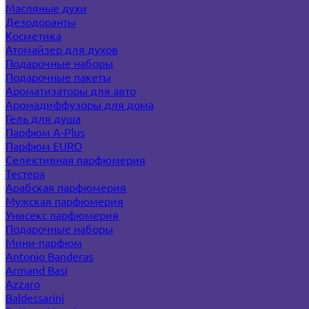
Масляные духи
Дезодоранты
Косметика
Атомайзер для духов
Подарочные наборы
Подарочные пакеты
Ароматизаторы для авто
Аромадиффузоры для дома
Гель для душа
Парфюм A-Plus
Парфюм EURO
Селективная парфюмерия
Тестера
Арабская парфюмерия
Мужская парфюмерия
Унисекс парфюмерия
Подарочные наборы
Мини-парфюм
Antonio Banderas
Armand Basi
Azzaro
Baldessarini