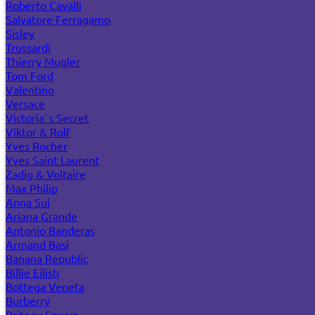
Roberto Cavalli
Salvatore Ferragamo
Sisley
Trussardi
Thierry Mugler
Tom Ford
Valentino
Versace
Victoria`s Secret
Viktor & Rolf
Yves Rocher
Yves Saint Laurent
Zadig & Voltaire
Max Philip
Anna Sui
Ariana Grande
Antonio Banderas
Armand Basi
Banana Republic
Billie Eilish
Bottega Veneta
Burberry
Britney Spears