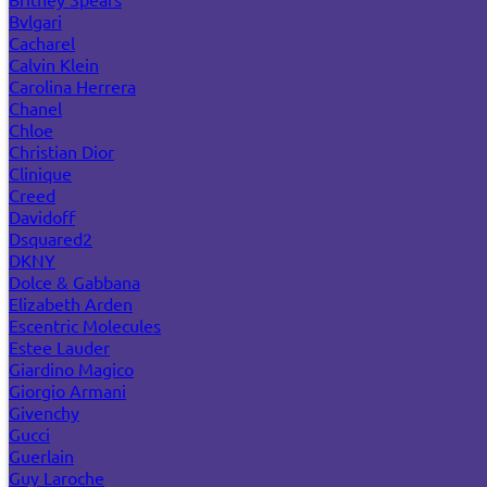
Bvlgari
Cacharel
Calvin Klein
Carolina Herrera
Chanel
Chloe
Christian Dior
Clinique
Creed
Davidoff
Dsquared2
DKNY
Dolce & Gabbana
Elizabeth Arden
Escentric Molecules
Estee Lauder
Giardino Magico
Giorgio Armani
Givenchy
Gucci
Guerlain
Guy Laroche