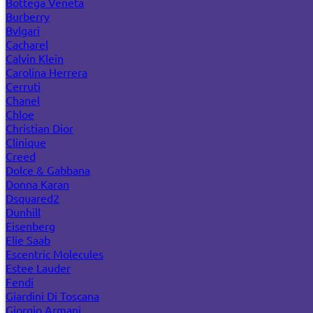
Bottega Veneta
Burberry
Bvlgari
Cacharel
Calvin Klein
Carolina Herrera
Cerruti
Chanel
Chloe
Christian Dior
Clinique
Creed
Dolce & Gabbana
Donna Karan
Dsquared2
Dunhill
Eisenberg
Elie Saab
Escentric Molecules
Estee Lauder
Fendi
Giardini Di Toscana
Giorgio Armani