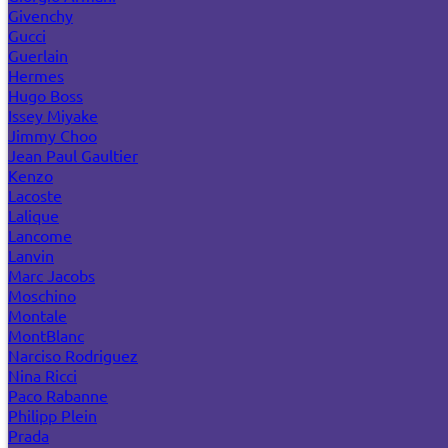
Givenchy
Gucci
Guerlain
Hermes
Hugo Boss
Issey Miyake
Jimmy Choo
Jean Paul Gaultier
Kenzo
Lacoste
Lalique
Lancome
Lanvin
Marc Jacobs
Moschino
Montale
MontBlanc
Narciso Rodriguez
Nina Ricci
Paco Rabanne
Philipp Plein
Prada