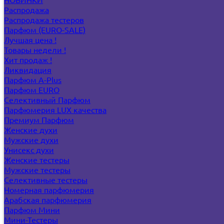
Распродажа
Распродажа тестеров
Парфюм (EURO-SALE)
Лучшая цена !
Товары недели !
Хит продаж !
Ликвидация
Парфюм A-Plus
Парфюм EURO
Селективный Парфюм
Парфюмерия LUX качества
Премиум Парфюм
Женские духи
Мужские духи
Унисекс духи
Женские тестеры
Мужские тестеры
Селективные тестеры
Номерная парфюмерия
Арабская парфюмерия
Парфюм Мини
Мини-Тестеры