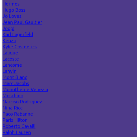
Hermes
Hugo Boss
Jo Loves
Jean Paul Gaultier
Joop!
Karl Lagerfeld
Kenzo
Kylie Cosmetics
Lalique
Lacoste
Lancome
Lanvin
Mont Blanc
Marc Jacobs
Monotheme Venezia
Moschino
Narciso Rodriguez
Nina Ricci
Paco Rabanne
Paris Hilton
Roberto Cavalli
Ralph Lauren