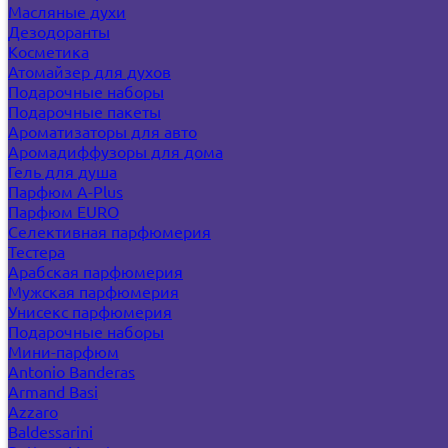
Масляные духи
Дезодоранты
Косметика
Атомайзер для духов
Подарочные наборы
Подарочные пакеты
Ароматизаторы для авто
Аромадиффузоры для дома
Гель для душа
Парфюм A-Plus
Парфюм EURO
Селективная парфюмерия
Тестера
Арабская парфюмерия
Мужская парфюмерия
Унисекс парфюмерия
Подарочные наборы
Мини-парфюм
Antonio Banderas
Armand Basi
Azzaro
Baldessarini