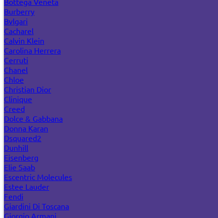
Bottega Veneta
Burberry
Bvlgari
Cacharel
Calvin Klein
Carolina Herrera
Cerruti
Chanel
Chloe
Christian Dior
Clinique
Creed
Dolce & Gabbana
Donna Karan
Dsquared2
Dunhill
Eisenberg
Elie Saab
Escentric Molecules
Estee Lauder
Fendi
Giardini Di Toscana
Giorgio Armani