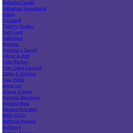
Roberto Cavalli
Salvatore Ferragamo
Sisley
Trussardi
Thierry Mugler
Tom Ford
Valentino
Versace
Victoria`s Secret
Viktor & Rolf
Yves Rocher
Yves Saint Laurent
Zadig & Voltaire
Max Philip
Anna Sui
Ariana Grande
Antonio Banderas
Armand Basi
Banana Republic
Billie Eilish
Bottega Veneta
Burberry
Britney Spears