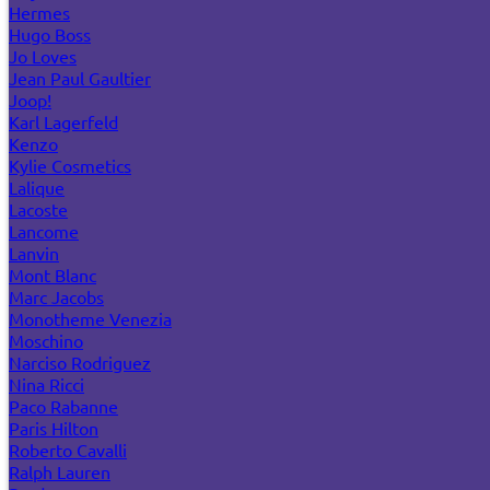
Hermes
Hugo Boss
Jo Loves
Jean Paul Gaultier
Joop!
Karl Lagerfeld
Kenzo
Kylie Cosmetics
Lalique
Lacoste
Lancome
Lanvin
Mont Blanc
Marc Jacobs
Monotheme Venezia
Moschino
Narciso Rodriguez
Nina Ricci
Paco Rabanne
Paris Hilton
Roberto Cavalli
Ralph Lauren