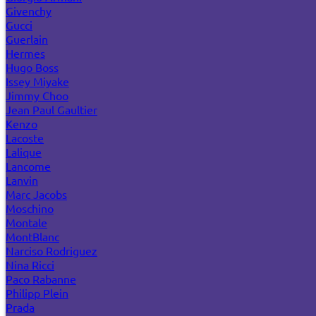
Givenchy
Gucci
Guerlain
Hermes
Hugo Boss
Issey Miyake
Jimmy Choo
Jean Paul Gaultier
Kenzo
Lacoste
Lalique
Lancome
Lanvin
Marc Jacobs
Moschino
Montale
MontBlanc
Narciso Rodriguez
Nina Ricci
Paco Rabanne
Philipp Plein
Prada