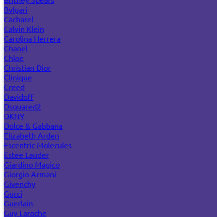
Bvlgari
Cacharel
Calvin Klein
Carolina Herrera
Chanel
Chloe
Christian Dior
Clinique
Creed
Davidoff
Dsquared2
DKNY
Dolce & Gabbana
Elizabeth Arden
Escentric Molecules
Estee Lauder
Giardino Magico
Giorgio Armani
Givenchy
Gucci
Guerlain
Guy Laroche