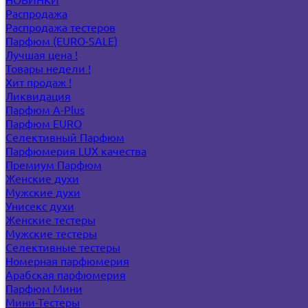
Распродажа
Распродажа тестеров
Парфюм (EURO-SALE)
Лучшая цена !
Товары недели !
Хит продаж !
Ликвидация
Парфюм A-Plus
Парфюм EURO
Селективный Парфюм
Парфюмерия LUX качества
Премиум Парфюм
Женские духи
Мужские духи
Унисекс духи
Женские тестеры
Мужские тестеры
Селективные тестеры
Номерная парфюмерия
Арабская парфюмерия
Парфюм Мини
Мини-Тестеры