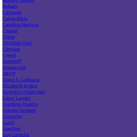
Bvlgari
Cacharel
Calvin Klein
Carolina Herrera
Chanel
Chloe
Christian Dior
Clinique
Creed
Davidoff
Dsquared2
DKNY
Dolce & Gabbana
Elizabeth Arden
Escentric Molecules
Estee Lauder
Giardino Magico
Giorgio Armani
Givenchy
Gucci
Guerlain
Guy Laroche