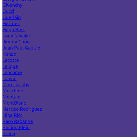
Givenchy
Gucci
Guerlain
Hermes
Hugo Boss
Issey Miyake
Jimmy Choo
Jean Paul Gaultier
Kenzo
Lacoste
Lalique
Lancome
Lanvin
Marc Jacobs
Moschino
Montale
MontBlanc
Narciso Rodriguez
Nina Ricci
Paco Rabanne
Philipp Plein
Prada