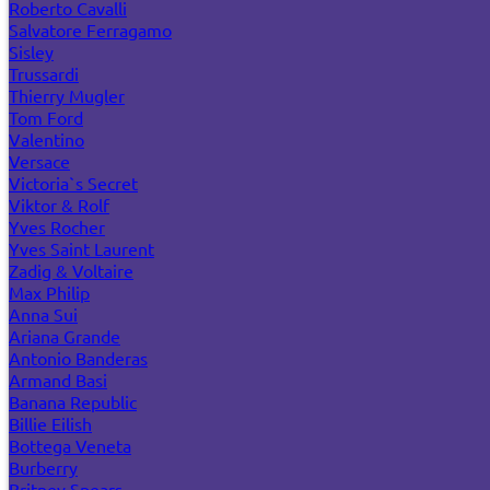
Roberto Cavalli
Salvatore Ferragamo
Sisley
Trussardi
Thierry Mugler
Tom Ford
Valentino
Versace
Victoria`s Secret
Viktor & Rolf
Yves Rocher
Yves Saint Laurent
Zadig & Voltaire
Max Philip
Anna Sui
Ariana Grande
Antonio Banderas
Armand Basi
Banana Republic
Billie Eilish
Bottega Veneta
Burberry
Britney Spears