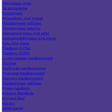
Масляные духи
Дезодоранты
Косметика
Атомайзер для духов
Подарочные наборы
Подарочные пакеты
Ароматизаторы для авто
Аромадиффузоры для дома
Гель для душа
Парфюм A-Plus
Парфюм EURO
Селективная парфюмерия
Тестера
Арабская парфюмерия
Мужская парфюмерия
Унисекс парфюмерия
Подарочные наборы
Мини-парфюм
Antonio Banderas
Armand Basi
Azzaro
Baldessarini