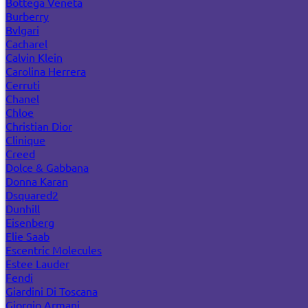
Bottega Veneta
Burberry
Bvlgari
Cacharel
Calvin Klein
Carolina Herrera
Cerruti
Chanel
Chloe
Christian Dior
Clinique
Creed
Dolce & Gabbana
Donna Karan
Dsquared2
Dunhill
Eisenberg
Elie Saab
Escentric Molecules
Estee Lauder
Fendi
Giardini Di Toscana
Giorgio Armani