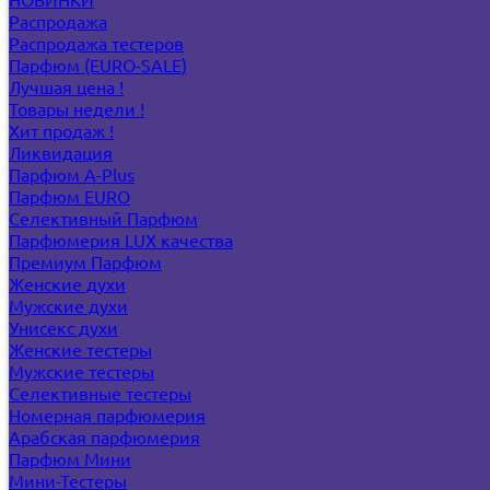
Распродажа
Распродажа тестеров
Парфюм (EURO-SALE)
Лучшая цена !
Товары недели !
Хит продаж !
Ликвидация
Парфюм A-Plus
Парфюм EURO
Селективный Парфюм
Парфюмерия LUX качества
Премиум Парфюм
Женские духи
Мужские духи
Унисекс духи
Женские тестеры
Мужские тестеры
Селективные тестеры
Номерная парфюмерия
Арабская парфюмерия
Парфюм Мини
Мини-Тестеры