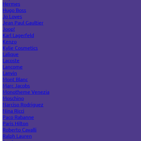
Hermes
Hugo Boss
Jo Loves
Jean Paul Gaultier
Joop!
Karl Lagerfeld
Kenzo
Kylie Cosmetics
Lalique
Lacoste
Lancome
Lanvin
Mont Blanc
Marc Jacobs
Monotheme Venezia
Moschino
Narciso Rodriguez
Nina Ricci
Paco Rabanne
Paris Hilton
Roberto Cavalli
Ralph Lauren