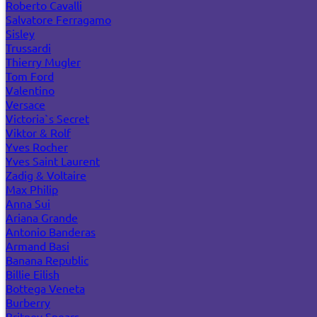
Roberto Cavalli
Salvatore Ferragamo
Sisley
Trussardi
Thierry Mugler
Tom Ford
Valentino
Versace
Victoria`s Secret
Viktor & Rolf
Yves Rocher
Yves Saint Laurent
Zadig & Voltaire
Max Philip
Anna Sui
Ariana Grande
Antonio Banderas
Armand Basi
Banana Republic
Billie Eilish
Bottega Veneta
Burberry
Britney Spears