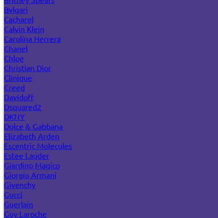
Bvlgari
Cacharel
Calvin Klein
Carolina Herrera
Chanel
Chloe
Christian Dior
Clinique
Creed
Davidoff
Dsquared2
DKNY
Dolce & Gabbana
Elizabeth Arden
Escentric Molecules
Estee Lauder
Giardino Magico
Giorgio Armani
Givenchy
Gucci
Guerlain
Guy Laroche