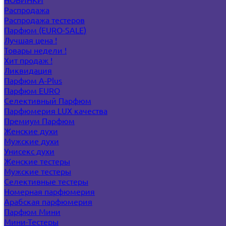
Распродажа
Распродажа тестеров
Парфюм (EURO-SALE)
Лучшая цена !
Товары недели !
Хит продаж !
Ликвидация
Парфюм A-Plus
Парфюм EURO
Селективный Парфюм
Парфюмерия LUX качества
Премиум Парфюм
Женские духи
Мужские духи
Унисекс духи
Женские тестеры
Мужские тестеры
Селективные тестеры
Номерная парфюмерия
Арабская парфюмерия
Парфюм Мини
Мини-Тестеры