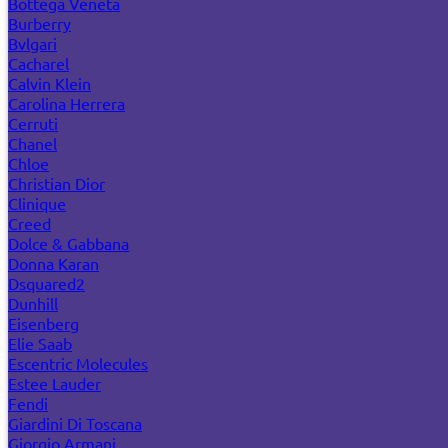
Bottega Veneta
Burberry
Bvlgari
Cacharel
Calvin Klein
Carolina Herrera
Cerruti
Chanel
Chloe
Christian Dior
Clinique
Creed
Dolce & Gabbana
Donna Karan
Dsquared2
Dunhill
Eisenberg
Elie Saab
Escentric Molecules
Estee Lauder
Fendi
Giardini Di Toscana
Giorgio Armani