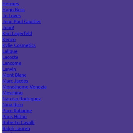
Hermes
Hugo Boss
Jo Loves
Jean Paul Gaultier
Joop!
Karl Lagerfeld
Kenzo
Kylie Cosmetics
Lalique
Lacoste
Lancome
Lanvin
Mont Blanc
Marc Jacobs
Monotheme Venezia
Moschino
Narciso Rodriguez
Nina Ricci
Paco Rabanne
Paris Hilton
Roberto Cavalli
Ralph Lauren