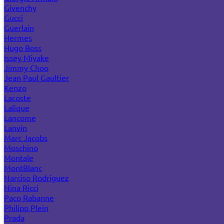
Givenchy
Gucci
Guerlain
Hermes
Hugo Boss
Issey Miyake
Jimmy Choo
Jean Paul Gaultier
Kenzo
Lacoste
Lalique
Lancome
Lanvin
Marc Jacobs
Moschino
Montale
MontBlanc
Narciso Rodriguez
Nina Ricci
Paco Rabanne
Philipp Plein
Prada