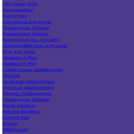
Масляные духи
Дезодоранты
Косметика
Атомайзер для духов
Подарочные наборы
Подарочные пакеты
Ароматизаторы для авто
Аромадиффузоры для дома
Гель для душа
Парфюм A-Plus
Парфюм EURO
Селективная парфюмерия
Тестера
Арабская парфюмерия
Мужская парфюмерия
Унисекс парфюмерия
Подарочные наборы
Мини-парфюм
Antonio Banderas
Armand Basi
Azzaro
Baldessarini