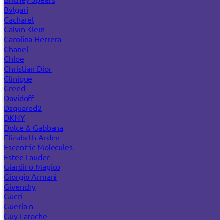
Bvlgari
Cacharel
Calvin Klein
Carolina Herrera
Chanel
Chloe
Christian Dior
Clinique
Creed
Davidoff
Dsquared2
DKNY
Dolce & Gabbana
Elizabeth Arden
Escentric Molecules
Estee Lauder
Giardino Magico
Giorgio Armani
Givenchy
Gucci
Guerlain
Guy Laroche