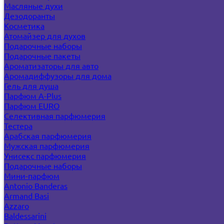
Масляные духи
Дезодоранты
Косметика
Атомайзер для духов
Подарочные наборы
Подарочные пакеты
Ароматизаторы для авто
Аромадиффузоры для дома
Гель для душа
Парфюм A-Plus
Парфюм EURO
Селективная парфюмерия
Тестера
Арабская парфюмерия
Мужская парфюмерия
Унисекс парфюмерия
Подарочные наборы
Мини-парфюм
Antonio Banderas
Armand Basi
Azzaro
Baldessarini