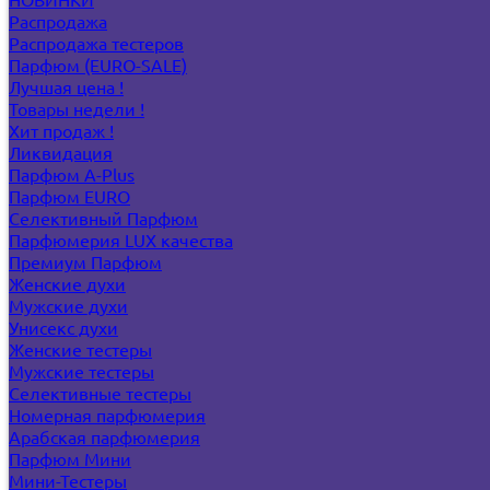
Распродажа
Распродажа тестеров
Парфюм (EURO-SALE)
Лучшая цена !
Товары недели !
Хит продаж !
Ликвидация
Парфюм A-Plus
Парфюм EURO
Селективный Парфюм
Парфюмерия LUX качества
Премиум Парфюм
Женские духи
Мужские духи
Унисекс духи
Женские тестеры
Мужские тестеры
Селективные тестеры
Номерная парфюмерия
Арабская парфюмерия
Парфюм Мини
Мини-Тестеры