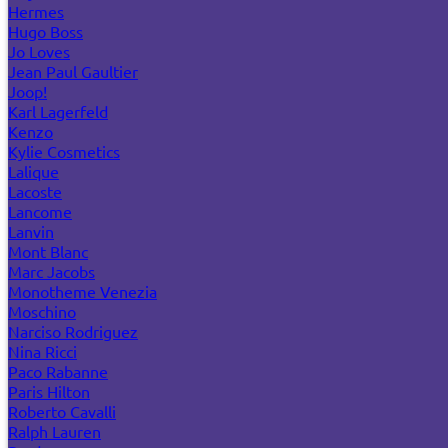
Hermes
Hugo Boss
Jo Loves
Jean Paul Gaultier
Joop!
Karl Lagerfeld
Kenzo
Kylie Cosmetics
Lalique
Lacoste
Lancome
Lanvin
Mont Blanc
Marc Jacobs
Monotheme Venezia
Moschino
Narciso Rodriguez
Nina Ricci
Paco Rabanne
Paris Hilton
Roberto Cavalli
Ralph Lauren