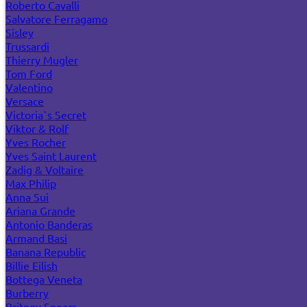
Roberto Cavalli
Salvatore Ferragamo
Sisley
Trussardi
Thierry Mugler
Tom Ford
Valentino
Versace
Victoria`s Secret
Viktor & Rolf
Yves Rocher
Yves Saint Laurent
Zadig & Voltaire
Max Philip
Anna Sui
Ariana Grande
Antonio Banderas
Armand Basi
Banana Republic
Billie Eilish
Bottega Veneta
Burberry
Britney Spears