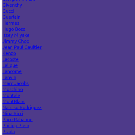
Givenchy
Gucci
Guerlain
Hermes
Hugo Boss
Issey Miyake
Jimmy Choo
Jean Paul Gaultier
Kenzo
Lacoste
Lalique
Lancome
Lanvin
Marc Jacobs
Moschino
Montale
MontBlanc
Narciso Rodriguez
Nina Ricci
Paco Rabanne
Philipp Plein
Prada