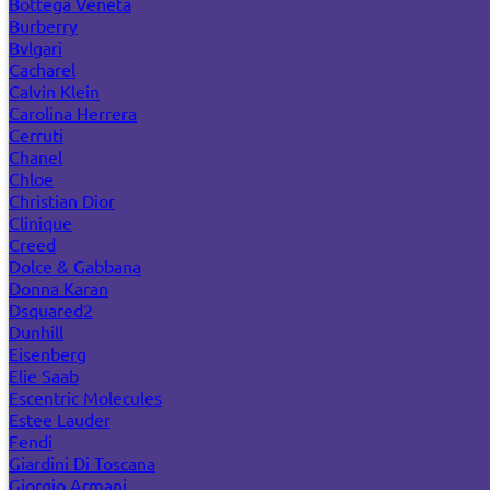
Bottega Veneta
Burberry
Bvlgari
Cacharel
Calvin Klein
Carolina Herrera
Cerruti
Chanel
Chloe
Christian Dior
Clinique
Creed
Dolce & Gabbana
Donna Karan
Dsquared2
Dunhill
Eisenberg
Elie Saab
Escentric Molecules
Estee Lauder
Fendi
Giardini Di Toscana
Giorgio Armani