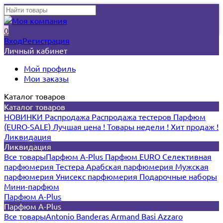
0
Вход
Регистрация
Личный кабинет
Мой профиль
Мои заказы
Каталог товаров
Каталог товаров
НОВИНКИ
Распродажа
Распродажа тестеров
Парфюм
(EURO-SALE)
Лучшая цена !
Товары недели !
Хит продаж !
Ликвидация
Ликвидация
Все товары
Парфюм A-Plus
Парфюм EURO
Селективная
парфюмерия
Тестера
Арабская парфюмерия
Мужская
парфюмерия
Унисекс парфюмерия
Подарочные наборы
Мини-парфюм
Парфюм A-Plus
Парфюм A-Plus
Все товары
Antonio Banderas
Armand Basi
Azzaro