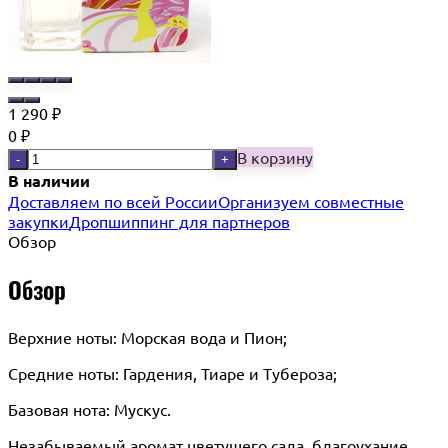
1 290
₽
0
₽
В корзину
-
+
В наличии
Доставляем по всей России
Организуем совместные
закупки
Дропшиппинг для партнеров
Обзор
Обзор
Верхние ноты: Морская вода и Пион;
Средние ноты: Гардения, Тиаре и Тубероза;
Базовая нота: Мускус.
Незабываемый аромат цветущего сада, благоухание