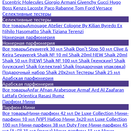
Escentric Molecules
Giorgio Armani
Givenchy
Gucci
Hugo
Boss
Kenzo
Lacoste
Paco Rabanne
Tom Ford
Versace
Селективные тестеры
Селективные тестеры
Все товары
Amouage
Atelier Cologne
By Kilian
Byredo
Ex
Nihilo
Nasomatto
Shaik
Tiziana Terenzi
Номерная парфюмерия
Номерная парфюмерия
Все товары
Sevaverek 30 мл
Shaik Don't Stop 50 мл
Clive &
Keira
Sevaverek
Shaik № 10 ml
Shaik 20ml NEW
Shaik 20ml
Shaik 50 мл (NEW)
Shaik № 100 мл
Shaik (женские)
Shaik
(мужские)
Shaik (селектив)
Shaik (подарочная упаковка)
Подарочный набор Shaik 20х2мл
Тестеры Shaik 25 мл
Арабская парфюмерия
Арабская парфюмерия
Все товары
Anfar
Afnan
Arabesque
Armaf
Ard Al Zaafaran
Lattafa
Orientica
Rasasi Rumz
Парфюм Мини
Парфюм Мини
Все товары
Мини-парфюм 42 мл De Luxe Collection
Мини-
парфюм 10 мл (VIP)
Набор Мини 3x20 мл
Luxe Collection
100 мл
Мини-парфюм 38 мл Duty Free
Мини-парфюм 45
мл (A+D)
35 мл (ручка)
Мини-парфюм 15 мл
Мини-