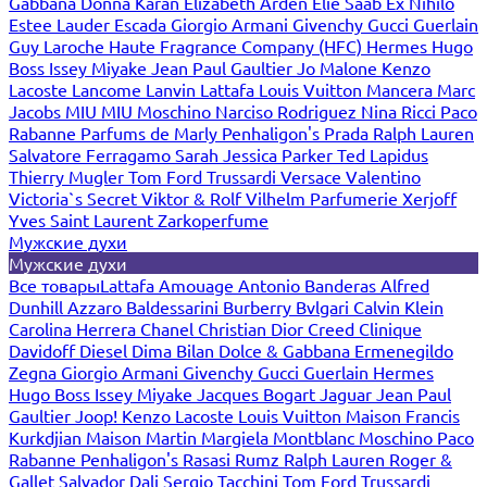
Gabbana
Donna Karan
Elizabeth Arden
Elie Saab
Ex Nihilo
Estee Lauder
Escada
Giorgio Armani
Givenchy
Gucci
Guerlain
Guy Laroche
Haute Fragrance Company (HFC)
Hermes
Hugo
Boss
Issey Miyake
Jean Paul Gaultier
Jo Malone
Kenzo
Lacoste
Lancome
Lanvin
Lattafa
Louis Vuitton
Mancera
Marc
Jacobs
MIU MIU
Moschino
Narciso Rodriguez
Nina Ricci
Paco
Rabanne
Parfums de Marly
Penhaligon's
Prada
Ralph Lauren
Salvatore Ferragamo
Sarah Jessica Parker
Ted Lapidus
Thierry Mugler
Tom Ford
Trussardi
Versace
Valentino
Victoria`s Secret
Viktor & Rolf
Vilhelm Parfumerie
Xerjoff
Yves Saint Laurent
Zarkoperfume
Мужские духи
Мужские духи
Все товары
Lattafa
Amouage
Antonio Banderas
Alfred
Dunhill
Azzaro
Baldessarini
Burberry
Bvlgari
Calvin Klein
Carolina Herrera
Chanel
Christian Dior
Creed
Clinique
Davidoff
Diesel
Dima Bilan
Dolce & Gabbana
Ermenegildo
Zegna
Giorgio Armani
Givenchy
Gucci
Guerlain
Hermes
Hugo Boss
Issey Miyake
Jacques Bogart
Jaguar
Jean Paul
Gaultier
Joop!
Kenzo
Lacoste
Louis Vuitton
Maison Francis
Kurkdjian
Maison Martin Margiela
Montblanc
Moschino
Paco
Rabanne
Penhaligon's
Rasasi Rumz
Ralph Lauren
Roger &
Gallet
Salvador Dali
Sergio Tacchini
Tom Ford
Trussardi