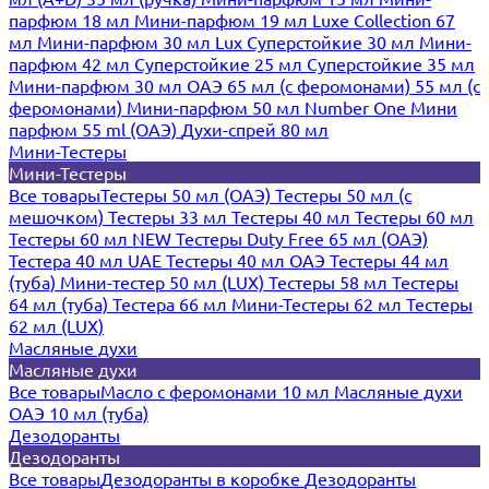
парфюм 18 мл
Мини-парфюм 19 мл
Luxe Collection 67
мл
Мини-парфюм 30 мл Lux
Суперстойкие 30 мл
Мини-
парфюм 42 мл
Суперстойкие 25 мл
Суперстойкие 35 мл
Мини-парфюм 30 мл ОАЭ
65 мл (с феромонами)
55 мл (с
феромонами)
Мини-парфюм 50 мл Number One
Мини
парфюм 55 ml (ОАЭ)
Духи-спрей 80 мл
Мини-Тестеры
Мини-Тестеры
Все товары
Тестеры 50 мл (ОАЭ)
Тестеры 50 мл (с
мешочком)
Тестеры 33 мл
Тестеры 40 мл
Тестеры 60 мл
Тестеры 60 мл NEW
Тестеры Duty Free 65 мл (ОАЭ)
Тестера 40 мл UAE
Тестеры 40 мл ОАЭ
Тестеры 44 мл
(туба)
Мини-тестер 50 мл (LUX)
Тестеры 58 мл
Тестеры
64 мл (туба)
Тестера 66 мл
Мини-Тестеры 62 мл
Тестеры
62 мл (LUX)
Масляные духи
Масляные духи
Все товары
Масло с феромонами 10 мл
Масляные духи
ОАЭ 10 мл (туба)
Дезодоранты
Дезодоранты
Все товары
Дезодоранты в коробке
Дезодоранты