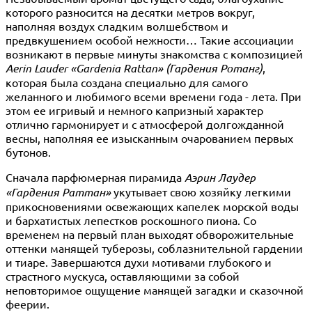
которого разносится на десятки метров вокруг,
наполняя воздух сладким волшебством и
предвкушением особой нежности… Такие ассоциации
возникают в первые минуты знакомства с композицией
Aerin Lauder
«Gardenia Rattan» (Гардения Ротанг)
,
которая была создана специально для самого
желанного и любимого всеми времени года - лета. При
этом ее игривый и немного капризный характер
отлично гармонирует и с атмосферой долгожданной
весны, наполняя ее изысканным очарованием первых
бутонов.
Сначала парфюмерная пирамида
Аэрин Лаудер
«Гардения Раттан»
укутывает свою хозяйку легкими
прикосновениями освежающих капелек морской воды
и бархатистых лепестков роскошного пиона. Со
временем на первый план выходят обворожительные
оттенки манящей туберозы, соблазнительной гардении
и тиаре. Завершаются духи мотивами глубокого и
страстного мускуса, оставляющими за собой
неповторимое ощущение манящей загадки и сказочной
феерии.