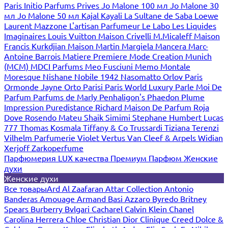
Paris
Initio Parfums Prives
Jo Malone 100 мл
Jo Malone 30
мл
Jo Malone 50 мл
Kajal
Kayali
La Sultane de Saba
Loewe
Laurent Mazzone
L'artisan Parfumeur
Le Labo
Les Liquides
Imaginaires
Louis Vuitton
Maison Crivelli
M.Micaleff
Maison
Francis Kurkdjian
Maison Martin Margiela
Mancera
Marc-
Antoine Barrois
Matiere Premiere
Mode Creation Munich
(MCM)
MDCI Parfums
Meo Fusciuni
Memo
Montale
Moresque
Nishane
Nobile 1942
Nasomatto
Orlov Paris
Ormonde Jayne
Orto Parisi
Paris World Luxury
Parle Moi De
Parfum
Parfums de Marly
Penhaligon's
Phaedon
Plume
Impression
Puredistance
Richard Maison De Parfum
Roja
Dove
Rosendo Mateu
Shaik
Simimi
Stephane Humbert Lucas
777
Thomas Kosmala
Tiffany & Co
Trussardi
Tiziana Terenzi
Vilhelm Parfumerie
Violet
Vertus
Van Cleef & Arpels
Widian
Xerjoff
Zarkoperfume
Парфюмерия LUX качества
Премиум Парфюм
Женские
духи
Женские духи
Все товары
Ard Al Zaafaran
Attar Collection
Antonio
Banderas
Amouage
Armand Basi
Azzaro
Byredo
Britney
Spears
Burberry
Bvlgari
Cacharel
Calvin Klein
Chanel
Carolina Herrera
Chloe
Christian Dior
Clinique
Creed
Dolce &