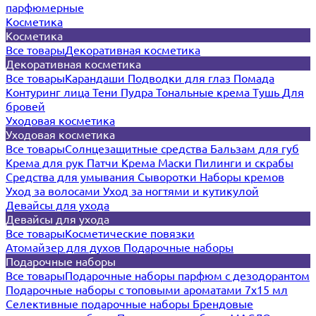
парфюмерные
Косметика
Косметика
Все товары
Декоративная косметика
Декоративная косметика
Все товары
Карандаши
Подводки для глаз
Помада
Контуринг лица
Тени
Пудра
Тональные крема
Тушь
Для
бровей
Уходовая косметика
Уходовая косметика
Все товары
Солнцезащитные средства
Бальзам для губ
Крема для рук
Патчи
Крема
Маски
Пилинги и скрабы
Средства для умывания
Сыворотки
Наборы кремов
Уход за волосами
Уход за ногтями и кутикулой
Девайсы для ухода
Девайсы для ухода
Все товары
Косметические повязки
Атомайзер для духов
Подарочные наборы
Подарочные наборы
Все товары
Подарочные наборы парфюм с дезодорантом
Подарочные наборы с топовыми ароматами 7х15 мл
Селективные подарочные наборы
Брендовые