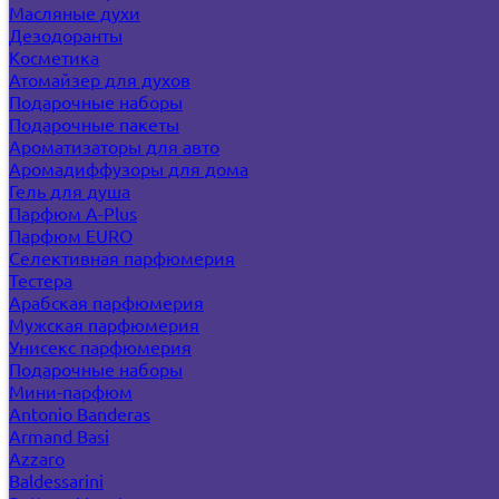
Масляные духи
Дезодоранты
Косметика
Атомайзер для духов
Подарочные наборы
Подарочные пакеты
Ароматизаторы для авто
Аромадиффузоры для дома
Гель для душа
Парфюм A-Plus
Парфюм EURO
Селективная парфюмерия
Тестера
Арабская парфюмерия
Мужская парфюмерия
Унисекс парфюмерия
Подарочные наборы
Мини-парфюм
Antonio Banderas
Armand Basi
Azzaro
Baldessarini