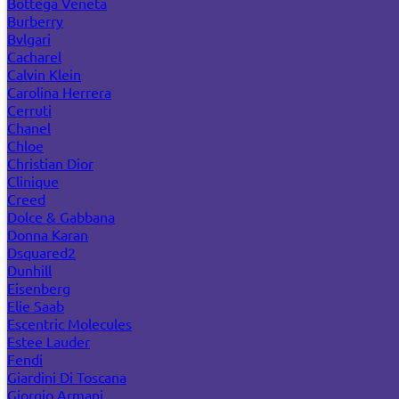
Bottega Veneta
Burberry
Bvlgari
Cacharel
Calvin Klein
Carolina Herrera
Cerruti
Chanel
Chloe
Christian Dior
Clinique
Creed
Dolce & Gabbana
Donna Karan
Dsquared2
Dunhill
Eisenberg
Elie Saab
Escentric Molecules
Estee Lauder
Fendi
Giardini Di Toscana
Giorgio Armani