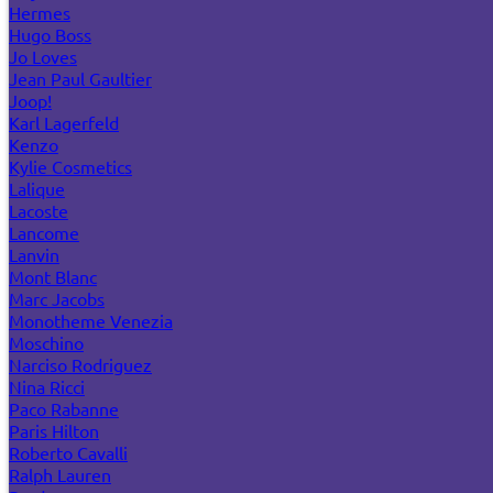
Hermes
Hugo Boss
Jo Loves
Jean Paul Gaultier
Joop!
Karl Lagerfeld
Kenzo
Kylie Cosmetics
Lalique
Lacoste
Lancome
Lanvin
Mont Blanc
Marc Jacobs
Monotheme Venezia
Moschino
Narciso Rodriguez
Nina Ricci
Paco Rabanne
Paris Hilton
Roberto Cavalli
Ralph Lauren