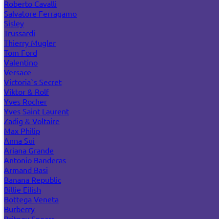
Roberto Cavalli
Salvatore Ferragamo
Sisley
Trussardi
Thierry Mugler
Tom Ford
Valentino
Versace
Victoria`s Secret
Viktor & Rolf
Yves Rocher
Yves Saint Laurent
Zadig & Voltaire
Max Philip
Anna Sui
Ariana Grande
Antonio Banderas
Armand Basi
Banana Republic
Billie Eilish
Bottega Veneta
Burberry
Britney Spears