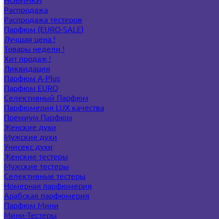
Распродажа
Распродажа тестеров
Парфюм (EURO-SALE)
Лучшая цена !
Товары недели !
Хит продаж !
Ликвидация
Парфюм A-Plus
Парфюм EURO
Селективный Парфюм
Парфюмерия LUX качества
Премиум Парфюм
Женские духи
Мужские духи
Унисекс духи
Женские тестеры
Мужские тестеры
Селективные тестеры
Номерная парфюмерия
Арабская парфюмерия
Парфюм Мини
Мини-Тестеры