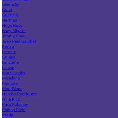
Givenchy
Gucci
Guerlain
Hermes
Hugo Boss
Issey Miyake
Jimmy Choo
Jean Paul Gaultier
Kenzo
Lacoste
Lalique
Lancome
Lanvin
Marc Jacobs
Moschino
Montale
MontBlanc
Narciso Rodriguez
Nina Ricci
Paco Rabanne
Philipp Plein
Prada