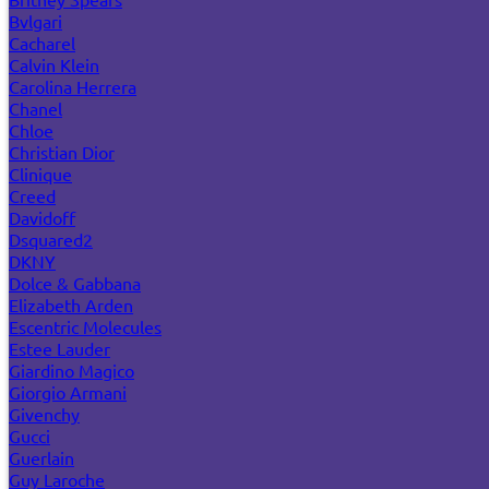
Bvlgari
Cacharel
Calvin Klein
Carolina Herrera
Chanel
Chloe
Christian Dior
Clinique
Creed
Davidoff
Dsquared2
DKNY
Dolce & Gabbana
Elizabeth Arden
Escentric Molecules
Estee Lauder
Giardino Magico
Giorgio Armani
Givenchy
Gucci
Guerlain
Guy Laroche