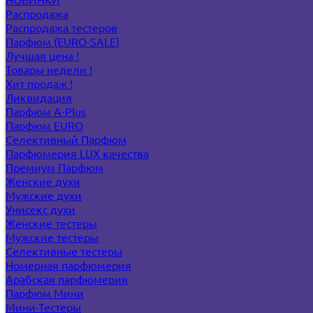
Распродажа
Распродажа тестеров
Парфюм (EURO-SALE)
Лучшая цена !
Товары недели !
Хит продаж !
Ликвидация
Парфюм A-Plus
Парфюм EURO
Селективный Парфюм
Парфюмерия LUX качества
Премиум Парфюм
Женские духи
Мужские духи
Унисекс духи
Женские тестеры
Мужские тестеры
Селективные тестеры
Номерная парфюмерия
Арабская парфюмерия
Парфюм Мини
Мини-Тестеры