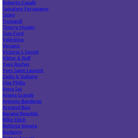
Roberto Cavalli
Salvatore Ferragamo
Sisley
Trussardi
Thierry Mugler
Tom Ford
Valentino
Versace
Victoria`s Secret
Viktor & Rolf
Yves Rocher
Yves Saint Laurent
Zadig & Voltaire
Max Philip
Anna Sui
Ariana Grande
Antonio Banderas
Armand Basi
Banana Republic
Billie Eilish
Bottega Veneta
Burberry
Britney Spears