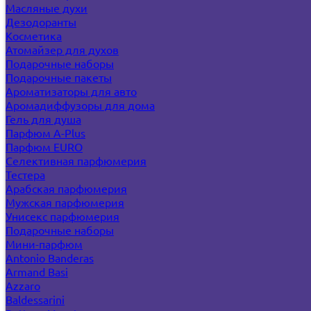
Масляные духи
Дезодоранты
Косметика
Атомайзер для духов
Подарочные наборы
Подарочные пакеты
Ароматизаторы для авто
Аромадиффузоры для дома
Гель для душа
Парфюм A-Plus
Парфюм EURO
Селективная парфюмерия
Тестера
Арабская парфюмерия
Мужская парфюмерия
Унисекс парфюмерия
Подарочные наборы
Мини-парфюм
Antonio Banderas
Armand Basi
Azzaro
Baldessarini