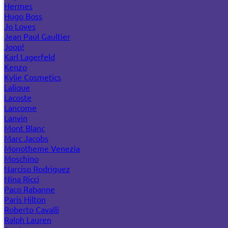
Hermes
Hugo Boss
Jo Loves
Jean Paul Gaultier
Joop!
Karl Lagerfeld
Kenzo
Kylie Cosmetics
Lalique
Lacoste
Lancome
Lanvin
Mont Blanc
Marc Jacobs
Monotheme Venezia
Moschino
Narciso Rodriguez
Nina Ricci
Paco Rabanne
Paris Hilton
Roberto Cavalli
Ralph Lauren