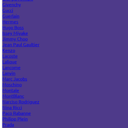
Givenchy
Gucci
Guerlain
Hermes
Hugo Boss
Issey Miyake
Jimmy Choo
Jean Paul Gaultier
Kenzo
Lacoste
Lalique
Lancome
Lanvin
Marc Jacobs
Moschino
Montale
MontBlanc
Narciso Rodriguez
Nina Ricci
Paco Rabanne
Philipp Plein
Prada