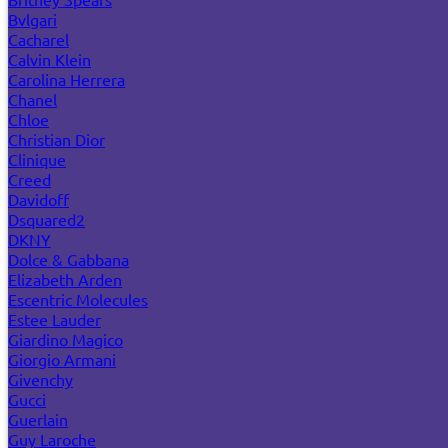
Bvlgari
Cacharel
Calvin Klein
Carolina Herrera
Chanel
Chloe
Christian Dior
Clinique
Creed
Davidoff
Dsquared2
DKNY
Dolce & Gabbana
Elizabeth Arden
Escentric Molecules
Estee Lauder
Giardino Magico
Giorgio Armani
Givenchy
Gucci
Guerlain
Guy Laroche