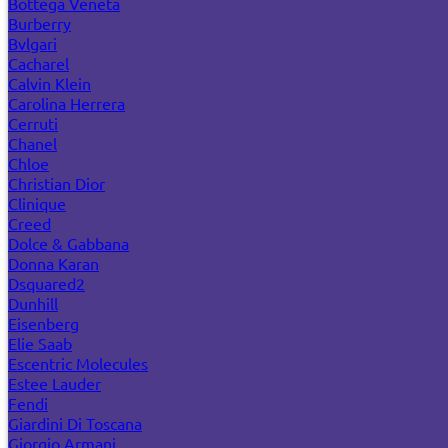
Bottega Veneta
Burberry
Bvlgari
Cacharel
Calvin Klein
Carolina Herrera
Cerruti
Chanel
Chloe
Christian Dior
Clinique
Creed
Dolce & Gabbana
Donna Karan
Dsquared2
Dunhill
Eisenberg
Elie Saab
Escentric Molecules
Estee Lauder
Fendi
Giardini Di Toscana
Giorgio Armani