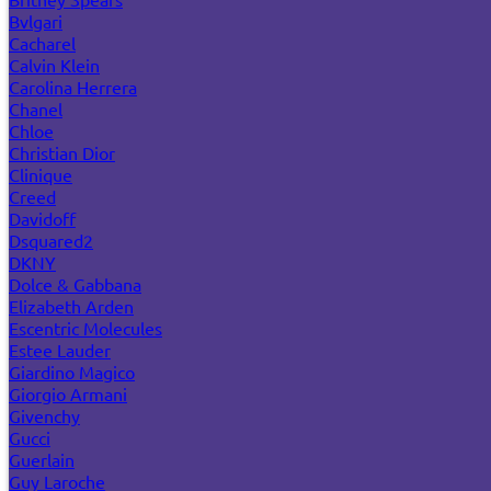
Bvlgari
Cacharel
Calvin Klein
Carolina Herrera
Chanel
Chloe
Christian Dior
Clinique
Creed
Davidoff
Dsquared2
DKNY
Dolce & Gabbana
Elizabeth Arden
Escentric Molecules
Estee Lauder
Giardino Magico
Giorgio Armani
Givenchy
Gucci
Guerlain
Guy Laroche