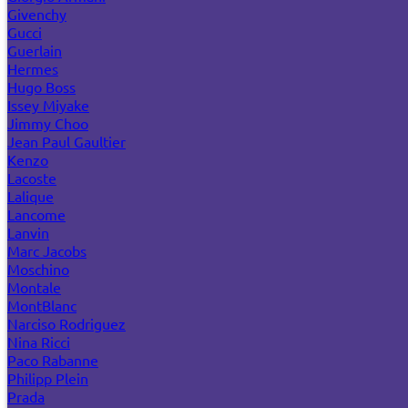
Givenchy
Gucci
Guerlain
Hermes
Hugo Boss
Issey Miyake
Jimmy Choo
Jean Paul Gaultier
Kenzo
Lacoste
Lalique
Lancome
Lanvin
Marc Jacobs
Moschino
Montale
MontBlanc
Narciso Rodriguez
Nina Ricci
Paco Rabanne
Philipp Plein
Prada