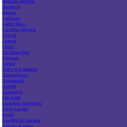
Bottega Veneta
Burberry
Bvlgari
Cacharel
Calvin Klein
Carolina Herrera
Cerruti
Chanel
Chloe
Christian Dior
Clinique
Creed
Dolce & Gabbana
Donna Karan
Dsquared2
Dunhill
Eisenberg
Elie Saab
Escentric Molecules
Estee Lauder
Fendi
Giardini Di Toscana
Giorgio Armani