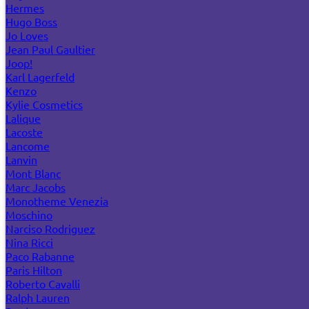
Hermes
Hugo Boss
Jo Loves
Jean Paul Gaultier
Joop!
Karl Lagerfeld
Kenzo
Kylie Cosmetics
Lalique
Lacoste
Lancome
Lanvin
Mont Blanc
Marc Jacobs
Monotheme Venezia
Moschino
Narciso Rodriguez
Nina Ricci
Paco Rabanne
Paris Hilton
Roberto Cavalli
Ralph Lauren