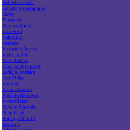
Roberto Cavalli
Salvatore Ferragamo
Sisley
Trussardi
Thierry Mugler
Tom Ford
Valentino
Versace
Victoria`s Secret
Viktor & Rolf
Yves Rocher
Yves Saint Laurent
Zadig & Voltaire
Max Philip
Anna Sui
Ariana Grande
Antonio Banderas
Armand Basi
Banana Republic
Billie Eilish
Bottega Veneta
Burberry
Britney Spears