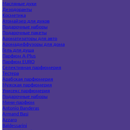
Масляные духи
Дезодоранты
Косметика
Атомайзер для духов
Подарочные наборы
Подарочные пакеты
Ароматизаторы для авто
Аромадиффузоры для дома
Гель для душа
Парфюм A-Plus
Парфюм EURO
Селективная парфюмерия
Тестера
Арабская парфюмерия
Мужская парфюмерия
Унисекс парфюмерия
Подарочные наборы
Мини-парфюм
Antonio Banderas
Armand Basi
Azzaro
Baldessarini