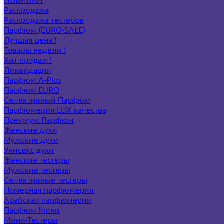
Распродажа
Распродажа тестеров
Парфюм (EURO-SALE)
Лучшая цена !
Товары недели !
Хит продаж !
Ликвидация
Парфюм A-Plus
Парфюм EURO
Селективный Парфюм
Парфюмерия LUX качества
Премиум Парфюм
Женские духи
Мужские духи
Унисекс духи
Женские тестеры
Мужские тестеры
Селективные тестеры
Номерная парфюмерия
Арабская парфюмерия
Парфюм Мини
Мини-Тестеры