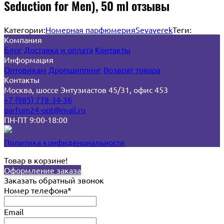
Seduction for Men), 50 ml отзывы
Категории:
Номерная парфюмерия
Sevaverek
Теги:
Компания
Блог
Доставка и оплата
Контакты
Информация
Оптовикам
Дропшиппинг
Возврат товара
Контакты
Москва, шоссе Энтузиастов 45/31, офис 453
+7 (985) 778-34-36
parfum24-opt@mail.ru
ПН-ПТ 9:00-18:00
Политика конфиденциальности
Товар в корзине!
Оформление заказа
Заказать обратный звонок
Номер телефона*
Email