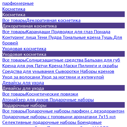
парфюмерные
Косметика
Косметика
Все товары
Декоративная косметика
Декоративная косметика
Все товары
Карандаши
Подводки для глаз
Помада
Контуринг лица
Тени
Пудра
Тональные крема
Тушь
Для
бровей
Уходовая косметика
Уходовая косметика
Все товары
Солнцезащитные средства
Бальзам для губ
Крема для рук
Патчи
Крема
Маски
Пилинги и скрабы
Средства для умывания
Сыворотки
Наборы кремов
Уход за волосами
Уход за ногтями и кутикулой
Девайсы для ухода
Девайсы для ухода
Все товары
Косметические повязки
Атомайзер для духов
Подарочные наборы
Подарочные наборы
Все товары
Подарочные наборы парфюм с дезодорантом
Подарочные наборы с топовыми ароматами 7х15 мл
Селективные подарочные наборы
Брендовые