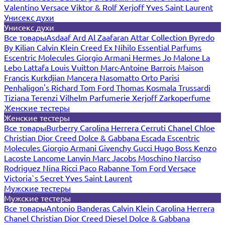
Valentino
Versace
Viktor & Rolf
Xerjoff
Yves Saint Laurent
Унисекс духи
Унисекс духи
Все товары
Asdaaf
Ard Al Zaafaran
Attar Collection
Byredo
By Kilian
Calvin Klein
Creed
Ex Nihilo
Essential Parfums
Escentric Molecules
Giorgio Armani
Hermes
Jo Malone
La
Lebo
Lattafa
Louis Vuitton
Marc-Antoine Barrois
Maison
Francis Kurkdjian
Mancera
Nasomatto
Orto Parisi
Penhaligon's
Richard
Tom Ford
Thomas Kosmala
Trussardi
Tiziana Terenzi
Vilhelm Parfumerie
Xerjoff
Zarkoperfume
Женские тестеры
Женские тестеры
Все товары
Burberry
Carolina Herrera
Cerruti
Chanel
Chloe
Christian Dior
Creed
Dolce & Gabbana
Escada
Escentric
Molecules
Giorgio Armani
Givenchy
Gucci
Hugo Boss
Kenzo
Lacoste
Lancome
Lanvin
Marc Jacobs
Moschino
Narciso
Rodriguez
Nina Ricci
Paco Rabanne
Tom Ford
Versace
Victoria`s Secret
Yves Saint Laurent
Мужские тестеры
Мужские тестеры
Все товары
Antonio Banderas
Calvin Klein
Carolina Herrera
Chanel
Christian Dior
Creed
Diesel
Dolce & Gabbana