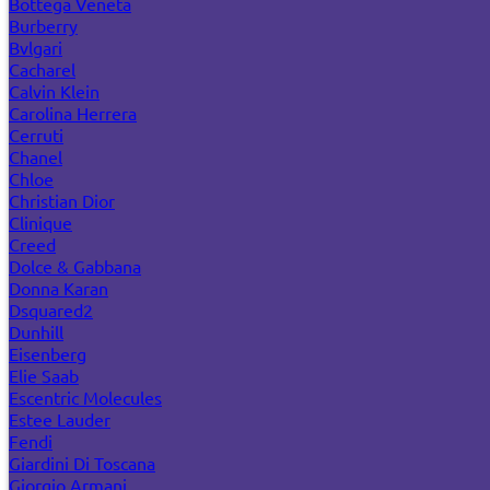
Bottega Veneta
Burberry
Bvlgari
Cacharel
Calvin Klein
Carolina Herrera
Cerruti
Chanel
Chloe
Christian Dior
Clinique
Creed
Dolce & Gabbana
Donna Karan
Dsquared2
Dunhill
Eisenberg
Elie Saab
Escentric Molecules
Estee Lauder
Fendi
Giardini Di Toscana
Giorgio Armani