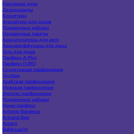
Масляные духи
Дезодоранты
Косметика
Атомайзер для духов
Подарочные наборы
Подарочные пакеты
Ароматизаторы для авто
Аромадиффузоры для дома
Гель для душа
Парфюм A-Plus
Парфюм EURO
Селективная парфюмерия
Тестера
Арабская парфюмерия
Мужская парфюмерия
Унисекс парфюмерия
Подарочные наборы
Мини-парфюм
Antonio Banderas
Armand Basi
Azzaro
Baldessarini