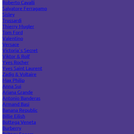
Roberto Cavalli
Salvatore Ferragamo
Sisley
Trussardi
Thierry Mugler
Tom Ford
Valentino
Versace
Victoria`s Secret
Viktor & Rolf
Yves Rocher
Yves Saint Laurent
Zadig & Voltaire
Max Philip
Anna Sui
Ariana Grande
Antonio Banderas
Armand Basi
Banana Republic
Billie Eilish
Bottega Veneta
Burberry
Britney Spears