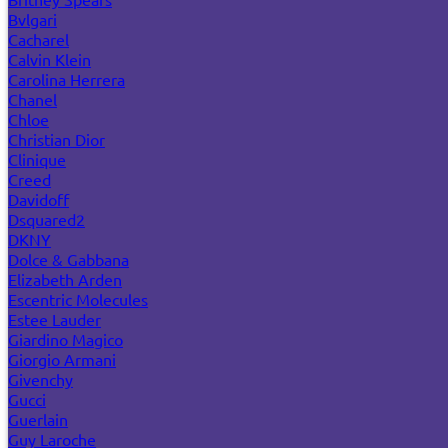
Bvlgari
Cacharel
Calvin Klein
Carolina Herrera
Chanel
Chloe
Christian Dior
Clinique
Creed
Davidoff
Dsquared2
DKNY
Dolce & Gabbana
Elizabeth Arden
Escentric Molecules
Estee Lauder
Giardino Magico
Giorgio Armani
Givenchy
Gucci
Guerlain
Guy Laroche