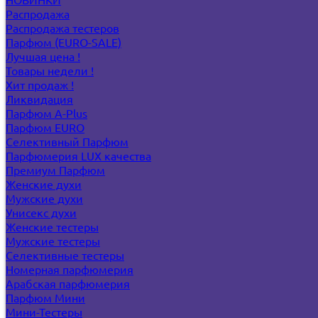
Распродажа
Распродажа тестеров
Парфюм (EURO-SALE)
Лучшая цена !
Товары недели !
Хит продаж !
Ликвидация
Парфюм A-Plus
Парфюм EURO
Селективный Парфюм
Парфюмерия LUX качества
Премиум Парфюм
Женские духи
Мужские духи
Унисекс духи
Женские тестеры
Мужские тестеры
Селективные тестеры
Номерная парфюмерия
Арабская парфюмерия
Парфюм Мини
Мини-Тестеры