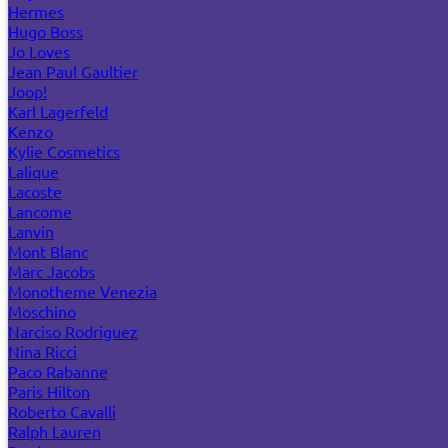
Hermes
Hugo Boss
Jo Loves
Jean Paul Gaultier
Joop!
Karl Lagerfeld
Kenzo
Kylie Cosmetics
Lalique
Lacoste
Lancome
Lanvin
Mont Blanc
Marc Jacobs
Monotheme Venezia
Moschino
Narciso Rodriguez
Nina Ricci
Paco Rabanne
Paris Hilton
Roberto Cavalli
Ralph Lauren