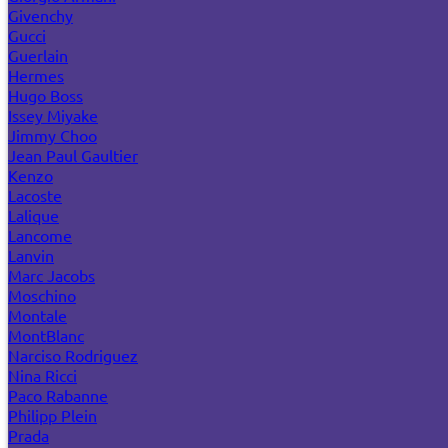
Givenchy
Gucci
Guerlain
Hermes
Hugo Boss
Issey Miyake
Jimmy Choo
Jean Paul Gaultier
Kenzo
Lacoste
Lalique
Lancome
Lanvin
Marc Jacobs
Moschino
Montale
MontBlanc
Narciso Rodriguez
Nina Ricci
Paco Rabanne
Philipp Plein
Prada