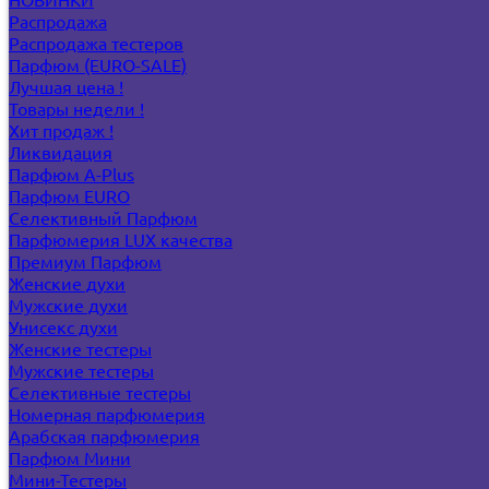
Распродажа
Распродажа тестеров
Парфюм (EURO-SALE)
Лучшая цена !
Товары недели !
Хит продаж !
Ликвидация
Парфюм A-Plus
Парфюм EURO
Селективный Парфюм
Парфюмерия LUX качества
Премиум Парфюм
Женские духи
Мужские духи
Унисекс духи
Женские тестеры
Мужские тестеры
Селективные тестеры
Номерная парфюмерия
Арабская парфюмерия
Парфюм Мини
Мини-Тестеры