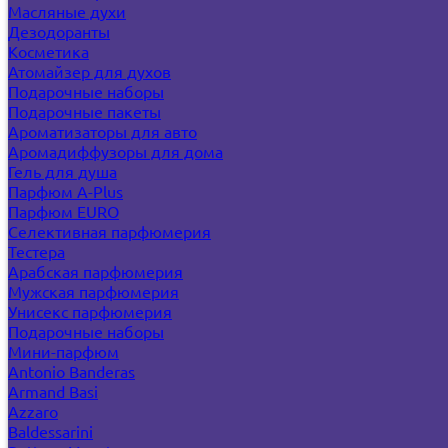
Масляные духи
Дезодоранты
Косметика
Атомайзер для духов
Подарочные наборы
Подарочные пакеты
Ароматизаторы для авто
Аромадиффузоры для дома
Гель для душа
Парфюм A-Plus
Парфюм EURO
Селективная парфюмерия
Тестера
Арабская парфюмерия
Мужская парфюмерия
Унисекс парфюмерия
Подарочные наборы
Мини-парфюм
Antonio Banderas
Armand Basi
Azzaro
Baldessarini