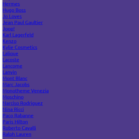
Hermes
Hugo Boss
Jo Loves
Jean Paul Gaultier
Joop!
Karl Lagerfeld
Kenzo
Kylie Cosmetics
Lalique
Lacoste
Lancome
Lanvin
Mont Blanc
Marc Jacobs
Monotheme Venezia
Moschino
Narciso Rodriguez
Nina Ricci
Paco Rabanne
Paris Hilton
Roberto Cavalli
Ralph Lauren