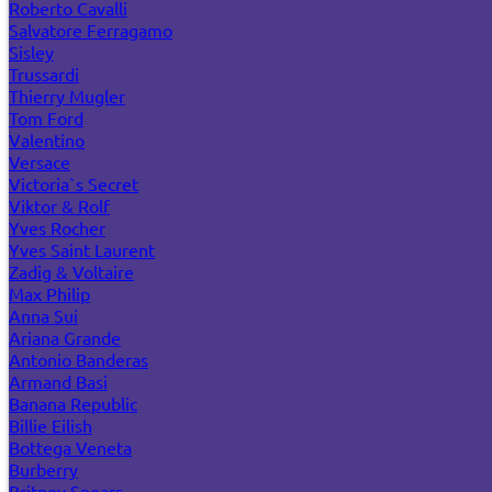
Roberto Cavalli
Salvatore Ferragamo
Sisley
Trussardi
Thierry Mugler
Tom Ford
Valentino
Versace
Victoria`s Secret
Viktor & Rolf
Yves Rocher
Yves Saint Laurent
Zadig & Voltaire
Max Philip
Anna Sui
Ariana Grande
Antonio Banderas
Armand Basi
Banana Republic
Billie Eilish
Bottega Veneta
Burberry
Britney Spears