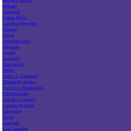
Bvlgari
Cacharel
Calvin Klein
Carolina Herrera
Chanel
Chloe
Christian Dior
Clinique
Creed
Davidoff
Dsquared2
DKNY
Dolce & Gabbana
Elizabeth Arden
Escentric Molecules
Estee Lauder
Giardino Magico
Giorgio Armani
Givenchy
Gucci
Guerlain
Guy Laroche