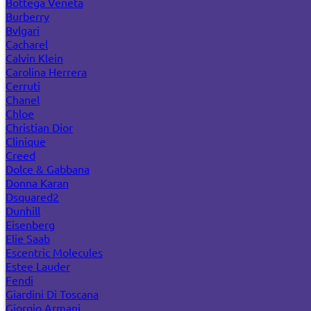
Bottega Veneta
Burberry
Bvlgari
Cacharel
Calvin Klein
Carolina Herrera
Cerruti
Chanel
Chloe
Christian Dior
Clinique
Creed
Dolce & Gabbana
Donna Karan
Dsquared2
Dunhill
Eisenberg
Elie Saab
Escentric Molecules
Estee Lauder
Fendi
Giardini Di Toscana
Giorgio Armani