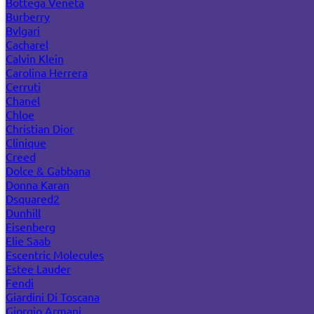
Bottega Veneta
Burberry
Bvlgari
Cacharel
Calvin Klein
Carolina Herrera
Cerruti
Chanel
Chloe
Christian Dior
Clinique
Creed
Dolce & Gabbana
Donna Karan
Dsquared2
Dunhill
Eisenberg
Elie Saab
Escentric Molecules
Estee Lauder
Fendi
Giardini Di Toscana
Giorgio Armani