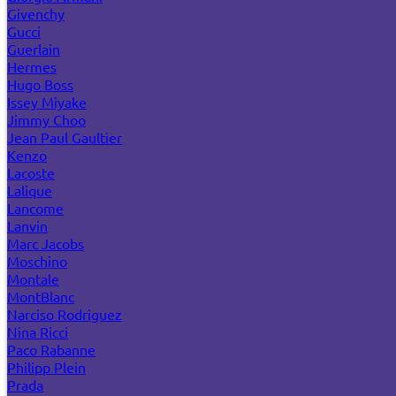
Givenchy
Gucci
Guerlain
Hermes
Hugo Boss
Issey Miyake
Jimmy Choo
Jean Paul Gaultier
Kenzo
Lacoste
Lalique
Lancome
Lanvin
Marc Jacobs
Moschino
Montale
MontBlanc
Narciso Rodriguez
Nina Ricci
Paco Rabanne
Philipp Plein
Prada