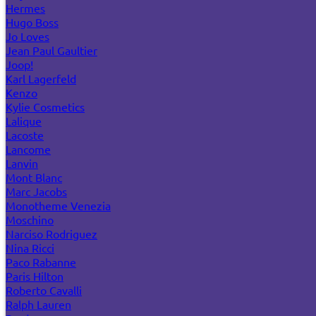
Hermes
Hugo Boss
Jo Loves
Jean Paul Gaultier
Joop!
Karl Lagerfeld
Kenzo
Kylie Cosmetics
Lalique
Lacoste
Lancome
Lanvin
Mont Blanc
Marc Jacobs
Monotheme Venezia
Moschino
Narciso Rodriguez
Nina Ricci
Paco Rabanne
Paris Hilton
Roberto Cavalli
Ralph Lauren