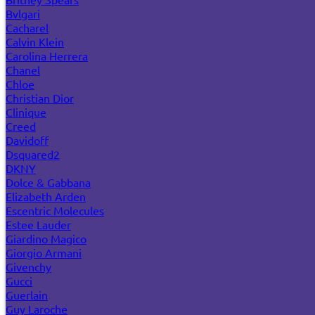
Bvlgari
Cacharel
Calvin Klein
Carolina Herrera
Chanel
Chloe
Christian Dior
Clinique
Creed
Davidoff
Dsquared2
DKNY
Dolce & Gabbana
Elizabeth Arden
Escentric Molecules
Estee Lauder
Giardino Magico
Giorgio Armani
Givenchy
Gucci
Guerlain
Guy Laroche