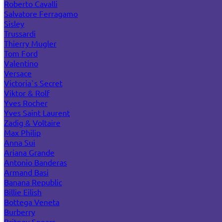
Roberto Cavalli
Salvatore Ferragamo
Sisley
Trussardi
Thierry Mugler
Tom Ford
Valentino
Versace
Victoria`s Secret
Viktor & Rolf
Yves Rocher
Yves Saint Laurent
Zadig & Voltaire
Max Philip
Anna Sui
Ariana Grande
Antonio Banderas
Armand Basi
Banana Republic
Billie Eilish
Bottega Veneta
Burberry
Britney Spears