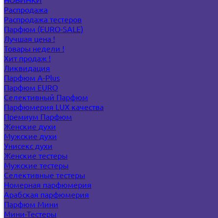
Распродажа
Распродажа тестеров
Парфюм (EURO-SALE)
Лучшая цена !
Товары недели !
Хит продаж !
Ликвидация
Парфюм A-Plus
Парфюм EURO
Селективный Парфюм
Парфюмерия LUX качества
Премиум Парфюм
Женские духи
Мужские духи
Унисекс духи
Женские тестеры
Мужские тестеры
Селективные тестеры
Номерная парфюмерия
Арабская парфюмерия
Парфюм Мини
Мини-Тестеры