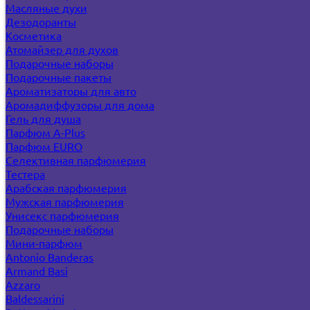
Масляные духи
Дезодоранты
Косметика
Атомайзер для духов
Подарочные наборы
Подарочные пакеты
Ароматизаторы для авто
Аромадиффузоры для дома
Гель для душа
Парфюм A-Plus
Парфюм EURO
Селективная парфюмерия
Тестера
Арабская парфюмерия
Мужская парфюмерия
Унисекс парфюмерия
Подарочные наборы
Мини-парфюм
Antonio Banderas
Armand Basi
Azzaro
Baldessarini