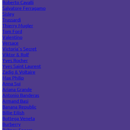
Roberto Cavalli
Salvatore Ferragamo
Sisley
Trussardi
Thierry Mugler
Tom Ford
Valentino
Versace
Victoria`s Secret
Viktor & Rolf
Yves Rocher
Yves Saint Laurent
Zadig & Voltaire
Max Philip
Anna Sui
Ariana Grande
Antonio Banderas
Armand Basi
Banana Republic
Billie Eilish
Bottega Veneta
Burberry
Britney Spears