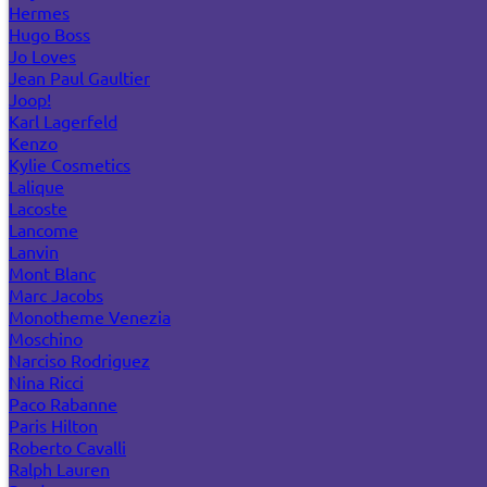
Hermes
Hugo Boss
Jo Loves
Jean Paul Gaultier
Joop!
Karl Lagerfeld
Kenzo
Kylie Cosmetics
Lalique
Lacoste
Lancome
Lanvin
Mont Blanc
Marc Jacobs
Monotheme Venezia
Moschino
Narciso Rodriguez
Nina Ricci
Paco Rabanne
Paris Hilton
Roberto Cavalli
Ralph Lauren