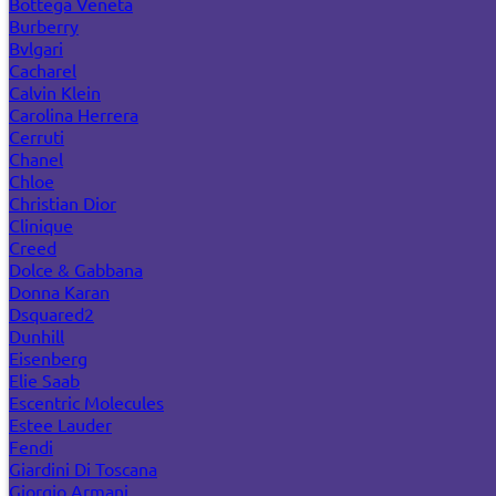
Bottega Veneta
Burberry
Bvlgari
Cacharel
Calvin Klein
Carolina Herrera
Cerruti
Chanel
Chloe
Christian Dior
Clinique
Creed
Dolce & Gabbana
Donna Karan
Dsquared2
Dunhill
Eisenberg
Elie Saab
Escentric Molecules
Estee Lauder
Fendi
Giardini Di Toscana
Giorgio Armani