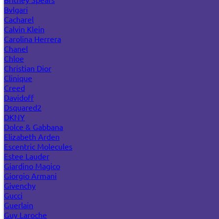
Bvlgari
Cacharel
Calvin Klein
Carolina Herrera
Chanel
Chloe
Christian Dior
Clinique
Creed
Davidoff
Dsquared2
DKNY
Dolce & Gabbana
Elizabeth Arden
Escentric Molecules
Estee Lauder
Giardino Magico
Giorgio Armani
Givenchy
Gucci
Guerlain
Guy Laroche