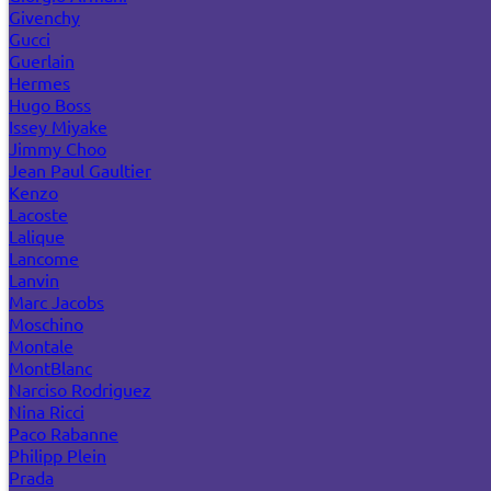
Givenchy
Gucci
Guerlain
Hermes
Hugo Boss
Issey Miyake
Jimmy Choo
Jean Paul Gaultier
Kenzo
Lacoste
Lalique
Lancome
Lanvin
Marc Jacobs
Moschino
Montale
MontBlanc
Narciso Rodriguez
Nina Ricci
Paco Rabanne
Philipp Plein
Prada