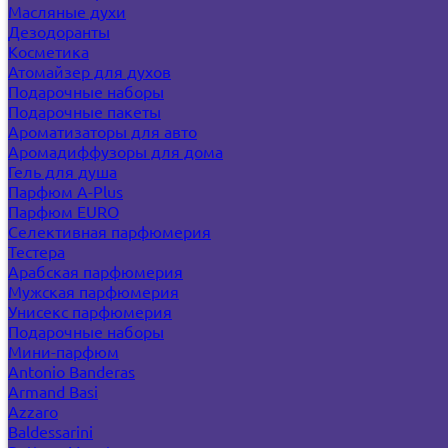
Масляные духи
Дезодоранты
Косметика
Атомайзер для духов
Подарочные наборы
Подарочные пакеты
Ароматизаторы для авто
Аромадиффузоры для дома
Гель для душа
Парфюм A-Plus
Парфюм EURO
Селективная парфюмерия
Тестера
Арабская парфюмерия
Мужская парфюмерия
Унисекс парфюмерия
Подарочные наборы
Мини-парфюм
Antonio Banderas
Armand Basi
Azzaro
Baldessarini