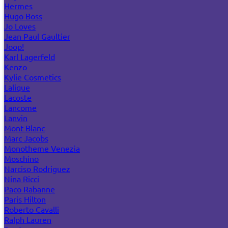
Hermes
Hugo Boss
Jo Loves
Jean Paul Gaultier
Joop!
Karl Lagerfeld
Kenzo
Kylie Cosmetics
Lalique
Lacoste
Lancome
Lanvin
Mont Blanc
Marc Jacobs
Monotheme Venezia
Moschino
Narciso Rodriguez
Nina Ricci
Paco Rabanne
Paris Hilton
Roberto Cavalli
Ralph Lauren