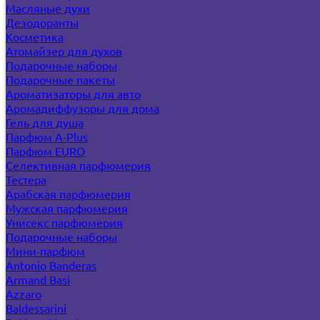
Масляные духи
Дезодоранты
Косметика
Атомайзер для духов
Подарочные наборы
Подарочные пакеты
Ароматизаторы для авто
Аромадиффузоры для дома
Гель для душа
Парфюм A-Plus
Парфюм EURO
Селективная парфюмерия
Тестера
Арабская парфюмерия
Мужская парфюмерия
Унисекс парфюмерия
Подарочные наборы
Мини-парфюм
Antonio Banderas
Armand Basi
Azzaro
Baldessarini