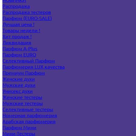
Распродажа
Распродажа тестеров
Парфюм (EURO-SALE)
Лучшая цена !
Товары недели !
Хит продаж !
Ликвидация
Парфюм A-Plus
Парфюм EURO
Селективный Парфюм
Парфюмерия LUX качества
Премиум Парфюм
Женские духи
Мужские духи
Унисекс духи
Женские тестеры
Мужские тестеры
Селективные тестеры
Номерная парфюмерия
Арабская парфюмерия
Парфюм Мини
Мини-Тестеры