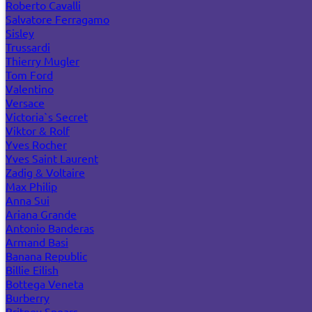
Roberto Cavalli
Salvatore Ferragamo
Sisley
Trussardi
Thierry Mugler
Tom Ford
Valentino
Versace
Victoria`s Secret
Viktor & Rolf
Yves Rocher
Yves Saint Laurent
Zadig & Voltaire
Max Philip
Anna Sui
Ariana Grande
Antonio Banderas
Armand Basi
Banana Republic
Billie Eilish
Bottega Veneta
Burberry
Britney Spears