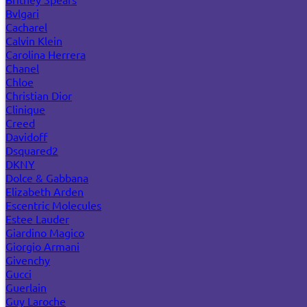
Bvlgari
Cacharel
Calvin Klein
Carolina Herrera
Chanel
Chloe
Christian Dior
Clinique
Creed
Davidoff
Dsquared2
DKNY
Dolce & Gabbana
Elizabeth Arden
Escentric Molecules
Estee Lauder
Giardino Magico
Giorgio Armani
Givenchy
Gucci
Guerlain
Guy Laroche