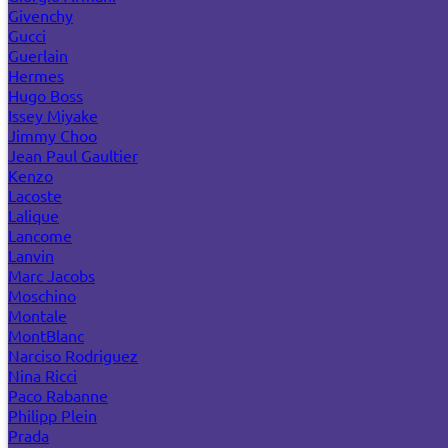
Givenchy
Gucci
Guerlain
Hermes
Hugo Boss
Issey Miyake
Jimmy Choo
Jean Paul Gaultier
Kenzo
Lacoste
Lalique
Lancome
Lanvin
Marc Jacobs
Moschino
Montale
MontBlanc
Narciso Rodriguez
Nina Ricci
Paco Rabanne
Philipp Plein
Prada