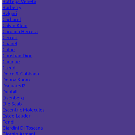
Bottega Veneta
Burberry
Bvlgari
Cacharel
Calvin Klein
Carolina Herrera
Cerruti
Chanel
Chloe
Christian Dior
Clinique
Creed
Dolce & Gabbana
Donna Karan
Dsquared2
Dunhill
Eisenberg
Elie Saab
Escentric Molecules
Estee Lauder
Fendi
Giardini Di Toscana
Giorgio Armani